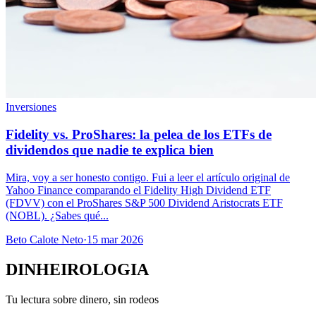
Inversiones
Fidelity vs. ProShares: la pelea de los ETFs de
dividendos que nadie te explica bien
Mira, voy a ser honesto contigo. Fui a leer el artículo original de
Yahoo Finance comparando el Fidelity High Dividend ETF
(FDVV) con el ProShares S&P 500 Dividend Aristocrats ETF
(NOBL). ¿Sabes qué...
Beto Calote Neto
·
15 mar 2026
DINHEIROLOGIA
Tu lectura sobre dinero, sin rodeos