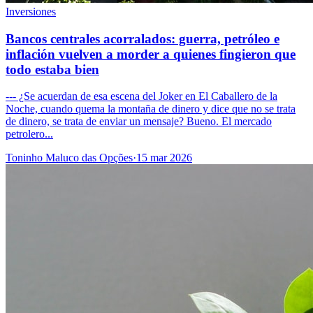
Inversiones
Bancos centrales acorralados: guerra, petróleo e
inflación vuelven a morder a quienes fingieron que
todo estaba bien
--- ¿Se acuerdan de esa escena del Joker en El Caballero de la
Noche, cuando quema la montaña de dinero y dice que no se trata
de dinero, se trata de enviar un mensaje? Bueno. El mercado
petrolero...
Toninho Maluco das Opções
·
15 mar 2026