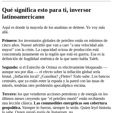
Qué significa esto para ti, inversor
latinoamericano
Aquí es donde la mayoría de los analistas se detiene. Yo voy más
allá.
Primero:
los inventarios globales de petróleo están en mínimos de
cinco años. Nasser advirtió que van a caer "a una velocidad aún
mayor" con la crisis. La capacidad ociosa de producción está
concentrada justamente en la región que está en guerra. Esa es la
definición de fragilidad sistémica de la que tanto habla Taleb.
Segundo:
si el Estrecho de Ormuz es efectivamente bloqueado —
aunque sea por días — el efecto sobre la inflación global sería
brutal. ¿Inflación local? ¿Gasolina? ¿Fletes? Todo sube. Los bancos
centrales, que ya están entre la espada y la pared con las tasas de
interés, tendrían otro problemón apocalíptico encima.
Tercero:
los que vendieron acciones petroleras y de energía en los
últimos meses creyendo que "el petróleo murió" están recibiendo
una lección clásica.
Las commodities energéticas son cobertura
geopolítica.
Siempre lo fueron, siempre lo serán. Quien leyó historia
lo sabe. Quien siguió gurús de Instagram, no.