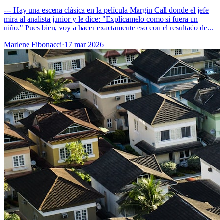
--- Hay una escena clásica en la película Margin Call donde el jefe
mira al analista junior y le dice: "Explícamelo como si fuera un
niño." Pues bien, voy a hacer exactamente eso con el resultado de...
Marlene Fibonacci
·
17 mar 2026