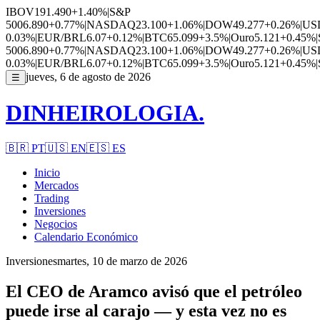
IBOV
191.490
+1.40%
|
S&P
500
6.890
+0.77%
|
NASDAQ
23.100
+1.06%
|
DOW
49.277
+0.26%
|
US
0.03%
|
EUR/BRL
6.07
+0.12%
|
BTC
65.099
+3.5%
|
Ouro
5.121
+0.45%
|
500
6.890
+0.77%
|
NASDAQ
23.100
+1.06%
|
DOW
49.277
+0.26%
|
US
0.03%
|
EUR/BRL
6.07
+0.12%
|
BTC
65.099
+3.5%
|
Ouro
5.121
+0.45%
|
jueves, 6 de agosto de 2026
☰
DINHEIROLOGIA.
🇧🇷
PT
🇺🇸
EN
🇪🇸
ES
Inicio
Mercados
Trading
Inversiones
Negocios
Calendario Económico
Inversiones
martes, 10 de marzo de 2026
El CEO de Aramco avisó que el petróleo
puede irse al carajo — y esta vez no es