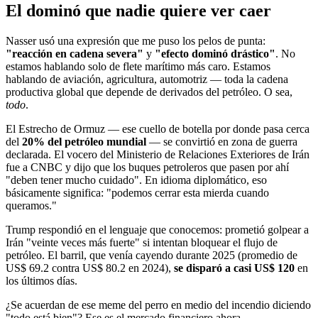
El dominó que nadie quiere ver caer
Nasser usó una expresión que me puso los pelos de punta:
"reacción en cadena severa"
y
"efecto dominó drástico"
. No
estamos hablando solo de flete marítimo más caro. Estamos
hablando de aviación, agricultura, automotriz — toda la cadena
productiva global que depende de derivados del petróleo. O sea,
todo
.
El Estrecho de Ormuz — ese cuello de botella por donde pasa cerca
del
20% del petróleo mundial
— se convirtió en zona de guerra
declarada. El vocero del Ministerio de Relaciones Exteriores de Irán
fue a CNBC y dijo que los buques petroleros que pasen por ahí
"deben tener mucho cuidado". En idioma diplomático, eso
básicamente significa: "podemos cerrar esta mierda cuando
queramos."
Trump respondió en el lenguaje que conocemos: prometió golpear a
Irán "veinte veces más fuerte" si intentan bloquear el flujo de
petróleo. El barril, que venía cayendo durante 2025 (promedio de
US$ 69.2 contra US$ 80.2 en 2024),
se disparó a casi US$ 120
en
los últimos días.
¿Se acuerdan de ese meme del perro en medio del incendio diciendo
"todo está bien"? Ese es el mercado financiero ahora.