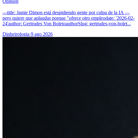
Opinión
---title: Jamie Dimon está despidiendo gente por culpa de la IA —
pero quiere que aplaudas porque "ofrece otro empleodate: '2026-02-
24'author: Gertrudes Von BoletoauthorSlug: gertrudes-von-bolet...
Dinheirologia
·
9 ago 2026