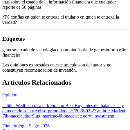
más sobre el estado de la información financiera que cualquier
reporte de 50 páginas.
¿Tú confías en quien te entrega el titular o en quien te entrega la
verdad?
Etiquetas
games
mercado de tecnologia
consumo
indústria de games
informação
financeira
Las opiniones expresadas en este artículo son del autor y no
constituyen recomendación de inversión.
Artículos Relacionados
Opinión
---title: Wedbush pisa el freno con Best Buy antes del balance — y
el mercado se hace el sorprendidodate: '2026-02-27'author: Marlene
FibonacciauthorSlug: marlene-fibonaccicategory: investiment...
Dinheirologia
·
9 ago 2026