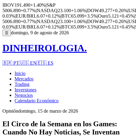
IBOV
191.490
+1.40%
|
S&P
500
6.890
+0.77%
|
NASDAQ
23.100
+1.06%
|
DOW
49.277
+0.26%
|
US
0.03%
|
EUR/BRL
6.07
+0.12%
|
BTC
65.099
+3.5%
|
Ouro
5.121
+0.45%
|
500
6.890
+0.77%
|
NASDAQ
23.100
+1.06%
|
DOW
49.277
+0.26%
|
US
0.03%
|
EUR/BRL
6.07
+0.12%
|
BTC
65.099
+3.5%
|
Ouro
5.121
+0.45%
|
domingo, 9 de agosto de 2026
☰
DINHEIROLOGIA.
🇧🇷
PT
🇺🇸
EN
🇪🇸
ES
Inicio
Mercados
Trading
Inversiones
Negocios
Calendario Económico
Opinión
domingo, 15 de marzo de 2026
El Circo de la Semana en los Games:
Cuando No Hay Noticias, Se Inventan