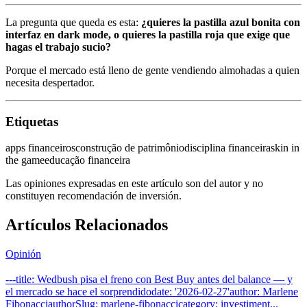
La pregunta que queda es esta:
¿quieres la pastilla azul bonita con
interfaz en dark mode, o quieres la pastilla roja que exige que
hagas el trabajo sucio?
Porque el mercado está lleno de gente vendiendo almohadas a quien
necesita despertador.
Etiquetas
apps financeiros
construção de patrimônio
disciplina financeira
skin in
the game
educação financeira
Las opiniones expresadas en este artículo son del autor y no
constituyen recomendación de inversión.
Artículos Relacionados
Opinión
---title: Wedbush pisa el freno con Best Buy antes del balance — y
el mercado se hace el sorprendidodate: '2026-02-27'author: Marlene
FibonacciauthorSlug: marlene-fibonaccicategory: investiment...