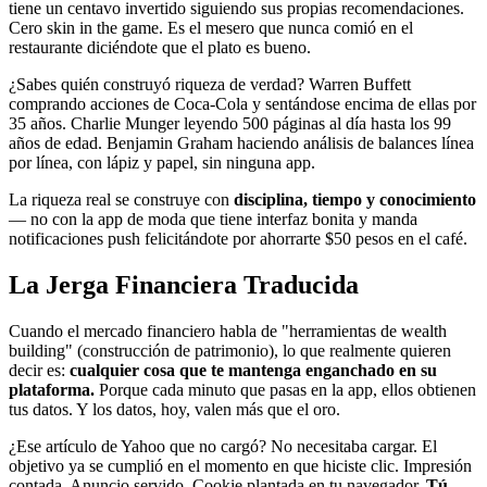
tiene un centavo invertido siguiendo sus propias recomendaciones.
Cero skin in the game. Es el mesero que nunca comió en el
restaurante diciéndote que el plato es bueno.
¿Sabes quién construyó riqueza de verdad? Warren Buffett
comprando acciones de Coca-Cola y sentándose encima de ellas por
35 años. Charlie Munger leyendo 500 páginas al día hasta los 99
años de edad. Benjamin Graham haciendo análisis de balances línea
por línea, con lápiz y papel, sin ninguna app.
La riqueza real se construye con
disciplina, tiempo y conocimiento
— no con la app de moda que tiene interfaz bonita y manda
notificaciones push felicitándote por ahorrarte $50 pesos en el café.
La Jerga Financiera Traducida
Cuando el mercado financiero habla de "herramientas de wealth
building" (construcción de patrimonio), lo que realmente quieren
decir es:
cualquier cosa que te mantenga enganchado en su
plataforma.
Porque cada minuto que pasas en la app, ellos obtienen
tus datos. Y los datos, hoy, valen más que el oro.
¿Ese artículo de Yahoo que no cargó? No necesitaba cargar. El
objetivo ya se cumplió en el momento en que hiciste clic. Impresión
contada. Anuncio servido. Cookie plantada en tu navegador.
Tú