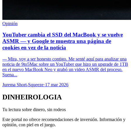
Opinión
YouTuber cambia el SSD del MacBook y se vuelve
ASMR — y Google te muestra una página de
cookies en vez de la noticia
--- Mira, voy a ser honesto contigo. Me senté aquí para analizar una
noticia de 9to5Mac sobre un YouTuber que hizo un upgrade de 1TB
en el nuevo MacBook Neo y grabó un video ASMR del proceso.
Suena...
Jurema Short-Squeeze
·
17 mar 2026
DINHEIROLOGIA
Tu lectura sobre dinero, sin rodeos
Este portal no ofrece recomendaciones de inversión. Información y
opinión, con piel en el juego.