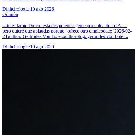
Dinheirologia
·
10 ago 2026
Opinión
---title: Jamie Dimon está despidiendo gente por culpa de la IA —
pero quiere que aplaudas porque "ofrece otro empleodate: '2026-02-
24'author: Gertrudes Von BoletoauthorSlug: gertrudes-von-bolet...
Dinheirologia
·
10 ago 2026