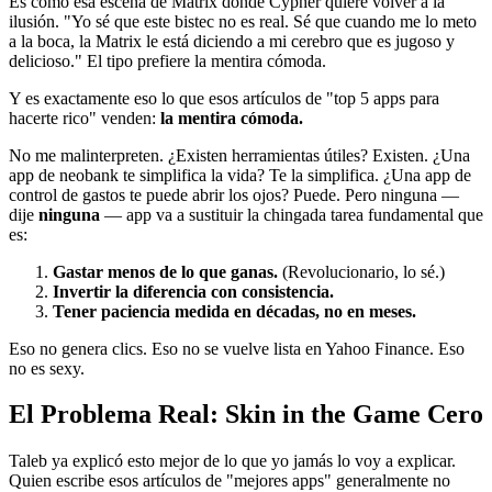
Es como esa escena de Matrix donde Cypher quiere volver a la
ilusión. "Yo sé que este bistec no es real. Sé que cuando me lo meto
a la boca, la Matrix le está diciendo a mi cerebro que es jugoso y
delicioso." El tipo prefiere la mentira cómoda.
Y es exactamente eso lo que esos artículos de "top 5 apps para
hacerte rico" venden:
la mentira cómoda.
No me malinterpreten. ¿Existen herramientas útiles? Existen. ¿Una
app de neobank te simplifica la vida? Te la simplifica. ¿Una app de
control de gastos te puede abrir los ojos? Puede. Pero ninguna —
dije
ninguna
— app va a sustituir la chingada tarea fundamental que
es:
Gastar menos de lo que ganas.
(Revolucionario, lo sé.)
Invertir la diferencia con consistencia.
Tener paciencia medida en décadas, no en meses.
Eso no genera clics. Eso no se vuelve lista en Yahoo Finance. Eso
no es sexy.
El Problema Real: Skin in the Game Cero
Taleb ya explicó esto mejor de lo que yo jamás lo voy a explicar.
Quien escribe esos artículos de "mejores apps" generalmente no