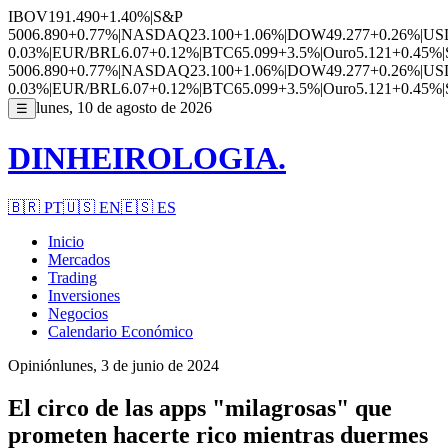
IBOV
191.490
+1.40%
|
S&P
500
6.890
+0.77%
|
NASDAQ
23.100
+1.06%
|
DOW
49.277
+0.26%
|
US
0.03%
|
EUR/BRL
6.07
+0.12%
|
BTC
65.099
+3.5%
|
Ouro
5.121
+0.45%
|
500
6.890
+0.77%
|
NASDAQ
23.100
+1.06%
|
DOW
49.277
+0.26%
|
US
0.03%
|
EUR/BRL
6.07
+0.12%
|
BTC
65.099
+3.5%
|
Ouro
5.121
+0.45%
|
lunes, 10 de agosto de 2026
☰
DINHEIROLOGIA.
🇧🇷
PT
🇺🇸
EN
🇪🇸
ES
Inicio
Mercados
Trading
Inversiones
Negocios
Calendario Económico
Opinión
lunes, 3 de junio de 2024
El circo de las apps "milagrosas" que
prometen hacerte rico mientras duermes