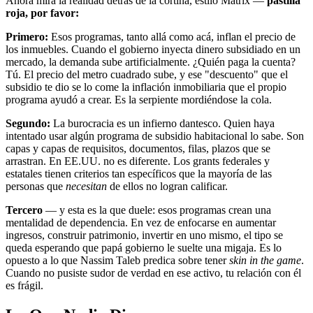
Ahora mira la realidad detrás de la cortina, estilo Matrix —
pastilla
roja, por favor:
Primero:
Esos programas, tanto allá como acá, inflan el precio de
los inmuebles. Cuando el gobierno inyecta dinero subsidiado en un
mercado, la demanda sube artificialmente. ¿Quién paga la cuenta?
Tú. El precio del metro cuadrado sube, y ese "descuento" que el
subsidio te dio se lo come la inflación inmobiliaria que el propio
programa ayudó a crear. Es la serpiente mordiéndose la cola.
Segundo:
La burocracia es un infierno dantesco. Quien haya
intentado usar algún programa de subsidio habitacional lo sabe. Son
capas y capas de requisitos, documentos, filas, plazos que se
arrastran. En EE.UU. no es diferente. Los grants federales y
estatales tienen criterios tan específicos que la mayoría de las
personas que
necesitan
de ellos no logran calificar.
Tercero
— y esta es la que duele: esos programas crean una
mentalidad de dependencia. En vez de enfocarse en aumentar
ingresos, construir patrimonio, invertir en uno mismo, el tipo se
queda esperando que papá gobierno le suelte una migaja. Es lo
opuesto a lo que Nassim Taleb predica sobre tener
skin in the game
.
Cuando no pusiste sudor de verdad en ese activo, tu relación con él
es frágil.