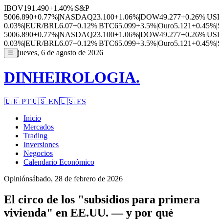
IBOV
191.490
+1.40%
|
S&P
500
6.890
+0.77%
|
NASDAQ
23.100
+1.06%
|
DOW
49.277
+0.26%
|
US
0.03%
|
EUR/BRL
6.07
+0.12%
|
BTC
65.099
+3.5%
|
Ouro
5.121
+0.45%
|
500
6.890
+0.77%
|
NASDAQ
23.100
+1.06%
|
DOW
49.277
+0.26%
|
US
0.03%
|
EUR/BRL
6.07
+0.12%
|
BTC
65.099
+3.5%
|
Ouro
5.121
+0.45%
|
jueves, 6 de agosto de 2026
☰
DINHEIROLOGIA.
🇧🇷
PT
🇺🇸
EN
🇪🇸
ES
Inicio
Mercados
Trading
Inversiones
Negocios
Calendario Económico
Opinión
sábado, 28 de febrero de 2026
El circo de los "subsidios para primera
vivienda" en EE.UU. — y por qué