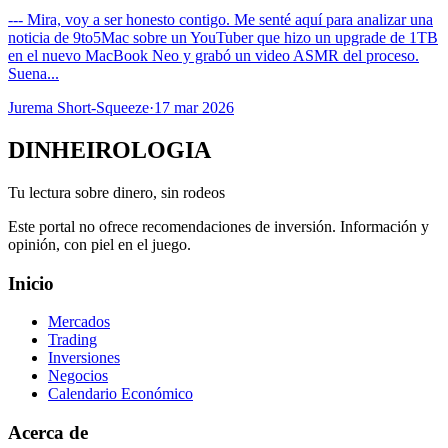
--- Mira, voy a ser honesto contigo. Me senté aquí para analizar una
noticia de 9to5Mac sobre un YouTuber que hizo un upgrade de 1TB
en el nuevo MacBook Neo y grabó un video ASMR del proceso.
Suena...
Jurema Short-Squeeze
·
17 mar 2026
DINHEIROLOGIA
Tu lectura sobre dinero, sin rodeos
Este portal no ofrece recomendaciones de inversión. Información y
opinión, con piel en el juego.
Inicio
Mercados
Trading
Inversiones
Negocios
Calendario Económico
Acerca de