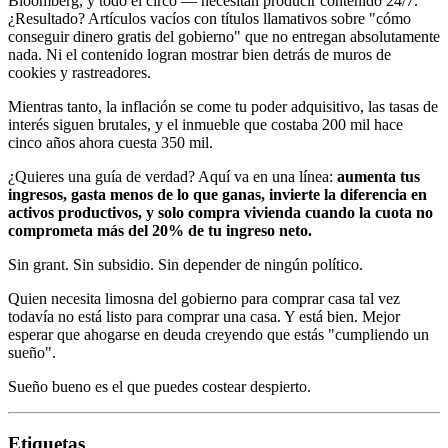
Bloomberg, y todo el circo — necesitan producir contenido 24/7.
¿Resultado? Artículos vacíos con títulos llamativos sobre "cómo
conseguir dinero gratis del gobierno" que no entregan absolutamente
nada. Ni el contenido logran mostrar bien detrás de muros de
cookies y rastreadores.
Mientras tanto, la inflación se come tu poder adquisitivo, las tasas de
interés siguen brutales, y el inmueble que costaba 200 mil hace
cinco años ahora cuesta 350 mil.
¿Quieres una guía de verdad? Aquí va en una línea:
aumenta tus
ingresos, gasta menos de lo que ganas, invierte la diferencia en
activos productivos, y solo compra vivienda cuando la cuota no
comprometa más del 20% de tu ingreso neto.
Sin grant. Sin subsidio. Sin depender de ningún político.
Quien necesita limosna del gobierno para comprar casa tal vez
todavía no está listo para comprar una casa. Y está bien. Mejor
esperar que ahogarse en deuda creyendo que estás "cumpliendo un
sueño".
Sueño bueno es el que puedes costear despierto.
Etiquetas