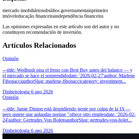
mercado imobiliário
subsídios governamentais
primeiro
imóvel
educação financeira
independência financeira
Las opiniones expresadas en este artículo son del autor y no
constituyen recomendación de inversión.
Artículos Relacionados
Opinión
---title: Wedbush pisa el freno con Best Buy antes del balance — y
el mercado se hace el sorprendidodate: '2026-02-27'author: Marlene
FibonacciauthorSlug: marlene-fibonaccicategory: investiment...
Dinheirologia
·
6 ago 2026
Opinión
---title: Jamie Dimon está despidiendo gente por culpa de la IA —
pero quiere que aplaudas porque "ofrece otro empleodate: '2026-02-
24'author: Gertrudes Von BoletoauthorSlug: gertrudes-von-bolet...
Dinheirologia
·
6 ago 2026