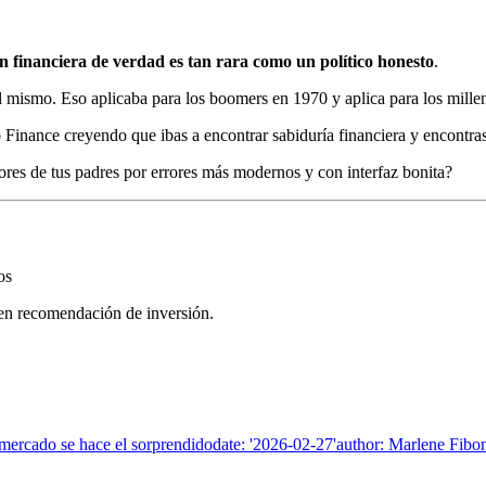
n financiera de verdad es tan rara como un político honesto
.
 mismo. Eso aplicaba para los boomers en 1970 y aplica para los mille
oo Finance creyendo que ibas a encontrar sabiduría financiera y encontr
ores de tus padres por errores más modernos y con interfaz bonita?
os
yen recomendación de inversión.
l mercado se hace el sorprendidodate: '2026-02-27'author: Marlene Fibon