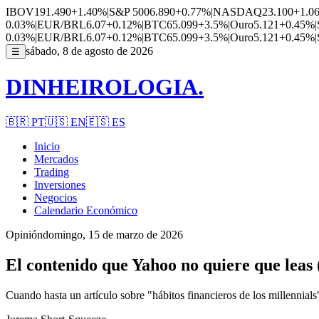
IBOV
191.490
+1.40%
|
S&P 500
6.890
+0.77%
|
NASDAQ
23.100
+1.0
0.03%
|
EUR/BRL
6.07
+0.12%
|
BTC
65.099
+3.5%
|
Ouro
5.121
+0.45%
|
0.03%
|
EUR/BRL
6.07
+0.12%
|
BTC
65.099
+3.5%
|
Ouro
5.121
+0.45%
|
sábado, 8 de agosto de 2026
☰
DINHEIROLOGIA.
🇧🇷
PT
🇺🇸
EN
🇪🇸
ES
Inicio
Mercados
Trading
Inversiones
Negocios
Calendario Económico
Opinión
domingo, 15 de marzo de 2026
El contenido que Yahoo no quiere que leas (
Cuando hasta un artículo sobre "hábitos financieros de los millennial