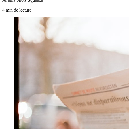
Jurema Short-Squeeze
4
min
de lectura