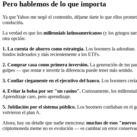
Pero hablemos de lo que importa
Ya que Yahoo me negó el contenido, déjame darte lo que ellos prometie
conducirla.
La verdad es que los
millennials latinoamericanos
(y los gringos ta
otra opción:
1. La cuenta de ahorro como estrategia.
Los boomers la adoraban. Lo
fondos indexados y más recientemente a los ETFs.
2. Comprar casa como primera inversión.
La generación de tus pad
golpes — que rentar e invertir la diferencia puede tener más sentido.
3. Confiar ciegamente en el ejecutivo del banco.
Los boomers creían
4. Evitar la bolsa por ser "un casino".
Curiosamente, los millennia
Aprendizaje caro, pero aprendizaje.
5. Jubilación por el sistema público.
Los boomers confiaban en el gob
volvieron el plan A.
Ahora, hay un detalle que nadie menciona:
muchos de esos "nuevos h
criptomoneda meme no es evolución — es cambiar un error conservador