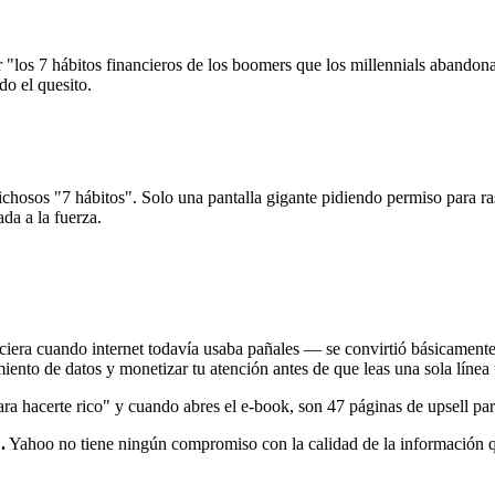
"los 7 hábitos financieros de los boomers que los millennials abandonar
do el quesito.
ichosos "7 hábitos". Solo una pantalla gigante pidiendo permiso para ra
da a la fuerza.
era cuando internet todavía usaba pañales — se convirtió básicamente 
imiento de datos y monetizar tu atención antes de que leas una sola línea ú
a hacerte rico" y cuando abres el e-book, son 47 páginas de upsell par
.
Yahoo no tiene ningún compromiso con la calidad de la información qu