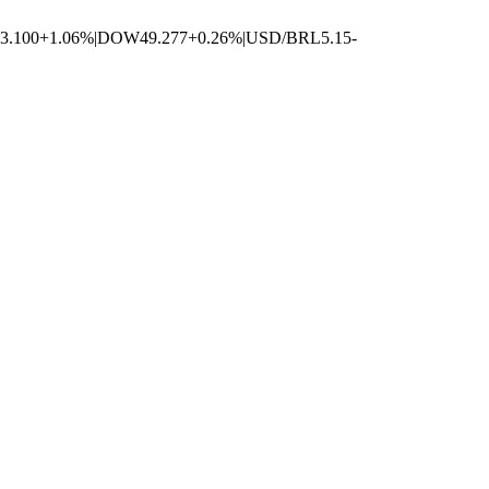
3.100
+1.06%
|
DOW
49.277
+0.26%
|
USD/BRL
5.15
-