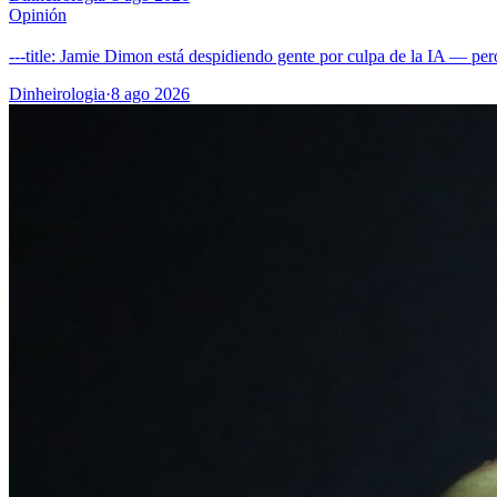
Opinión
---title: Jamie Dimon está despidiendo gente por culpa de la IA — pe
Dinheirologia
·
8 ago 2026