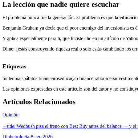
La lección que nadie quiere escuchar
El problema nunca fue la generación. El problema es que
la educació
Benjamin Graham ya decía que el peor enemigo del inversionista es él
Y aplica especialmente para ti, que hiciste clic en un artículo de Yah
Dime: ¿estás construyendo riqueza real o solo estás cambiando los err
Etiquetas
millennials
hábitos financeiros
educação financeira
boomers
investiment
Las opiniones expresadas en este artículo son del autor y no constitu
Artículos Relacionados
Opinión
---title: Wedbush pisa el freno con Best Buy antes del balance — y e
Dinheirologia
·
8 ago 2026