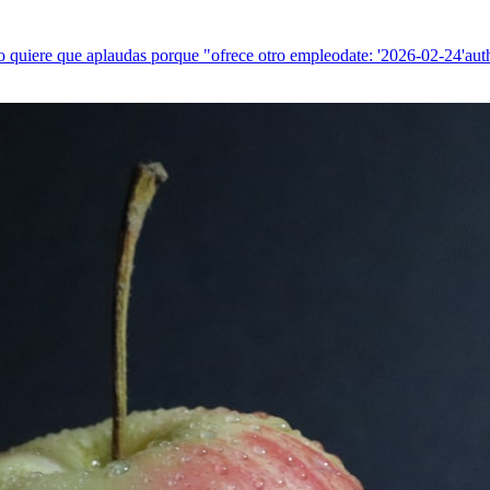
ro quiere que aplaudas porque "ofrece otro empleodate: '2026-02-24'aut