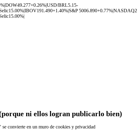
6%
|
DOW
49.277
+0.26%
|
USD/BRL
5.15
-
Selic
15.00%
|
IBOV
191.490
+1.40%
|
S&P 500
6.890
+0.77%
|
NASDAQ
2
Selic
15.00%
|
porque ni ellos logran publicarlo bien)
s" se convierte en un muro de cookies y privacidad