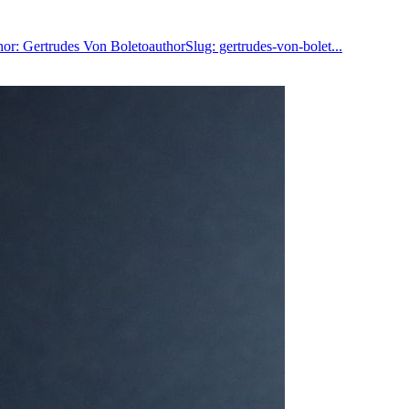
hor: Gertrudes Von BoletoauthorSlug: gertrudes-von-bolet...