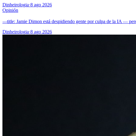
Dinheirologia
·
8 ago 2026
Opinión
---title: Jamie Dimon está despidiendo gente por culpa de la IA — pe
Dinheirologia
·
8 ago 2026