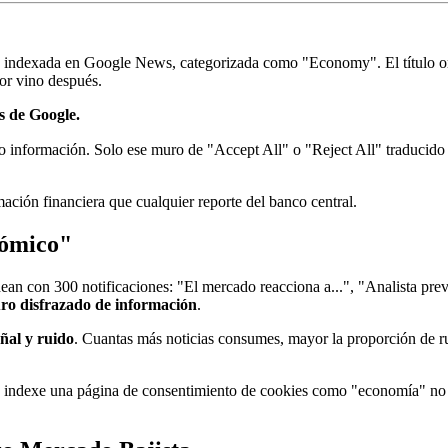
te indexada en Google News, categorizada como "Economy". El título o
or vino después.
s de Google.
ero información. Solo ese muro de "Accept All" o "Reject All" traduc
ación financiera que cualquier reporte del banco central.
nómico"
n con 300 notificaciones: "El mercado reacciona a...", "Analista prevé 
ro disfrazado de información
.
eñal y ruido
. Cuantas más noticias consumes, mayor la proporción de r
s indexe una página de consentimiento de cookies como "economía" no