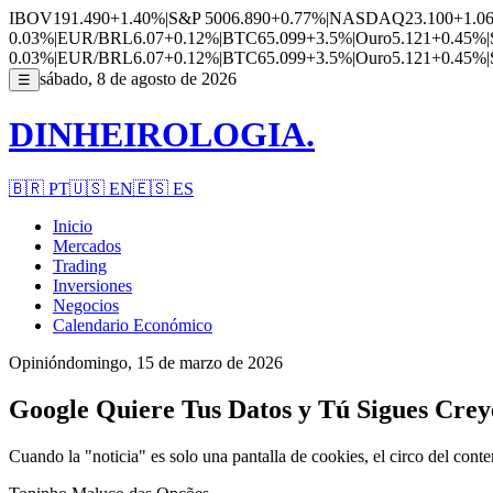
IBOV
191.490
+1.40%
|
S&P 500
6.890
+0.77%
|
NASDAQ
23.100
+1.0
0.03%
|
EUR/BRL
6.07
+0.12%
|
BTC
65.099
+3.5%
|
Ouro
5.121
+0.45%
|
0.03%
|
EUR/BRL
6.07
+0.12%
|
BTC
65.099
+3.5%
|
Ouro
5.121
+0.45%
|
sábado, 8 de agosto de 2026
☰
DINHEIROLOGIA.
🇧🇷
PT
🇺🇸
EN
🇪🇸
ES
Inicio
Mercados
Trading
Inversiones
Negocios
Calendario Económico
Opinión
domingo, 15 de marzo de 2026
Google Quiere Tus Datos y Tú Sigues Creye
Cuando la "noticia" es solo una pantalla de cookies, el circo del cont