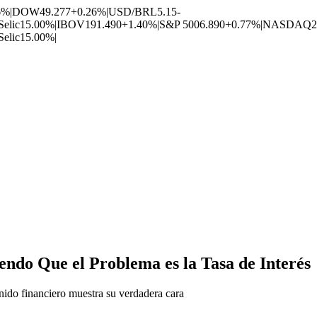
6%
|
DOW
49.277
+0.26%
|
USD/BRL
5.15
-
Selic
15.00%
|
IBOV
191.490
+1.40%
|
S&P 500
6.890
+0.77%
|
NASDAQ
2
Selic
15.00%
|
ndo Que el Problema es la Tasa de Interés
enido financiero muestra su verdadera cara