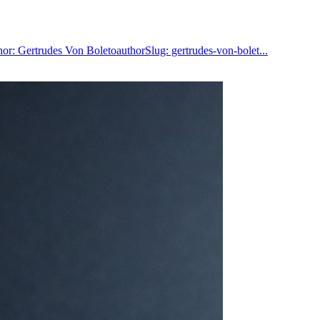
hor: Gertrudes Von BoletoauthorSlug: gertrudes-von-bolet...