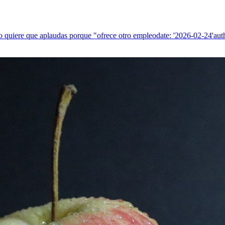
ro quiere que aplaudas porque "ofrece otro empleodate: '2026-02-24'aut