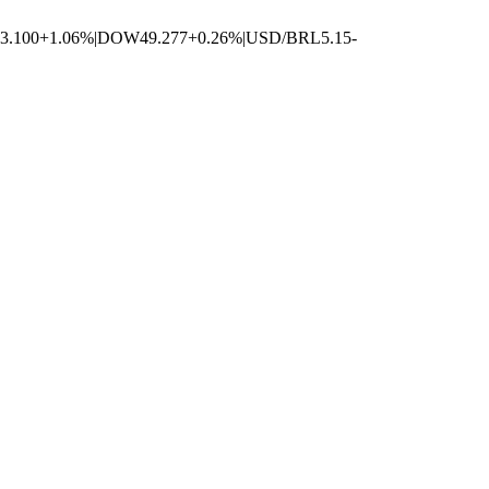
3.100
+1.06%
|
DOW
49.277
+0.26%
|
USD/BRL
5.15
-