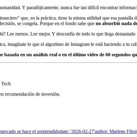
 humanidad. Y paradójicamente, nunca fue tan difícil encontrar informac
anciero" que, en la práctica, tiene la misma utilidad que esa pantalla d
 decisión, se congela. Porque en el fondo sabe que
no absorbió nada d
hí? Lee menos. Lee mejor. Y desconfía de todo lo que llega demasiado f
ca, imagínate lo que el algoritmo de Instagram le está haciendo a tu ca
ue basada en un análisis real o en el último video de 60 segundos qu
 Tech
yen recomendación de inversión.
l mercado se hace el sorprendidodate: '2026-02-27'author: Marlene Fibon