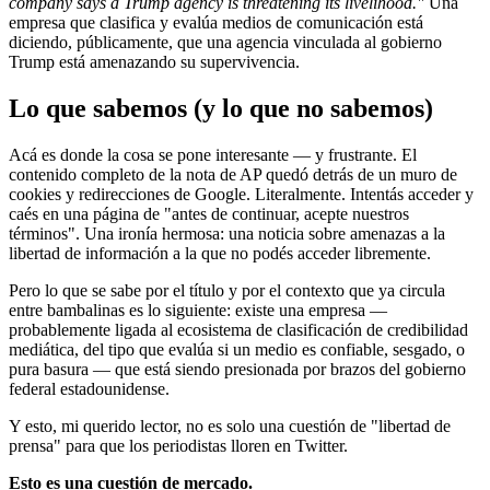
company says a Trump agency is threatening its livelihood."
Una
empresa que clasifica y evalúa medios de comunicación está
diciendo, públicamente, que una agencia vinculada al gobierno
Trump está amenazando su supervivencia.
Lo que sabemos (y lo que no sabemos)
Acá es donde la cosa se pone interesante — y frustrante. El
contenido completo de la nota de AP quedó detrás de un muro de
cookies y redirecciones de Google. Literalmente. Intentás acceder y
caés en una página de "antes de continuar, acepte nuestros
términos". Una ironía hermosa: una noticia sobre amenazas a la
libertad de información a la que no podés acceder libremente.
Pero lo que se sabe por el título y por el contexto que ya circula
entre bambalinas es lo siguiente: existe una empresa —
probablemente ligada al ecosistema de clasificación de credibilidad
mediática, del tipo que evalúa si un medio es confiable, sesgado, o
pura basura — que está siendo presionada por brazos del gobierno
federal estadounidense.
Y esto, mi querido lector, no es solo una cuestión de "libertad de
prensa" para que los periodistas lloren en Twitter.
Esto es una cuestión de mercado.