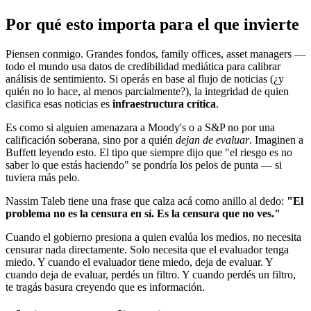
Por qué esto importa para el que invierte
Piensen conmigo. Grandes fondos, family offices, asset managers —
todo el mundo usa datos de credibilidad mediática para calibrar
análisis de sentimiento. Si operás en base al flujo de noticias (¿y
quién no lo hace, al menos parcialmente?), la integridad de quien
clasifica esas noticias es
infraestructura crítica
.
Es como si alguien amenazara a Moody's o a S&P no por una
calificación soberana, sino por a quién
dejan de evaluar
. Imaginen a
Buffett leyendo esto. El tipo que siempre dijo que "el riesgo es no
saber lo que estás haciendo" se pondría los pelos de punta — si
tuviera más pelo.
Nassim Taleb tiene una frase que calza acá como anillo al dedo:
"El
problema no es la censura en sí. Es la censura que no ves."
Cuando el gobierno presiona a quien evalúa los medios, no necesita
censurar nada directamente. Solo necesita que el evaluador tenga
miedo. Y cuando el evaluador tiene miedo, deja de evaluar. Y
cuando deja de evaluar, perdés un filtro. Y cuando perdés un filtro,
te tragás basura creyendo que es información.