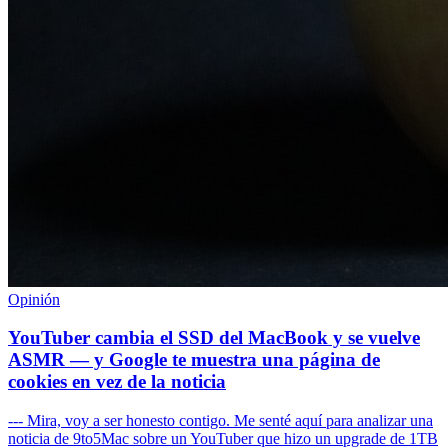
Opinión
YouTuber cambia el SSD del MacBook y se vuelve
ASMR — y Google te muestra una página de
cookies en vez de la noticia
--- Mira, voy a ser honesto contigo. Me senté aquí para analizar una
noticia de 9to5Mac sobre un YouTuber que hizo un upgrade de 1TB