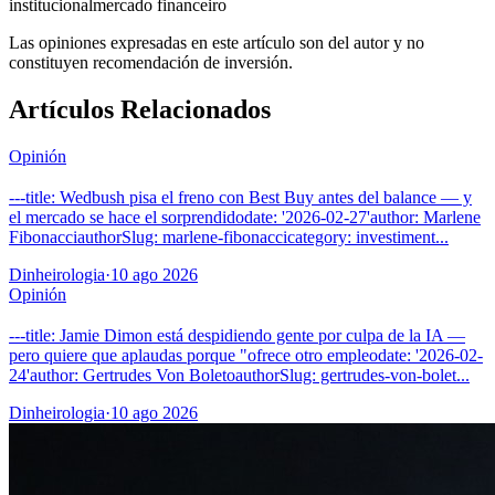
institucional
mercado financeiro
Las opiniones expresadas en este artículo son del autor y no
constituyen recomendación de inversión.
Artículos Relacionados
Opinión
---title: Wedbush pisa el freno con Best Buy antes del balance — y
el mercado se hace el sorprendidodate: '2026-02-27'author: Marlene
FibonacciauthorSlug: marlene-fibonaccicategory: investiment...
Dinheirologia
·
10 ago 2026
Opinión
---title: Jamie Dimon está despidiendo gente por culpa de la IA —
pero quiere que aplaudas porque "ofrece otro empleodate: '2026-02-
24'author: Gertrudes Von BoletoauthorSlug: gertrudes-von-bolet...
Dinheirologia
·
10 ago 2026