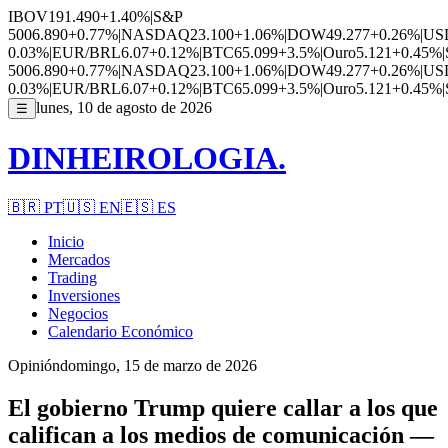
IBOV
191.490
+1.40%
|
S&P
500
6.890
+0.77%
|
NASDAQ
23.100
+1.06%
|
DOW
49.277
+0.26%
|
US
0.03%
|
EUR/BRL
6.07
+0.12%
|
BTC
65.099
+3.5%
|
Ouro
5.121
+0.45%
|
500
6.890
+0.77%
|
NASDAQ
23.100
+1.06%
|
DOW
49.277
+0.26%
|
US
0.03%
|
EUR/BRL
6.07
+0.12%
|
BTC
65.099
+3.5%
|
Ouro
5.121
+0.45%
|
lunes, 10 de agosto de 2026
☰
DINHEIROLOGIA.
🇧🇷
PT
🇺🇸
EN
🇪🇸
ES
Inicio
Mercados
Trading
Inversiones
Negocios
Calendario Económico
Opinión
domingo, 15 de marzo de 2026
El gobierno Trump quiere callar a los que
califican a los medios de comunicación —