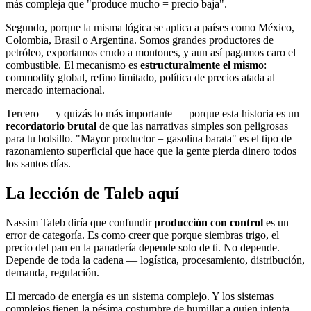
más compleja que "produce mucho = precio baja".
Segundo, porque la misma lógica se aplica a países como México,
Colombia, Brasil o Argentina. Somos grandes productores de
petróleo, exportamos crudo a montones, y aun así pagamos caro el
combustible. El mecanismo es
estructuralmente el mismo
:
commodity global, refino limitado, política de precios atada al
mercado internacional.
Tercero — y quizás lo más importante — porque esta historia es un
recordatorio brutal
de que las narrativas simples son peligrosas
para tu bolsillo. "Mayor productor = gasolina barata" es el tipo de
razonamiento superficial que hace que la gente pierda dinero todos
los santos días.
La lección de Taleb aquí
Nassim Taleb diría que confundir
producción con control
es un
error de categoría. Es como creer que porque siembras trigo, el
precio del pan en la panadería depende solo de ti. No depende.
Depende de toda la cadena — logística, procesamiento, distribución,
demanda, regulación.
El mercado de energía es un sistema complejo. Y los sistemas
complejos tienen la pésima costumbre de humillar a quien intenta