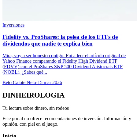
Inversiones
Fidelity vs. ProShares: la pelea de los ETFs de
dividendos que nadie te explica bien
Mira, voy a ser honesto contigo. Fui a leer el artículo original de
Yahoo Finance comparando el Fidelity High Dividend ETF
(FDVV) con el ProShares S&P 500 Dividend Aristocrats ETF
(NOBL). ¿Sabes qué...
Beto Calote Neto
·
15 mar 2026
DINHEIROLOGIA
Tu lectura sobre dinero, sin rodeos
Este portal no ofrece recomendaciones de inversión. Información y
opinión, con piel en el juego.
Inicio