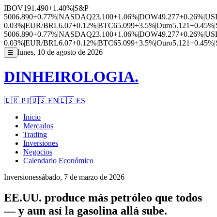
IBOV
191.490
+1.40%
|
S&P
500
6.890
+0.77%
|
NASDAQ
23.100
+1.06%
|
DOW
49.277
+0.26%
|
US
0.03%
|
EUR/BRL
6.07
+0.12%
|
BTC
65.099
+3.5%
|
Ouro
5.121
+0.45%
|
500
6.890
+0.77%
|
NASDAQ
23.100
+1.06%
|
DOW
49.277
+0.26%
|
US
0.03%
|
EUR/BRL
6.07
+0.12%
|
BTC
65.099
+3.5%
|
Ouro
5.121
+0.45%
|
lunes, 10 de agosto de 2026
☰
DINHEIROLOGIA.
🇧🇷
PT
🇺🇸
EN
🇪🇸
ES
Inicio
Mercados
Trading
Inversiones
Negocios
Calendario Económico
Inversiones
sábado, 7 de marzo de 2026
EE.UU. produce más petróleo que todos
— y aun así la gasolina allá sube.