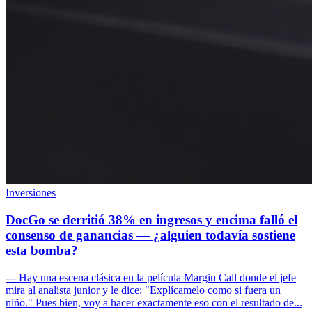
Inversiones
DocGo se derritió 38% en ingresos y encima falló el
consenso de ganancias — ¿alguien todavía sostiene
esta bomba?
--- Hay una escena clásica en la película Margin Call donde el jefe
mira al analista junior y le dice: "Explícamelo como si fuera un
niño." Pues bien, voy a hacer exactamente eso con el resultado de...