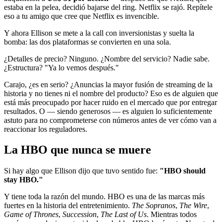
estaba en la pelea, decidió bajarse del ring. Netflix se rajó. Repítele
eso a tu amigo que cree que Netflix es invencible.
Y ahora Ellison se mete a la call con inversionistas y suelta la
bomba: las dos plataformas se convierten en una sola.
¿Detalles de precio? Ninguno. ¿Nombre del servicio? Nadie sabe.
¿Estructura? "Ya lo vemos después."
Carajo, ¿es en serio? ¿Anuncias la mayor fusión de streaming de la
historia y no tienes ni el nombre del producto? Eso es de alguien que
está más preocupado por hacer ruido en el mercado que por entregar
resultados. O — siendo generosos — es alguien lo suficientemente
astuto para no comprometerse con números antes de ver cómo van a
reaccionar los reguladores.
La HBO que nunca se muere
Si hay algo que Ellison dijo que tuvo sentido fue:
"HBO should
stay HBO."
Y tiene toda la razón del mundo. HBO es una de las marcas más
fuertes en la historia del entretenimiento.
The Sopranos
,
The Wire
,
Game of Thrones
,
Succession
,
The Last of Us
. Mientras todos