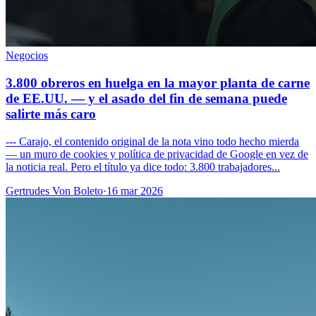
Negocios
3.800 obreros en huelga en la mayor planta de carne
de EE.UU. — y el asado del fin de semana puede
salirte más caro
--- Carajo, el contenido original de la nota vino todo hecho mierda
— un muro de cookies y política de privacidad de Google en vez de
la noticia real. Pero el título ya dice todo: 3.800 trabajadores...
Gertrudes Von Boleto
·
16 mar 2026