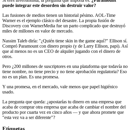
Si eres inversionista, la pregunta que importa es:
¿Paramount
puede integrar este desorden sin destruir valor?
Las fusiones de medios tienen un historial pésimo. AOL-Time
Warner es el ejemplo clásico del desastre. La propia fusión de
Discovery con WarnerMedia fue un parto complicado que destruyó
miles de millones en valor de mercado.
Nassim Taleb diría: "¿Quién tiene skin in the game aquí?" Ellison sí.
Compró Paramount con dinero propio (y de Larry Ellison, papi). Así
que al menos no es un CEO de alquiler jugando con el dinero de
otros.
Pero ¿200 millones de suscriptores en una plataforma que todavía no
tiene nombre, no tiene precio y no tiene aprobación regulatoria? Eso
no es un plan. Es una promesa.
Y una promesa, en el mercado, vale menos que papel higiénico
usado.
La pregunta que queda: ¿apostarías tu dinero en una empresa que
acaba de comprar otra empresa que acaba de cambiar el nombre del
producto por cuarta vez en cinco años — y que ahora promete que
"esta vez va a ser diferente"?
Etiquetas