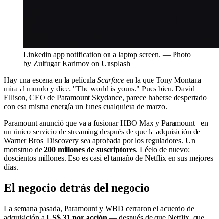
Linkedin app notification on a laptop screen. — Photo
by Zulfugar Karimov on Unsplash
Hay una escena en la película
Scarface
en la que Tony Montana
mira al mundo y dice: "The world is yours." Pues bien. David
Ellison, CEO de Paramount Skydance, parece haberse despertado
con esa misma energía un lunes cualquiera de marzo.
Paramount anunció que va a fusionar HBO Max y Paramount+ en
un único servicio de streaming después de que la adquisición de
Warner Bros. Discovery sea aprobada por los reguladores. Un
monstruo de
200 millones de suscriptores
. Léelo de nuevo:
doscientos millones. Eso es casi el tamaño de Netflix en sus mejores
días.
El negocio detrás del negocio
La semana pasada, Paramount y WBD cerraron el acuerdo de
adquisición a
US$ 31 por acción
— después de que Netflix, que