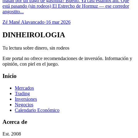
matan por un trago de gasolina? Bueno. Ya casi estamos ahí. Qué
está pasando (sin rodeos) El Estrecho de Hormuz — ese corredor
angostito...
Zé Mané Alavancado
·
16 mar 2026
DINHEIROLOGIA
Tu lectura sobre dinero, sin rodeos
Este portal no ofrece recomendaciones de inversión. Información y
opinión, con piel en el juego.
Inicio
Mercados
Trading
Inversiones
Negocios
Calendario Económico
Acerca de
Est. 2008