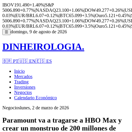
IBOV
191.490
+1.40%
|
S&P
500
6.890
+0.77%
|
NASDAQ
23.100
+1.06%
|
DOW
49.277
+0.26%
|
US
0.03%
|
EUR/BRL
6.07
+0.12%
|
BTC
65.099
+3.5%
|
Ouro
5.121
+0.45%
|
500
6.890
+0.77%
|
NASDAQ
23.100
+1.06%
|
DOW
49.277
+0.26%
|
US
0.03%
|
EUR/BRL
6.07
+0.12%
|
BTC
65.099
+3.5%
|
Ouro
5.121
+0.45%
|
domingo, 9 de agosto de 2026
☰
DINHEIROLOGIA.
🇧🇷
PT
🇺🇸
EN
🇪🇸
ES
Inicio
Mercados
Trading
Inversiones
Negocios
Calendario Económico
Negocios
lunes, 2 de marzo de 2026
Paramount va a tragarse a HBO Max y
crear un monstruo de 200 millones de