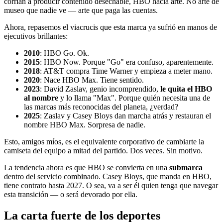
corrían a producir contenido desechable, HBO hacía arte. No arte de
museo que nadie ve — arte que paga las cuentas.
Ahora, repasemos el viacrucis que esta marca ya sufrió en manos de
ejecutivos brillantes:
2010
: HBO Go. Ok.
2015
: HBO Now. Porque "Go" era confuso, aparentemente.
2018
: AT&T compra Time Warner y empieza a meter mano.
2020
: Nace HBO Max. Tiene sentido.
2023
: David Zaslav, genio incomprendido,
le quita el HBO
al nombre
y lo llama "Max". Porque quién necesita una de
las marcas más reconocidas del planeta, ¿verdad?
2025
: Zaslav y Casey Bloys dan marcha atrás y restauran el
nombre HBO Max. Sorpresa de nadie.
Esto, amigos míos, es el equivalente corporativo de cambiarte la
camiseta del equipo a mitad del partido. Dos veces. Sin motivo.
La tendencia ahora es que HBO se convierta en una
submarca
dentro del servicio combinado. Casey Bloys, que manda en HBO,
tiene contrato hasta 2027. O sea, va a ser él quien tenga que navegar
esta transición — o será devorado por ella.
La carta fuerte de los deportes