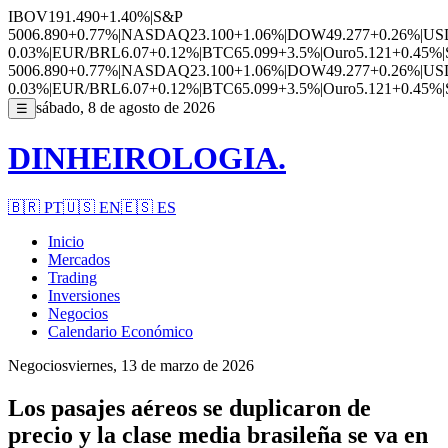
IBOV
191.490
+1.40%
|
S&P
500
6.890
+0.77%
|
NASDAQ
23.100
+1.06%
|
DOW
49.277
+0.26%
|
US
0.03%
|
EUR/BRL
6.07
+0.12%
|
BTC
65.099
+3.5%
|
Ouro
5.121
+0.45%
|
500
6.890
+0.77%
|
NASDAQ
23.100
+1.06%
|
DOW
49.277
+0.26%
|
US
0.03%
|
EUR/BRL
6.07
+0.12%
|
BTC
65.099
+3.5%
|
Ouro
5.121
+0.45%
|
sábado, 8 de agosto de 2026
☰
DINHEIROLOGIA.
🇧🇷
PT
🇺🇸
EN
🇪🇸
ES
Inicio
Mercados
Trading
Inversiones
Negocios
Calendario Económico
Negocios
viernes, 13 de marzo de 2026
Los pasajes aéreos se duplicaron de
precio y la clase media brasileña se va en