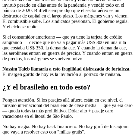
invirtió pesado en ellas antes de la pandemia y vendió todo en el
pánico de 2020. Buffett siempre dijo que el sector aéreo es un
destructor de capital en el largo plazo. Los márgenes van y vienen.
El combustible sube. Los sindicatos presionan. El gobierno regula.
Y el ciclo se repite.
Si el consumidor americano — que ya tiene la tarjeta de crédito
sangrando — decide que no va a pagar más US$ 800 en una ruta
que costaba US$ 350, la demanda cae. Y cuando la demanda cae,
las aerolíneas entran en guerra de precios. Y cuando entran en guerra
de precios, los márgenes se vuelven polvo.
Nassim Taleb llamaría a esto fragilidad disfrazada de fortaleza.
El margen gordo de hoy es la invitación al porrazo de mañana.
¿Y el brasileño en todo esto?
Pongan atención. Si los pasajes allá afuera están en ese nivel, el
turismo internacional del brasileño de clase media — que ya era caro
— queda todavía más prohibitivo. Dólar alto + pasaje caro =
vacaciones en el litoral de São Paulo.
No hay magia. No hay hack financiero. No hay gurú de Instagram
que vaya a resolver esto con "millas gratis".