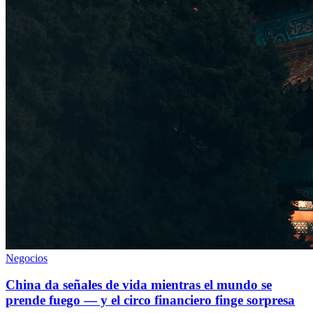
Negocios
China da señales de vida mientras el mundo se
prende fuego — y el circo financiero finge sorpresa