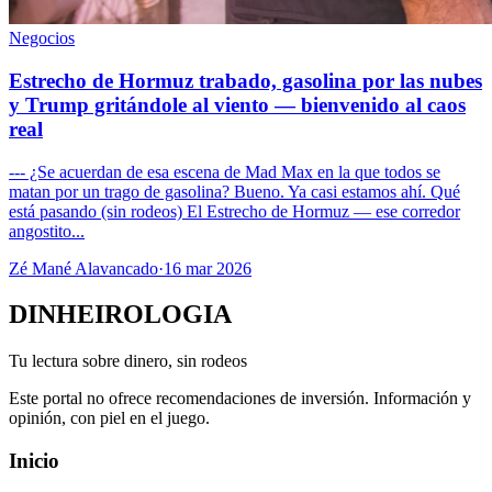
Negocios
Estrecho de Hormuz trabado, gasolina por las nubes
y Trump gritándole al viento — bienvenido al caos
real
--- ¿Se acuerdan de esa escena de Mad Max en la que todos se
matan por un trago de gasolina? Bueno. Ya casi estamos ahí. Qué
está pasando (sin rodeos) El Estrecho de Hormuz — ese corredor
angostito...
Zé Mané Alavancado
·
16 mar 2026
DINHEIROLOGIA
Tu lectura sobre dinero, sin rodeos
Este portal no ofrece recomendaciones de inversión. Información y
opinión, con piel en el juego.
Inicio