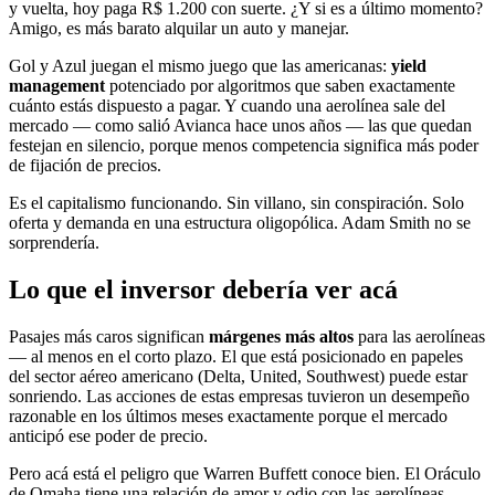
y vuelta, hoy paga R$ 1.200 con suerte. ¿Y si es a último momento?
Amigo, es más barato alquilar un auto y manejar.
Gol y Azul juegan el mismo juego que las americanas:
yield
management
potenciado por algoritmos que saben exactamente
cuánto estás dispuesto a pagar. Y cuando una aerolínea sale del
mercado — como salió Avianca hace unos años — las que quedan
festejan en silencio, porque menos competencia significa más poder
de fijación de precios.
Es el capitalismo funcionando. Sin villano, sin conspiración. Solo
oferta y demanda en una estructura oligopólica. Adam Smith no se
sorprendería.
Lo que el inversor debería ver acá
Pasajes más caros significan
márgenes más altos
para las aerolíneas
— al menos en el corto plazo. El que está posicionado en papeles
del sector aéreo americano (Delta, United, Southwest) puede estar
sonriendo. Las acciones de estas empresas tuvieron un desempeño
razonable en los últimos meses exactamente porque el mercado
anticipó ese poder de precio.
Pero acá está el peligro que Warren Buffett conoce bien. El Oráculo
de Omaha tiene una relación de amor y odio con las aerolíneas —