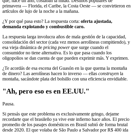
que, hace un año, costaban la mitad. Destinos populares de
primavera — Florida, el Caribe, la Costa Oeste — se convirtieron en
artículos de lujo de la noche a la mañana.
¿Y por qué pasa esto? La respuesta corta:
oferta ajustada,
demanda explotando y combustible caro.
La respuesta larga involucra años de mala gestión de la capacidad,
consolidación del sector (cada vez menos aerolíneas compitiendo), y
esa vieja dinámica de
pricing power
que surge cuando el
consumidor no tiene alternativa. Es lo que pasa cuando los
oligopolios se dan cuenta de que pueden exprimir más. Y exprimen.
¿Te acordás de esa escena del Guasón en la que quema la montaña
de dinero? Las aerolíneas hacen lo inverso — ellas
construyen
la
montaña, sacándote plata del bolsillo con una eficiencia envidiable.
"Ah, pero eso es en EE.UU."
Pausa.
Si pensás que este problema es exclusivamente gringo, dejame
recordarte que el brasileño ya vive este infierno hace años. El precio
promedio de los pasajes domésticos en Brasil subió de forma brutal
desde 2020. El que volaba de São Paulo a Salvador por R$ 400 ida