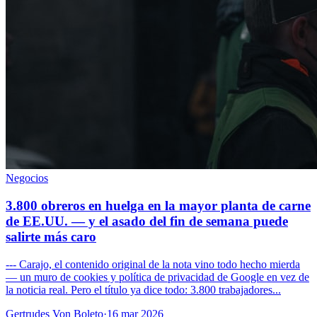
Negocios
3.800 obreros en huelga en la mayor planta de carne
de EE.UU. — y el asado del fin de semana puede
salirte más caro
--- Carajo, el contenido original de la nota vino todo hecho mierda
— un muro de cookies y política de privacidad de Google en vez de
la noticia real. Pero el título ya dice todo: 3.800 trabajadores...
Gertrudes Von Boleto
·
16 mar 2026