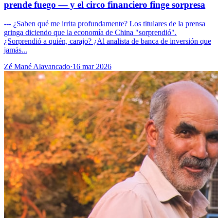
prende fuego — y el circo financiero finge sorpresa
--- ¿Saben qué me irrita profundamente? Los titulares de la prensa
gringa diciendo que la economía de China "sorprendió".
¿Sorprendió a quién, carajo? ¿Al analista de banca de inversión que
jamás...
Zé Mané Alavancado
·
16 mar 2026