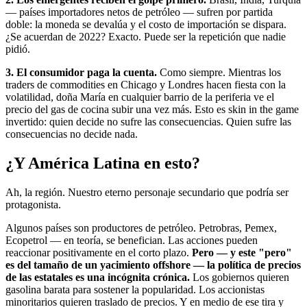
— países importadores netos de petróleo — sufren por partida
doble: la moneda se devalúa y el costo de importación se dispara.
¿Se acuerdan de 2022? Exacto. Puede ser la repetición que nadie
pidió.
3. El consumidor paga la cuenta.
Como siempre. Mientras los
traders de commodities en Chicago y Londres hacen fiesta con la
volatilidad, doña María en cualquier barrio de la periferia ve el
precio del gas de cocina subir una vez más. Esto es skin in the game
invertido: quien decide no sufre las consecuencias. Quien sufre las
consecuencias no decide nada.
¿Y América Latina en esto?
Ah, la región. Nuestro eterno personaje secundario que podría ser
protagonista.
Algunos países son productores de petróleo. Petrobras, Pemex,
Ecopetrol — en teoría, se benefician. Las acciones pueden
reaccionar positivamente en el corto plazo.
Pero — y este "pero"
es del tamaño de un yacimiento offshore — la política de precios
de las estatales es una incógnita crónica.
Los gobiernos quieren
gasolina barata para sostener la popularidad. Los accionistas
minoritarios quieren traslado de precios. Y en medio de ese tira y