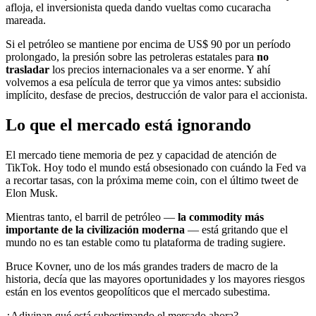
afloja, el inversionista queda dando vueltas como cucaracha
mareada.
Si el petróleo se mantiene por encima de US$ 90 por un período
prolongado, la presión sobre las petroleras estatales para
no
trasladar
los precios internacionales va a ser enorme. Y ahí
volvemos a esa película de terror que ya vimos antes: subsidio
implícito, desfase de precios, destrucción de valor para el accionista.
Lo que el mercado está ignorando
El mercado tiene memoria de pez y capacidad de atención de
TikTok. Hoy todo el mundo está obsesionado con cuándo la Fed va
a recortar tasas, con la próxima meme coin, con el último tweet de
Elon Musk.
Mientras tanto, el barril de petróleo —
la commodity más
importante de la civilización moderna
— está gritando que el
mundo no es tan estable como tu plataforma de trading sugiere.
Bruce Kovner, uno de los más grandes traders de macro de la
historia, decía que las mayores oportunidades y los mayores riesgos
están en los eventos geopolíticos que el mercado subestima.
¿Adivinan qué está subestimando el mercado ahora?