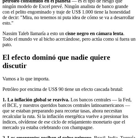
petróleo consumido en el planeta
— es el tipo de riesgo que
ningún modelo de Excel prevé. Ningún analista de banco grande
con el pelito engominado y traje de US$ 1.000 tiene la honestidad
de decir: "Mira, no tenemos ni puta idea de cómo se va a desarrollar
esto."
Nassim Taleb llamaría a esto un
cisne negro en cámara lenta
.
Todo el mundo ve al bicho acercándose, pero actúa como si fuera un
pato.
El efecto dominó que nadie quiere
discutir
Vamos a lo que importa.
Petróleo por encima de US$ 90 tiene un efecto cascada brutal:
1. La inflación global se reaviva.
Los bancos centrales — la Fed,
el BCE, y nuestros queridos bancos centrales latinoamericanos —
que se estaban preparando para recortar tasas, ahora necesitan
recalcular la ruta. Si la inflación energética vuelve a presionar los
índices, olvídense de ese ciclo de relajamiento monetario que el
mercado ya estaba celebrando con champagne.
2. Los emergentes reciben el golpe primero.
Brasil, India, Turquía