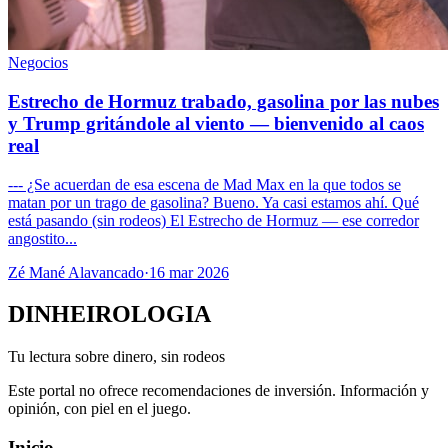
Negocios
Estrecho de Hormuz trabado, gasolina por las nubes
y Trump gritándole al viento — bienvenido al caos
real
--- ¿Se acuerdan de esa escena de Mad Max en la que todos se
matan por un trago de gasolina? Bueno. Ya casi estamos ahí. Qué
está pasando (sin rodeos) El Estrecho de Hormuz — ese corredor
angostito...
Zé Mané Alavancado
·
16 mar 2026
DINHEIROLOGIA
Tu lectura sobre dinero, sin rodeos
Este portal no ofrece recomendaciones de inversión. Información y
opinión, con piel en el juego.
Inicio