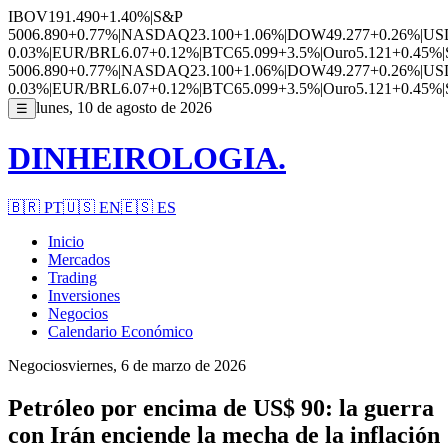
IBOV
191.490
+1.40%
|
S&P
500
6.890
+0.77%
|
NASDAQ
23.100
+1.06%
|
DOW
49.277
+0.26%
|
US
0.03%
|
EUR/BRL
6.07
+0.12%
|
BTC
65.099
+3.5%
|
Ouro
5.121
+0.45%
|
500
6.890
+0.77%
|
NASDAQ
23.100
+1.06%
|
DOW
49.277
+0.26%
|
US
0.03%
|
EUR/BRL
6.07
+0.12%
|
BTC
65.099
+3.5%
|
Ouro
5.121
+0.45%
|
lunes, 10 de agosto de 2026
☰
DINHEIROLOGIA.
🇧🇷
PT
🇺🇸
EN
🇪🇸
ES
Inicio
Mercados
Trading
Inversiones
Negocios
Calendario Económico
Negocios
viernes, 6 de marzo de 2026
Petróleo por encima de US$ 90: la guerra
con Irán enciende la mecha de la inflación