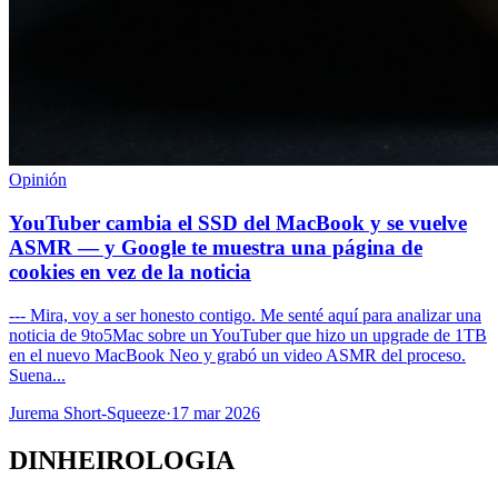
Opinión
YouTuber cambia el SSD del MacBook y se vuelve
ASMR — y Google te muestra una página de
cookies en vez de la noticia
--- Mira, voy a ser honesto contigo. Me senté aquí para analizar una
noticia de 9to5Mac sobre un YouTuber que hizo un upgrade de 1TB
en el nuevo MacBook Neo y grabó un video ASMR del proceso.
Suena...
Jurema Short-Squeeze
·
17 mar 2026
DINHEIROLOGIA