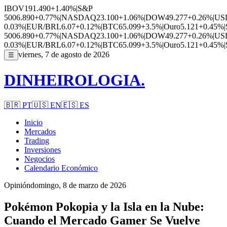
IBOV
191.490
+1.40%
|
S&P
500
6.890
+0.77%
|
NASDAQ
23.100
+1.06%
|
DOW
49.277
+0.26%
|
US
0.03%
|
EUR/BRL
6.07
+0.12%
|
BTC
65.099
+3.5%
|
Ouro
5.121
+0.45%
|
500
6.890
+0.77%
|
NASDAQ
23.100
+1.06%
|
DOW
49.277
+0.26%
|
US
0.03%
|
EUR/BRL
6.07
+0.12%
|
BTC
65.099
+3.5%
|
Ouro
5.121
+0.45%
|
viernes, 7 de agosto de 2026
☰
DINHEIROLOGIA.
🇧🇷
PT
🇺🇸
EN
🇪🇸
ES
Inicio
Mercados
Trading
Inversiones
Negocios
Calendario Económico
Opinión
domingo, 8 de marzo de 2026
Pokémon Pokopia y la Isla en la Nube:
Cuando el Mercado Gamer Se Vuelve