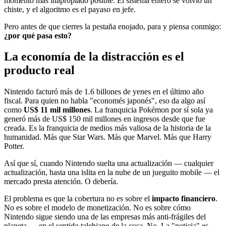
momento más inapropiado posible. El sistema entero se volvió un
chiste, y el algoritmo es el payaso en jefe.
Pero antes de que cierres la pestaña enojado, para y piensa conmigo:
¿por qué pasa esto?
La economía de la distracción es el
producto real
Nintendo facturó más de 1.6 billones de yenes en el último año
fiscal. Para quien no habla "economés japonés", eso da algo así
como
US$ 11 mil millones
. La franquicia Pokémon por sí sola ya
generó más de US$ 150 mil millones en ingresos desde que fue
creada. Es la franquicia de medios más valiosa de la historia de la
humanidad. Más que Star Wars. Más que Marvel. Más que Harry
Potter.
Así que sí, cuando Nintendo suelta una actualización — cualquier
actualización, hasta una islita en la nube de un jueguito mobile — el
mercado presta atención. O debería.
El problema es que la cobertura no es sobre el
impacto financiero
.
No es sobre el modelo de monetización. No es sobre cómo
Nintendo sigue siendo una de las empresas más anti-frágiles del
planeta — en el sentido talebiano de la cosa. No. La "noticia" es