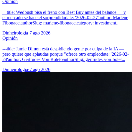
Opinión
---title: Wedbush pisa el freno con Best Buy antes del balance — y
el mercado se hace el sorprendidodate: '2026-02-27'author: Marlene
FibonacciauthorSlug: marlene-fibonaccicategory: investiment...
Dinheirologia
·
7 ago 2026
Opinión
---title: Jamie Dimon está despidiendo gente por culpa de la IA —
pero quiere que aplaudas porque "ofrece otro empleodate: '2026-02-
24'author: Gertrudes Von BoletoauthorSlug: gertrudes-von-bolet...
Dinheirologia
·
7 ago 2026