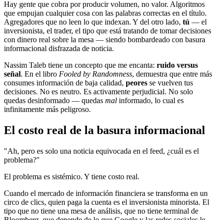
Hay gente que cobra por producir volumen, no valor. Algoritmos
que empujan cualquier cosa con las palabras correctas en el título.
Agregadores que no leen lo que indexan. Y del otro lado,
tú
— el
inversionista, el trader, el tipo que está tratando de tomar decisiones
con dinero real sobre la mesa — siendo bombardeado con basura
informacional disfrazada de noticia.
Nassim Taleb tiene un concepto que me encanta:
ruido versus
señal
. En el libro
Fooled by Randomness
, demuestra que entre más
consumes información de baja calidad,
peores
se vuelven tus
decisiones. No es neutro. Es activamente perjudicial. No solo
quedas desinformado — quedas
mal
informado, lo cual es
infinitamente más peligroso.
El costo real de la basura informacional
"Ah, pero es solo una noticia equivocada en el feed, ¿cuál es el
problema?"
El problema es sistémico. Y tiene costo real.
Cuando el mercado de información financiera se transforma en un
circo de clics, quien paga la cuenta es el inversionista minorista. El
tipo que no tiene una mesa de análisis, que no tiene terminal de
Bloomberg, que depende de lo que Google y las redes sociales le