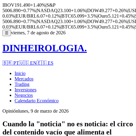
IBOV
191.490
+1.40%
|
S&P
500
6.890
+0.77%
|
NASDAQ
23.100
+1.06%
|
DOW
49.277
+0.26%
|
US
0.03%
|
EUR/BRL
6.07
+0.12%
|
BTC
65.099
+3.5%
|
Ouro
5.121
+0.45%
|
500
6.890
+0.77%
|
NASDAQ
23.100
+1.06%
|
DOW
49.277
+0.26%
|
US
0.03%
|
EUR/BRL
6.07
+0.12%
|
BTC
65.099
+3.5%
|
Ouro
5.121
+0.45%
|
viernes, 7 de agosto de 2026
☰
DINHEIROLOGIA.
🇧🇷
PT
🇺🇸
EN
🇪🇸
ES
Inicio
Mercados
Trading
Inversiones
Negocios
Calendario Económico
Opinión
lunes, 9 de marzo de 2026
Cuando la "noticia" no es noticia: el circo
del contenido vacío que alimenta el