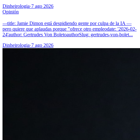
Dinheirologia
·
7 ago 2026
Opinión
---title: Jamie Dimon está despidiendo gente por culpa de la IA —
pero quiere que aplaudas porque "ofrece otro empleodate: '2026-02-
24'author: Gertrudes Von BoletoauthorSlug: gertrudes-von-bolet...
Dinheirologia
·
7 ago 2026