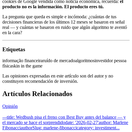
cookies de Google vendida como noticia económica, recuerda:
el
producto no es la información. El producto eres tú.
La pregunta que queda es simple e incómoda: ¿cuántas de tus
decisiones financieras de los últimos 12 meses se basaron en señal
real — y cuántas se basaron en ruido que algún algoritmo te aventó
en la cara?
Etiquetas
informação financeira
ruído de mercado
algoritmos
investidor pessoa
física
skin in the game
Las opiniones expresadas en este artículo son del autor y no
constituyen recomendación de inversión.
Artículos Relacionados
Opinión
---title: Wedbush pisa el freno con Best Buy antes del balance — y
el mercado se hace el sorprendidodate: '2026-02-27'author: Marlene
FibonacciauthorSlug: marlene-fibonaccicategory: investiment...