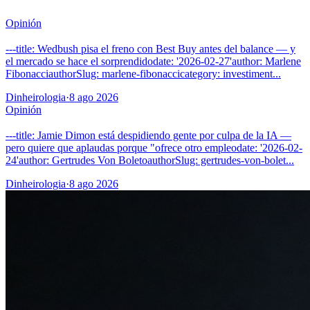
Opinión
---title: Wedbush pisa el freno con Best Buy antes del balance — y
el mercado se hace el sorprendidodate: '2026-02-27'author: Marlene
FibonacciauthorSlug: marlene-fibonaccicategory: investiment...
Dinheirologia
·
8 ago 2026
Opinión
---title: Jamie Dimon está despidiendo gente por culpa de la IA —
pero quiere que aplaudas porque "ofrece otro empleodate: '2026-02-
24'author: Gertrudes Von BoletoauthorSlug: gertrudes-von-bolet...
Dinheirologia
·
8 ago 2026