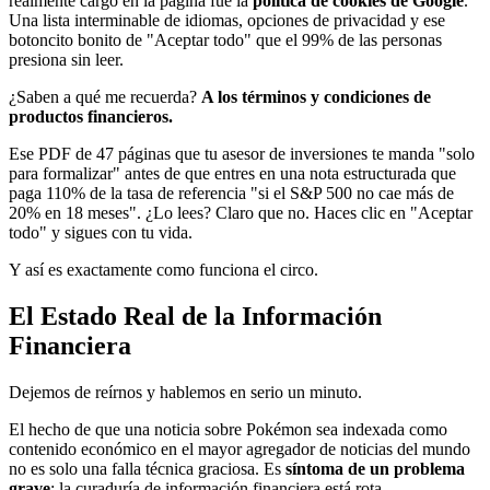
realmente cargó en la página fue la
política de cookies de Google
.
Una lista interminable de idiomas, opciones de privacidad y ese
botoncito bonito de "Aceptar todo" que el 99% de las personas
presiona sin leer.
¿Saben a qué me recuerda?
A los términos y condiciones de
productos financieros.
Ese PDF de 47 páginas que tu asesor de inversiones te manda "solo
para formalizar" antes de que entres en una nota estructurada que
paga 110% de la tasa de referencia "si el S&P 500 no cae más de
20% en 18 meses". ¿Lo lees? Claro que no. Haces clic en "Aceptar
todo" y sigues con tu vida.
Y así es exactamente como funciona el circo.
El Estado Real de la Información
Financiera
Dejemos de reírnos y hablemos en serio un minuto.
El hecho de que una noticia sobre Pokémon sea indexada como
contenido económico en el mayor agregador de noticias del mundo
no es solo una falla técnica graciosa. Es
síntoma de un problema
grave
: la curaduría de información financiera está rota.