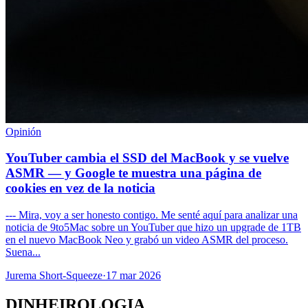
Opinión
YouTuber cambia el SSD del MacBook y se vuelve
ASMR — y Google te muestra una página de
cookies en vez de la noticia
--- Mira, voy a ser honesto contigo. Me senté aquí para analizar una
noticia de 9to5Mac sobre un YouTuber que hizo un upgrade de 1TB
en el nuevo MacBook Neo y grabó un video ASMR del proceso.
Suena...
Jurema Short-Squeeze
·
17 mar 2026
DINHEIROLOGIA