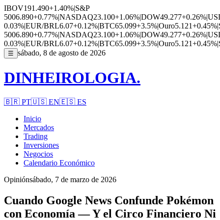
IBOV
191.490
+1.40%
|
S&P
500
6.890
+0.77%
|
NASDAQ
23.100
+1.06%
|
DOW
49.277
+0.26%
|
US
0.03%
|
EUR/BRL
6.07
+0.12%
|
BTC
65.099
+3.5%
|
Ouro
5.121
+0.45%
|
500
6.890
+0.77%
|
NASDAQ
23.100
+1.06%
|
DOW
49.277
+0.26%
|
US
0.03%
|
EUR/BRL
6.07
+0.12%
|
BTC
65.099
+3.5%
|
Ouro
5.121
+0.45%
|
sábado, 8 de agosto de 2026
☰
DINHEIROLOGIA.
🇧🇷
PT
🇺🇸
EN
🇪🇸
ES
Inicio
Mercados
Trading
Inversiones
Negocios
Calendario Económico
Opinión
sábado, 7 de marzo de 2026
Cuando Google News Confunde Pokémon
con Economía — Y el Circo Financiero Ni