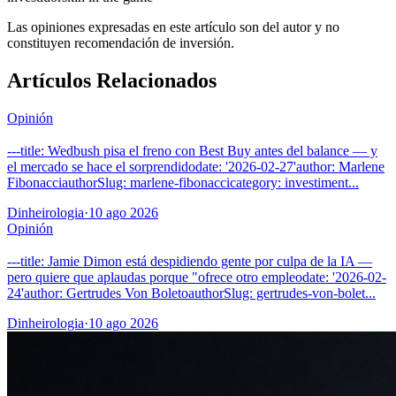
Las opiniones expresadas en este artículo son del autor y no
constituyen recomendación de inversión.
Artículos Relacionados
Opinión
---title: Wedbush pisa el freno con Best Buy antes del balance — y
el mercado se hace el sorprendidodate: '2026-02-27'author: Marlene
FibonacciauthorSlug: marlene-fibonaccicategory: investiment...
Dinheirologia
·
10 ago 2026
Opinión
---title: Jamie Dimon está despidiendo gente por culpa de la IA —
pero quiere que aplaudas porque "ofrece otro empleodate: '2026-02-
24'author: Gertrudes Von BoletoauthorSlug: gertrudes-von-bolet...
Dinheirologia
·
10 ago 2026