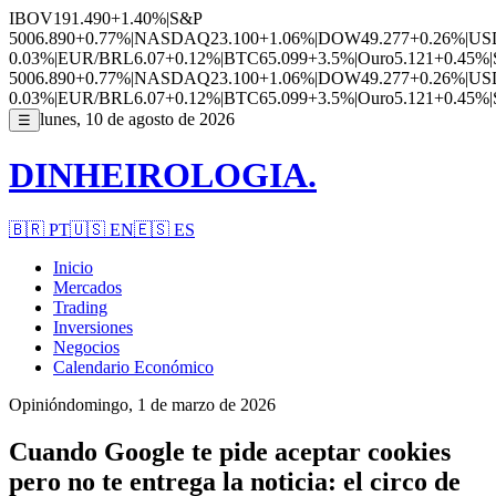
IBOV
191.490
+1.40%
|
S&P
500
6.890
+0.77%
|
NASDAQ
23.100
+1.06%
|
DOW
49.277
+0.26%
|
US
0.03%
|
EUR/BRL
6.07
+0.12%
|
BTC
65.099
+3.5%
|
Ouro
5.121
+0.45%
|
500
6.890
+0.77%
|
NASDAQ
23.100
+1.06%
|
DOW
49.277
+0.26%
|
US
0.03%
|
EUR/BRL
6.07
+0.12%
|
BTC
65.099
+3.5%
|
Ouro
5.121
+0.45%
|
lunes, 10 de agosto de 2026
☰
DINHEIROLOGIA.
🇧🇷
PT
🇺🇸
EN
🇪🇸
ES
Inicio
Mercados
Trading
Inversiones
Negocios
Calendario Económico
Opinión
domingo, 1 de marzo de 2026
Cuando Google te pide aceptar cookies
pero no te entrega la noticia: el circo de