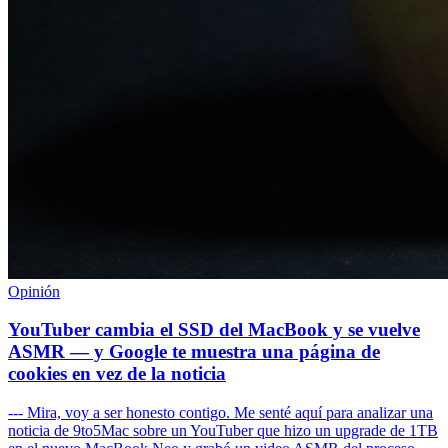
Opinión
YouTuber cambia el SSD del MacBook y se vuelve
ASMR — y Google te muestra una página de
cookies en vez de la noticia
--- Mira, voy a ser honesto contigo. Me senté aquí para analizar una
noticia de 9to5Mac sobre un YouTuber que hizo un upgrade de 1TB