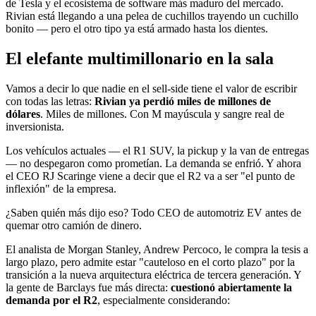
de Tesla y el ecosistema de software más maduro del mercado.
Rivian está llegando a una pelea de cuchillos trayendo un cuchillo
bonito — pero el otro tipo ya está armado hasta los dientes.
El elefante multimillonario en la sala
Vamos a decir lo que nadie en el sell-side tiene el valor de escribir
con todas las letras:
Rivian ya perdió miles de millones de
dólares
. Miles de millones. Con M mayúscula y sangre real de
inversionista.
Los vehículos actuales — el R1 SUV, la pickup y la van de entregas
— no despegaron como prometían. La demanda se enfrió. Y ahora
el CEO RJ Scaringe viene a decir que el R2 va a ser "el punto de
inflexión" de la empresa.
¿Saben quién más dijo eso? Todo CEO de automotriz EV antes de
quemar otro camión de dinero.
El analista de Morgan Stanley, Andrew Percoco, le compra la tesis a
largo plazo, pero admite estar "cauteloso en el corto plazo" por la
transición a la nueva arquitectura eléctrica de tercera generación. Y
la gente de Barclays fue más directa:
cuestionó abiertamente la
demanda por el R2
, especialmente considerando: