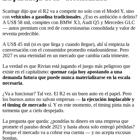
Scaringe dijo que el R2 va a competir no solo con el Model Y, sino
con
vehículos a gasolina tradicionales
. ¿Eso es ambición o delirio?
A US$ 58 mil, compites con BMW X3, Audi Q5 y Mercedes GLC
— autos premium con red de concesionarias consolidada y valor de
reventa predecible.
A US$ 45 mil (si es que llega y cuando llegue), ahí sí empieza la
conversación con el consumidor promedio estadounidense. Pero
2027 es una eternidad en un mercado que cambia cada trimestre.
La verdad es que Rivian está jugando el juego más peligroso que
existe en el capitalismo:
quemar caja hoy apostando a una
demanda futura que puede nunca materializarse en la escala
necesaria
.
¿Va a funcionar? Tal vez. El R2 es un buen auto en el papel. Pero
los buenos autos no salvan empresas —
la ejecución implacable y
el timing de mercado
sí. Y en este momento, el timing pinta más a
tormenta que a cielo despejado.
La pregunta que queda: ¿pondrías tu dinero en una empresa que
promete el paraíso desde 2021 y hasta ahora solo entregó pérdidas?
Porque el mercado va a cobrar esa cuenta — y no acepta excusas
bonitas.