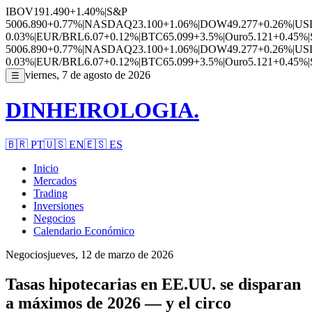
IBOV
191.490
+1.40%
|
S&P
500
6.890
+0.77%
|
NASDAQ
23.100
+1.06%
|
DOW
49.277
+0.26%
|
US
0.03%
|
EUR/BRL
6.07
+0.12%
|
BTC
65.099
+3.5%
|
Ouro
5.121
+0.45%
|
500
6.890
+0.77%
|
NASDAQ
23.100
+1.06%
|
DOW
49.277
+0.26%
|
US
0.03%
|
EUR/BRL
6.07
+0.12%
|
BTC
65.099
+3.5%
|
Ouro
5.121
+0.45%
|
viernes, 7 de agosto de 2026
☰
DINHEIROLOGIA.
🇧🇷
PT
🇺🇸
EN
🇪🇸
ES
Inicio
Mercados
Trading
Inversiones
Negocios
Calendario Económico
Negocios
jueves, 12 de marzo de 2026
Tasas hipotecarias en EE.UU. se disparan
a máximos de 2026 — y el circo