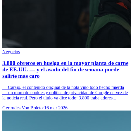
Negocios
3.800 obreros en huelga en la mayor planta de carne
de EE.UU. — y el asado del fin de semana puede
salirte más caro
--- Carajo, el contenido original de la nota vino todo hecho mierda
— un muro de cookies y política de privacidad de Google en vez de
la noticia real. Pero el título ya dice todo: 3.800 trabajadores...
Gertrudes Von Boleto
·
16 mar 2026