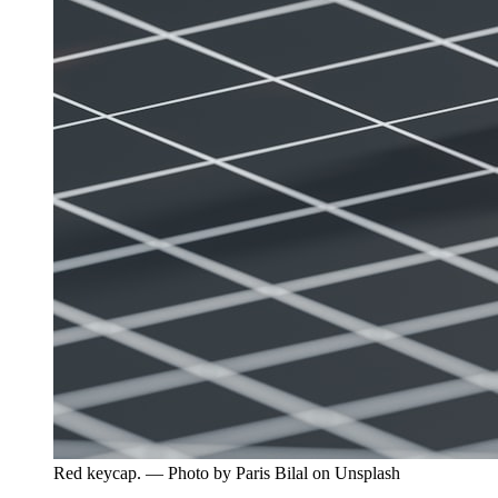
Red keycap. — Photo by Paris Bilal on Unsplash