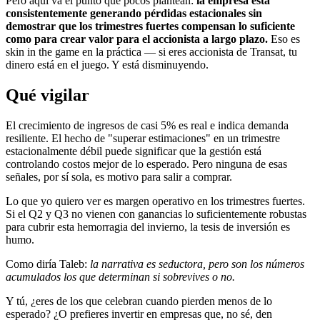
Pero aquí va el punto que pocos plantean:
la empresa está
consistentemente generando pérdidas estacionales sin
demostrar que los trimestres fuertes compensan lo suficiente
como para crear valor para el accionista a largo plazo.
Eso es
skin in the game en la práctica — si eres accionista de Transat, tu
dinero está en el juego. Y está disminuyendo.
Qué vigilar
El crecimiento de ingresos de casi 5% es real e indica demanda
resiliente. El hecho de "superar estimaciones" en un trimestre
estacionalmente débil puede significar que la gestión está
controlando costos mejor de lo esperado. Pero ninguna de esas
señales, por sí sola, es motivo para salir a comprar.
Lo que yo quiero ver es margen operativo en los trimestres fuertes.
Si el Q2 y Q3 no vienen con ganancias lo suficientemente robustas
para cubrir esta hemorragia del invierno, la tesis de inversión es
humo.
Como diría Taleb:
la narrativa es seductora, pero son los números
acumulados los que determinan si sobrevives o no.
Y tú, ¿eres de los que celebran cuando pierden menos de lo
esperado? ¿O prefieres invertir en empresas que, no sé, den