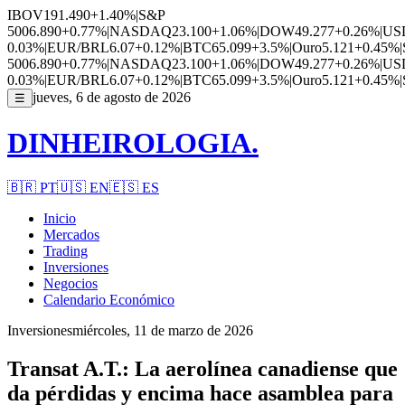
IBOV
191.490
+1.40%
|
S&P
500
6.890
+0.77%
|
NASDAQ
23.100
+1.06%
|
DOW
49.277
+0.26%
|
US
0.03%
|
EUR/BRL
6.07
+0.12%
|
BTC
65.099
+3.5%
|
Ouro
5.121
+0.45%
|
500
6.890
+0.77%
|
NASDAQ
23.100
+1.06%
|
DOW
49.277
+0.26%
|
US
0.03%
|
EUR/BRL
6.07
+0.12%
|
BTC
65.099
+3.5%
|
Ouro
5.121
+0.45%
|
jueves, 6 de agosto de 2026
☰
DINHEIROLOGIA.
🇧🇷
PT
🇺🇸
EN
🇪🇸
ES
Inicio
Mercados
Trading
Inversiones
Negocios
Calendario Económico
Inversiones
miércoles, 11 de marzo de 2026
Transat A.T.: La aerolínea canadiense que
da pérdidas y encima hace asamblea para