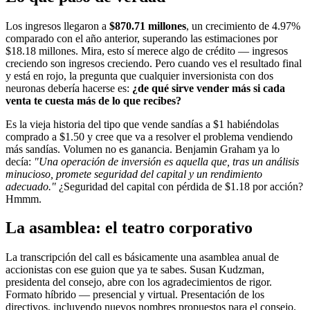
Los ingresos llegaron a
$870.71 millones
, un crecimiento de 4.97%
comparado con el año anterior, superando las estimaciones por
$18.18 millones. Mira, esto sí merece algo de crédito — ingresos
creciendo son ingresos creciendo. Pero cuando ves el resultado final
y está en rojo, la pregunta que cualquier inversionista con dos
neuronas debería hacerse es:
¿de qué sirve vender más si cada
venta te cuesta más de lo que recibes?
Es la vieja historia del tipo que vende sandías a $1 habiéndolas
comprado a $1.50 y cree que va a resolver el problema vendiendo
más sandías. Volumen no es ganancia. Benjamin Graham ya lo
decía:
"Una operación de inversión es aquella que, tras un análisis
minucioso, promete seguridad del capital y un rendimiento
adecuado."
¿Seguridad del capital con pérdida de $1.18 por acción?
Hmmm.
La asamblea: el teatro corporativo
La transcripción del call es básicamente una asamblea anual de
accionistas con ese guion que ya te sabes. Susan Kudzman,
presidenta del consejo, abre con los agradecimientos de rigor.
Formato híbrido — presencial y virtual. Presentación de los
directivos, incluyendo nuevos nombres propuestos para el consejo.