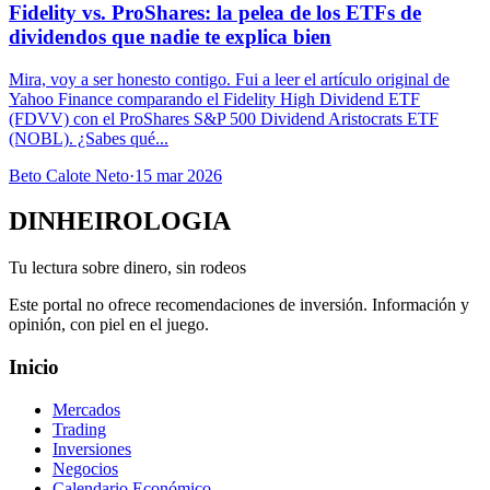
Fidelity vs. ProShares: la pelea de los ETFs de
dividendos que nadie te explica bien
Mira, voy a ser honesto contigo. Fui a leer el artículo original de
Yahoo Finance comparando el Fidelity High Dividend ETF
(FDVV) con el ProShares S&P 500 Dividend Aristocrats ETF
(NOBL). ¿Sabes qué...
Beto Calote Neto
·
15 mar 2026
DINHEIROLOGIA
Tu lectura sobre dinero, sin rodeos
Este portal no ofrece recomendaciones de inversión. Información y
opinión, con piel en el juego.
Inicio
Mercados
Trading
Inversiones
Negocios
Calendario Económico