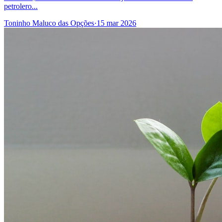
petrolero...
Toninho Maluco das Opções
·
15 mar 2026