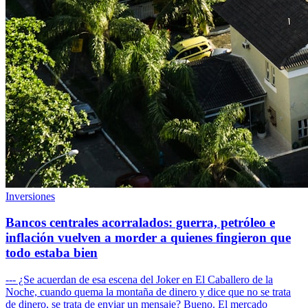
Inversiones
Bancos centrales acorralados: guerra, petróleo e
inflación vuelven a morder a quienes fingieron que
todo estaba bien
--- ¿Se acuerdan de esa escena del Joker en El Caballero de la
Noche, cuando quema la montaña de dinero y dice que no se trata
de dinero, se trata de enviar un mensaje? Bueno. El mercado