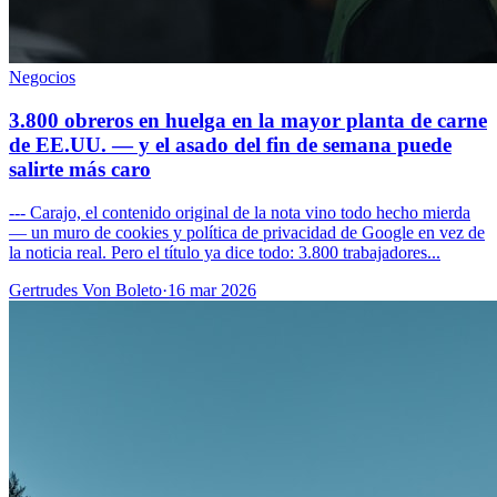
Negocios
3.800 obreros en huelga en la mayor planta de carne
de EE.UU. — y el asado del fin de semana puede
salirte más caro
--- Carajo, el contenido original de la nota vino todo hecho mierda
— un muro de cookies y política de privacidad de Google en vez de
la noticia real. Pero el título ya dice todo: 3.800 trabajadores...
Gertrudes Von Boleto
·
16 mar 2026