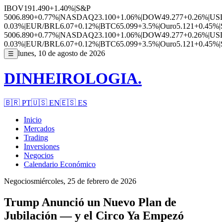
IBOV
191.490
+1.40%
|
S&P
500
6.890
+0.77%
|
NASDAQ
23.100
+1.06%
|
DOW
49.277
+0.26%
|
US
0.03%
|
EUR/BRL
6.07
+0.12%
|
BTC
65.099
+3.5%
|
Ouro
5.121
+0.45%
|
500
6.890
+0.77%
|
NASDAQ
23.100
+1.06%
|
DOW
49.277
+0.26%
|
US
0.03%
|
EUR/BRL
6.07
+0.12%
|
BTC
65.099
+3.5%
|
Ouro
5.121
+0.45%
|
lunes, 10 de agosto de 2026
☰
DINHEIROLOGIA.
🇧🇷
PT
🇺🇸
EN
🇪🇸
ES
Inicio
Mercados
Trading
Inversiones
Negocios
Calendario Económico
Negocios
miércoles, 25 de febrero de 2026
Trump Anunció un Nuevo Plan de
Jubilación — y el Circo Ya Empezó