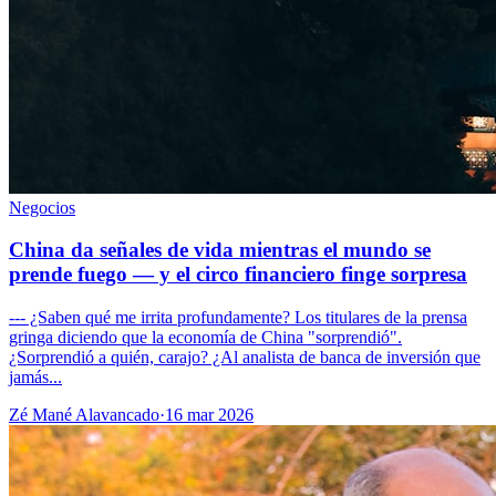
Negocios
China da señales de vida mientras el mundo se
prende fuego — y el circo financiero finge sorpresa
--- ¿Saben qué me irrita profundamente? Los titulares de la prensa
gringa diciendo que la economía de China "sorprendió".
¿Sorprendió a quién, carajo? ¿Al analista de banca de inversión que
jamás...
Zé Mané Alavancado
·
16 mar 2026