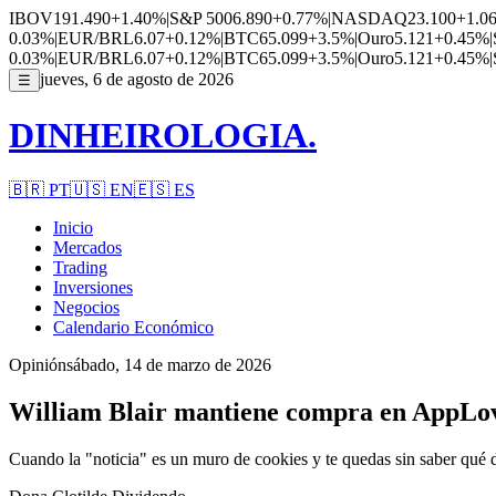
IBOV
191.490
+1.40%
|
S&P 500
6.890
+0.77%
|
NASDAQ
23.100
+1.0
0.03%
|
EUR/BRL
6.07
+0.12%
|
BTC
65.099
+3.5%
|
Ouro
5.121
+0.45%
|
0.03%
|
EUR/BRL
6.07
+0.12%
|
BTC
65.099
+3.5%
|
Ouro
5.121
+0.45%
|
jueves, 6 de agosto de 2026
☰
DINHEIROLOGIA.
🇧🇷
PT
🇺🇸
EN
🇪🇸
ES
Inicio
Mercados
Trading
Inversiones
Negocios
Calendario Económico
Opinión
sábado, 14 de marzo de 2026
William Blair mantiene compra en AppLovi
Cuando la "noticia" es un muro de cookies y te quedas sin saber qué 