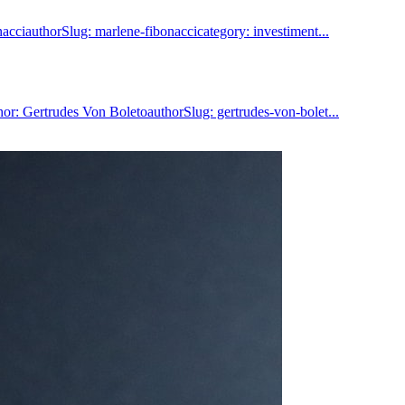
acciauthorSlug: marlene-fibonaccicategory: investiment...
hor: Gertrudes Von BoletoauthorSlug: gertrudes-von-bolet...