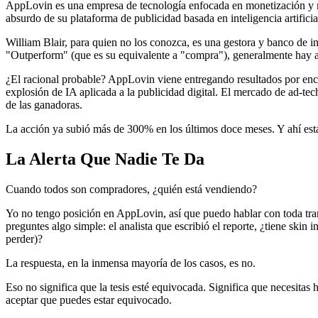
AppLovin es una empresa de tecnología enfocada en monetización y mark
absurdo de su plataforma de publicidad basada en inteligencia artifi
William Blair, para quien no los conozca, es una gestora y banco de 
"Outperform" (que es su equivalente a "compra"), generalmente hay aná
¿El racional probable? AppLovin viene entregando resultados por enc
explosión de IA aplicada a la publicidad digital. El mercado de ad-t
de las ganadoras.
La acción ya subió más de 300% en los últimos doce meses. Y ahí está
La Alerta Que Nadie Te Da
Cuando todos son compradores, ¿quién está vendiendo?
Yo no tengo posición en AppLovin, así que puedo hablar con toda tra
preguntes algo simple: el analista que escribió el reporte, ¿tiene sk
perder)?
La respuesta, en la inmensa mayoría de los casos, es no.
Eso no significa que la tesis esté equivocada. Significa que necesitas 
aceptar que puedes estar equivocado.