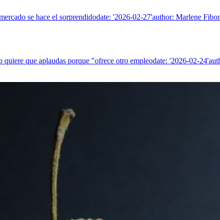
l mercado se hace el sorprendidodate: '2026-02-27'author: Marlene Fibon
ro quiere que aplaudas porque "ofrece otro empleodate: '2026-02-24'aut