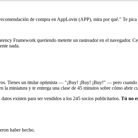
e recomendación de compra en AppLovin (APP), mira por qué." Te pica 
parency Framework queriendo meterte un rastreador en el navegador. C
ente nada.
eros. Tienes un titular optimista — "¡Buy! ¡Buy! ¡Buy!" — pero cuando v
en la miniatura y te entrega una clase de 45 minutos sobre cómo abrir c
os datos existen para ser vendidos a los 245 socios publicitarios.
Tú no er
ieron haber hecho.