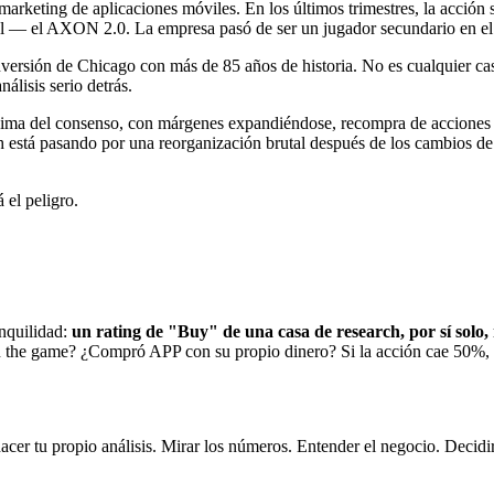
eting de aplicaciones móviles. En los últimos trimestres, la acción se
cial — el AXON 2.0. La empresa pasó de ser un jugador secundario en e
inversión de Chicago con más de 85 años de historia. No es cualquier c
lisis serio detrás.
ima del consenso, con márgenes expandiéndose, recompra de acciones a
ech está pasando por una reorganización brutal después de los cambios
 el peligro.
nquilidad:
un rating de "Buy" de una casa de research, por sí solo, 
in in the game? ¿Compró APP con su propio dinero? Si la acción cae 50%
hacer tu propio análisis. Mirar los números. Entender el negocio. Decidir