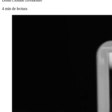
Dona Clotilde Dividendo
4
min
de lectura