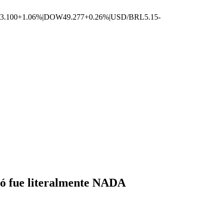
3.100
+1.06%
|
DOW
49.277
+0.26%
|
USD/BRL
5.15
-
gó fue literalmente NADA