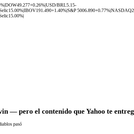
6%
|
DOW
49.277
+0.26%
|
USD/BRL
5.15
-
Selic
15.00%
|
IBOV
191.490
+1.40%
|
S&P 500
6.890
+0.77%
|
NASDAQ
2
Selic
15.00%
|
n — pero el contenido que Yahoo te entre
diablos pasó