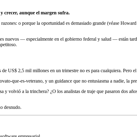
y crecer, aunque el margen sufra.
razones: o porque la oportunidad es demasiado grande (véase Howard S
entes nuevos — especialmente en el gobierno federal y salud — están ta
petitoso.
de US$ 2,5 mil millones en un trimestre no es para cualquiera. Pero e
ovato-que-es-veterano, y un guidance que no entusiasma a nadie, la pr
 y volvió a la trinchera? ¿O los analistas de traje que pasaron dos años
do desnudo.
o
software empresarial