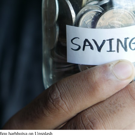
wfiqu barbhuiya on Unsplash