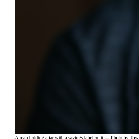
A man holding a jar with a savings label on it — Photo by To