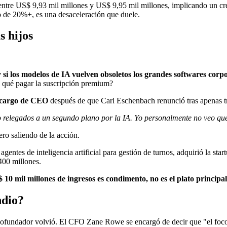
n entre US$ 9,93 mil millones y US$ 9,95 mil millones, implicando un 
 de 20%+, es una desaceleración que duele.
s hijos
 si los modelos de IA vuelven obsoletos los grandes softwares corp
a qué pagar la suscripción premium?
 cargo de CEO
después de que Carl Eschenbach renunció tras apenas tre
elegados a un segundo plano por la IA. Yo personalmente no veo que
ro saliendo de la acción.
gentes de inteligencia artificial para gestión de turnos, adquirió la sta
400 millones.
0 mil millones de ingresos es condimento, no es el plato principal
ndio?
l cofundador volvió. El CFO Zane Rowe se encargó de decir que "el foc