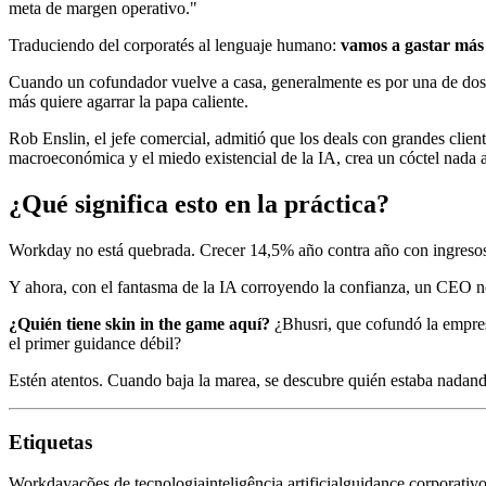
meta de margen operativo."
Traduciendo del corporatés al lenguaje humano:
vamos a gastar más 
Cuando un cofundador vuelve a casa, generalmente es por una de dos 
más quiere agarrar la papa caliente.
Rob Enslin, el jefe comercial, admitió que los deals con grandes cli
macroeconómica y el miedo existencial de la IA, crea un cóctel nada a
¿Qué significa esto en la práctica?
Workday no está quebrada. Crecer 14,5% año contra año con ingresos 
Y ahora, con el fantasma de la IA corroyendo la confianza, un CEO n
¿Quién tiene skin in the game aquí?
¿Bhusri, que cofundó la empresa
el primer guidance débil?
Estén atentos. Cuando baja la marea, se descubre quién estaba nadan
Etiquetas
Workday
ações de tecnologia
inteligência artificial
guidance corporativ