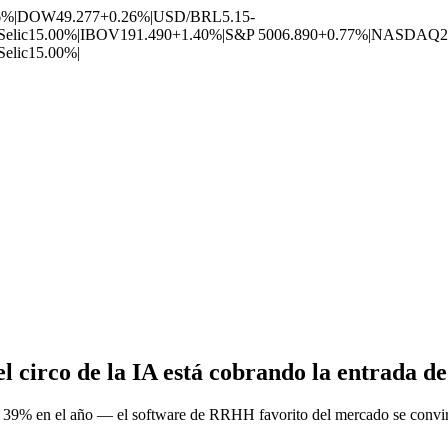
6%
|
DOW
49.277
+0.26%
|
USD/BRL
5.15
-
Selic
15.00%
|
IBOV
191.490
+1.40%
|
S&P 500
6.890
+0.77%
|
NASDAQ
2
Selic
15.00%
|
 circo de la IA está cobrando la entrada de
39% en el año — el software de RRHH favorito del mercado se convirtió