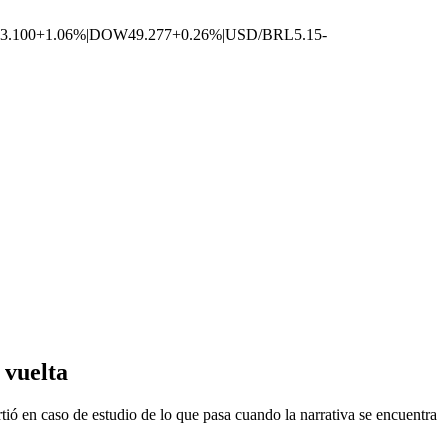
3.100
+1.06%
|
DOW
49.277
+0.26%
|
USD/BRL
5.15
-
 vuelta
 en caso de estudio de lo que pasa cuando la narrativa se encuentra