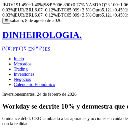
IBOV
191.490
+1.40%
|
S&P 500
6.890
+0.77%
|
NASDAQ
23.100
+1.0
0.03%
|
EUR/BRL
6.07
+0.12%
|
BTC
65.099
+3.5%
|
Ouro
5.121
+0.45%
|
0.03%
|
EUR/BRL
6.07
+0.12%
|
BTC
65.099
+3.5%
|
Ouro
5.121
+0.45%
|
sábado, 8 de agosto de 2026
☰
DINHEIROLOGIA.
🇧🇷
PT
🇺🇸
EN
🇪🇸
ES
Inicio
Mercados
Trading
Inversiones
Negocios
Calendario Económico
Inversiones
martes, 24 de febrero de 2026
Workday se derrite 10% y demuestra que el
Guidance débil, CEO cambiado a las apuradas y acciones en caída de 
con la realidad