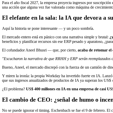
Para el año fiscal 2027, la empresa proyecta ingresos por suscripció
una acción que alguna vez fue valorada como máquina de crecimiento
El elefante en la sala: la IA que devora a su
Aquí la historia se pone interesante — y un poco sombría.
El mercado entero está en pánico con una narrativa simple y brutal:
¿y
beneficios y planificar recursos sin ese ERP pesado y aparatoso, ¿par
El cofundador Aneel Bhusri — que, por cierto,
acaba de retomar el
"Escucharon la narrativa de que RRHH y ERP serán reemplazados o r
Bueno, Aneel, el mercado discrepó con la fuerza de un camión de dine
Y miren la ironía: la propia Workday ha invertido fuerte en IA. Lanzó a
que sus ingresos anualizados de productos de IA ya superan los US$ 
¿El problema?
US$ 400 millones en IA en una empresa de casi US$ 1
El cambio de CEO: ¿señal de humo o ince
No se puede ignorar el timing. Eschenbach se fue el 9 de febrero. E