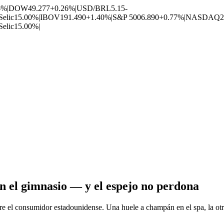
6%
|
DOW
49.277
+0.26%
|
USD/BRL
5.15
-
Selic
15.00%
|
IBOV
191.490
+1.40%
|
S&P 500
6.890
+0.77%
|
NASDAQ
2
Selic
15.00%
|
n el gimnasio — y el espejo no perdona
re el consumidor estadounidense. Una huele a champán en el spa, la otra 