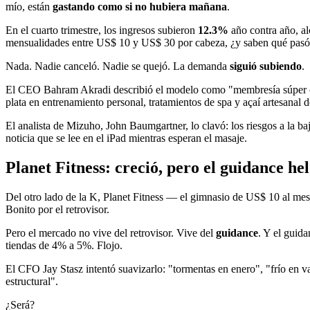
mío, están
gastando como si no hubiera mañana
.
En el cuarto trimestre, los ingresos subieron
12.3%
año contra año, a
mensualidades entre US$ 10 y US$ 30 por cabeza, ¿y saben qué pas
Nada. Nadie canceló. Nadie se quejó. La demanda
siguió subiendo
.
El CEO Bahram Akradi describió el modelo como "membresía súper co
plata en entrenamiento personal, tratamientos de spa y açaí artesanal
El analista de Mizuho, John Baumgartner, lo clavó: los riesgos a la ba
noticia que se lee en el iPad mientras esperan el masaje.
Planet Fitness: creció, pero el guidance hel
Del otro lado de la K, Planet Fitness — el gimnasio de US$ 10 al mes
Bonito por el retrovisor.
Pero el mercado no vive del retrovisor. Vive del
guidance
. Y el guida
tiendas de 4% a 5%. Flojo.
El CFO Jay Stasz intentó suavizarlo: "tormentas en enero", "frío en v
estructural".
¿Será?