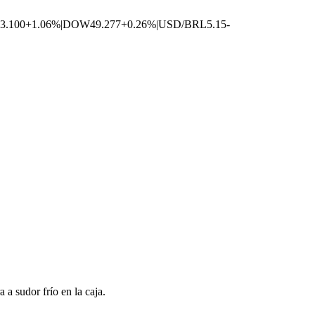
3.100
+1.06%
|
DOW
49.277
+0.26%
|
USD/BRL
5.15
-
a sudor frío en la caja.