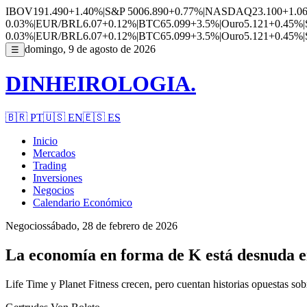
IBOV
191.490
+1.40%
|
S&P 500
6.890
+0.77%
|
NASDAQ
23.100
+1.0
0.03%
|
EUR/BRL
6.07
+0.12%
|
BTC
65.099
+3.5%
|
Ouro
5.121
+0.45%
|
0.03%
|
EUR/BRL
6.07
+0.12%
|
BTC
65.099
+3.5%
|
Ouro
5.121
+0.45%
|
domingo, 9 de agosto de 2026
☰
DINHEIROLOGIA.
🇧🇷
PT
🇺🇸
EN
🇪🇸
ES
Inicio
Mercados
Trading
Inversiones
Negocios
Calendario Económico
Negocios
sábado, 28 de febrero de 2026
La economía en forma de K está desnuda e
Life Time y Planet Fitness crecen, pero cuentan historias opuestas sob