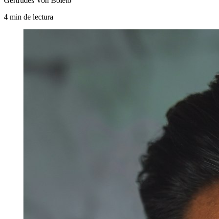
Gertrudes Von Boleto
4
min
de lectura