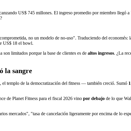
lcanzando US$ 745 millones. El ingreso promedio por miembro llegó a
ó?
mprometida, no un modelo de no-uso". Traduciendo del economés: la 
 de US$ 18 el bowl.
ja son limitados porque la base de clientes es de
altos ingresos
. ¿La rec
ó la sangre
, el templo de la democratización del fitness — también creció. Sumó
1
nce de Planet Fitness para el fiscal 2026 vino
por debajo
de lo que Wal
arios mercados", "tasa de cancelación ligeramente por encima de lo esp