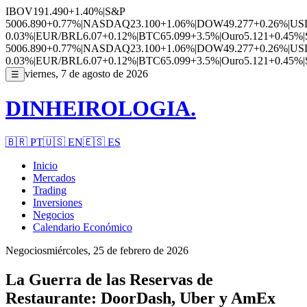
IBOV
191.490
+1.40%
|
S&P
500
6.890
+0.77%
|
NASDAQ
23.100
+1.06%
|
DOW
49.277
+0.26%
|
US
0.03%
|
EUR/BRL
6.07
+0.12%
|
BTC
65.099
+3.5%
|
Ouro
5.121
+0.45%
|
500
6.890
+0.77%
|
NASDAQ
23.100
+1.06%
|
DOW
49.277
+0.26%
|
US
0.03%
|
EUR/BRL
6.07
+0.12%
|
BTC
65.099
+3.5%
|
Ouro
5.121
+0.45%
|
viernes, 7 de agosto de 2026
☰
DINHEIROLOGIA.
🇧🇷
PT
🇺🇸
EN
🇪🇸
ES
Inicio
Mercados
Trading
Inversiones
Negocios
Calendario Económico
Negocios
miércoles, 25 de febrero de 2026
La Guerra de las Reservas de
Restaurante: DoorDash, Uber y AmEx