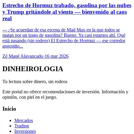
Estrecho de Hormuz trabado, gasolina por las nubes
y Trump gritándole al viento — bienvenido al caos
real
--- ¿Se acuerdan de esa escena de Mad Max en la que todos se
matan por un trago de gasolina? Bueno. Ya casi estamos ahí. Qué
está pasando (sin rodeos) El Estrecho de Hormuz — ese corredor
angostito...
Zé Mané Alavancado
·
16 mar 2026
DINHEIROLOGIA
Tu lectura sobre dinero, sin rodeos
Este portal no ofrece recomendaciones de inversión. Información y
opinión, con piel en el juego.
Inicio
Mercados
Trading
Inversiones