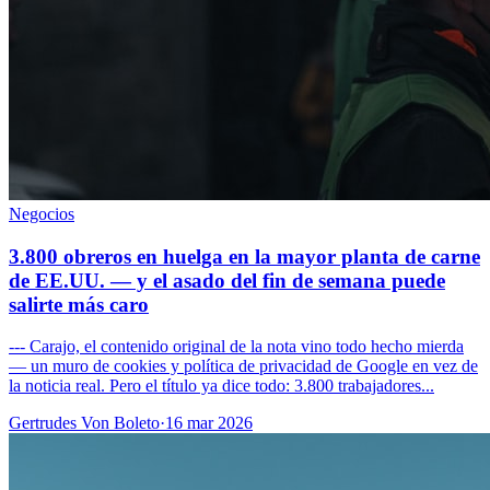
Negocios
3.800 obreros en huelga en la mayor planta de carne
de EE.UU. — y el asado del fin de semana puede
salirte más caro
--- Carajo, el contenido original de la nota vino todo hecho mierda
— un muro de cookies y política de privacidad de Google en vez de
la noticia real. Pero el título ya dice todo: 3.800 trabajadores...
Gertrudes Von Boleto
·
16 mar 2026