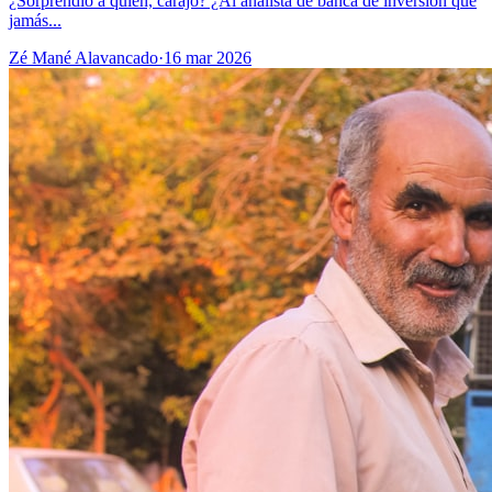
¿Sorprendió a quién, carajo? ¿Al analista de banca de inversión que
jamás...
Zé Mané Alavancado
·
16 mar 2026