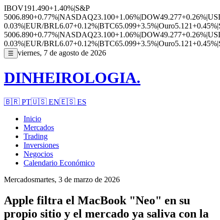
IBOV
191.490
+1.40%
|
S&P
500
6.890
+0.77%
|
NASDAQ
23.100
+1.06%
|
DOW
49.277
+0.26%
|
US
0.03%
|
EUR/BRL
6.07
+0.12%
|
BTC
65.099
+3.5%
|
Ouro
5.121
+0.45%
|
500
6.890
+0.77%
|
NASDAQ
23.100
+1.06%
|
DOW
49.277
+0.26%
|
US
0.03%
|
EUR/BRL
6.07
+0.12%
|
BTC
65.099
+3.5%
|
Ouro
5.121
+0.45%
|
viernes, 7 de agosto de 2026
☰
DINHEIROLOGIA.
🇧🇷
PT
🇺🇸
EN
🇪🇸
ES
Inicio
Mercados
Trading
Inversiones
Negocios
Calendario Económico
Mercados
martes, 3 de marzo de 2026
Apple filtra el MacBook "Neo" en su
propio sitio y el mercado ya saliva con la