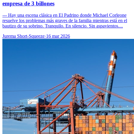
empresa de 3 billones
--- Hay una escena clásica en El Padrino donde Michael Corleone
resuelve los problemas más graves de la familia mientras está en el
bautizo de su sobrino. Tranquilo. En silencio. Sin aspavientos....
Jurema Short-Squeeze
·
16 mar 2026