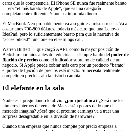
caros que la competencia. El iPhone SE nunca fue realmente barato
— era "el más barato de Apple", que es una categoría
completamente diferente. Y aun así imprimía dinero.
El MacBook Neo probablemente va a seguir esa misma receta. Va a
costar unos 700-800 dólares, todavía más caro que una Lenovo
IdeaPad, pero lo suficientemente barato para que la narrativa de
"accesibilidad" funcione en el earnings call.
Warren Buffett — que cargó AAPL como la mayor posición de
Berkshire por años antes de reducirla — siempre habló del
poder de
fijación de precios
como el indicador supremo de calidad de un
negocio. Si Apple puede cobrar más caro por un producto "barato",
el poder de fijación de precios está intacto. Si necesita realmente
competir en precio... ahí la historia cambia.
El elefante en la sala
Nadie está preguntando lo obvio:
¿por qué ahora?
¿Será que los
números internos de venta de Macs están peores de lo que el
mercado imagina? ¿Será que el próximo earnings va a traer una
sorpresa desagradable en la división de hardware?
Cuando una empresa que nunca compite por precio empieza a