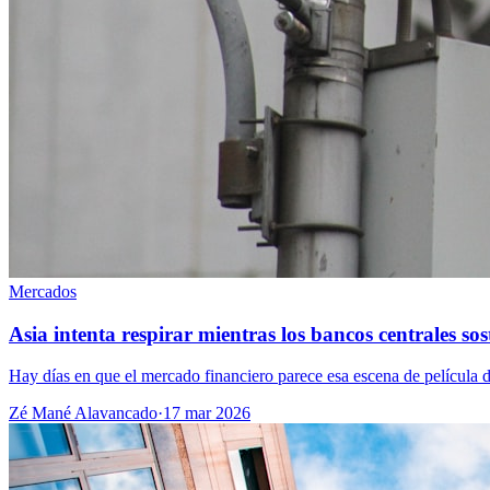
Mercados
Asia intenta respirar mientras los bancos centrales sos
Hay días en que el mercado financiero parece esa escena de película d
Zé Mané Alavancado
·
17 mar 2026