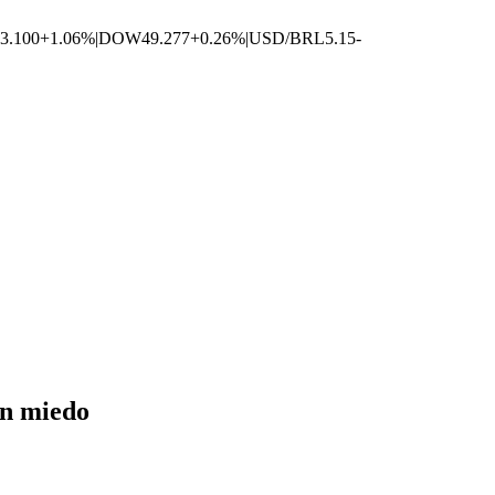
3.100
+1.06%
|
DOW
49.277
+0.26%
|
USD/BRL
5.15
-
on miedo