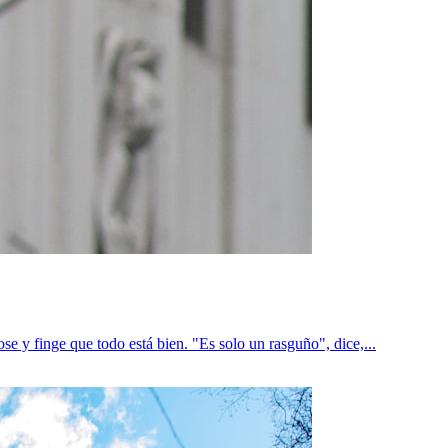
e y finge que todo está bien. "Es solo un rasguño", dice,...