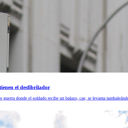
tienen el desfibrilador
e guerra donde el soldado recibe un balazo, cae, se levanta tambaleándos