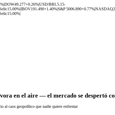
6%
|
DOW
49.277
+0.26%
|
USD/BRL
5.15
-
Selic
15.00%
|
IBOV
191.490
+1.40%
|
S&P 500
6.890
+0.77%
|
NASDAQ
2
Selic
15.00%
|
ólvora en el aire — el mercado se despertó c
io al caos geopolítico que nadie quiere enfrentar