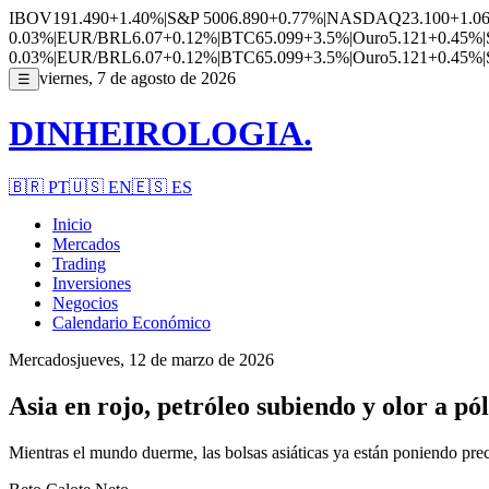
IBOV
191.490
+1.40%
|
S&P 500
6.890
+0.77%
|
NASDAQ
23.100
+1.0
0.03%
|
EUR/BRL
6.07
+0.12%
|
BTC
65.099
+3.5%
|
Ouro
5.121
+0.45%
|
0.03%
|
EUR/BRL
6.07
+0.12%
|
BTC
65.099
+3.5%
|
Ouro
5.121
+0.45%
|
viernes, 7 de agosto de 2026
☰
DINHEIROLOGIA.
🇧🇷
PT
🇺🇸
EN
🇪🇸
ES
Inicio
Mercados
Trading
Inversiones
Negocios
Calendario Económico
Mercados
jueves, 12 de marzo de 2026
Asia en rojo, petróleo subiendo y olor a p
Mientras el mundo duerme, las bolsas asiáticas ya están poniendo prec