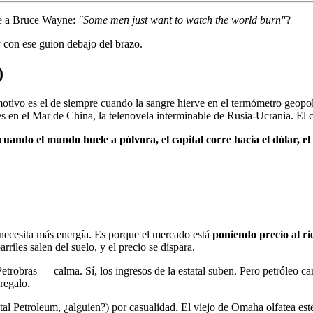
ce a Bruce Wayne:
"Some men just want to watch the world burn"
?
 con ese guion debajo del brazo.
)
l motivo es el de siempre cuando la sangre hierve en el termómetro geopol
es en el Mar de China, la telenovela interminable de Rusia-Ucrania. El 
cuando el mundo huele a pólvora, el capital corre hacia el dólar, e
necesita más energía. Es porque el mercado está
poniendo precio al ri
rriles salen del suelo, y el precio se dispara.
etrobras — calma. Sí, los ingresos de la estatal suben. Pero petróleo c
regalo.
l Petroleum, ¿alguien?) por casualidad. El viejo de Omaha olfatea este 