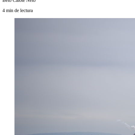
Beto Calote Neto
4
min
de lectura