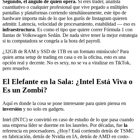
Segundo, el ángulo de quien opera.
Si eres trader, analista
cuantitativo o cualquier profesional que vive pegado a múltiples
pantallas y plataformas corriendo simultáneamente, este tipo de
hardware importa más de lo que los gurús de Instagram quieren
admitir. Latencia, velocidad de procesamiento, estabilidad — eso es
infraestructura
. Es como el tipo que quiere correr Fórmula 1 con
llantas de Volkswagen Sedán. De nada sirve tener la mejor estrategia
si tu computadora se congela a la hora del payroll.
¿32GB de RAM y SSD de 1TB en un formato minúsculo? Para
quien arma setup de trading en casa o en la oficina, esto es una
opción real y decente. No es sexy, no se va a viralizar en TikTok,
pero resuelve.
El Elefante en la Sala: ¿Intel Está Viva o
Es un Zombi?
Aquí es donde la cosa se pone interesante para quien piensa en
inversión
y no solo en gadgets.
Intel (INTC) se convirtió en caso de estudio de lo que pasa cuando
una empresa líder se duerme en los laureles. Por décadas, fue
la
referencia en procesadores. ¿Hoy? Está corriendo detrás de TSMC
en fabricación, detrás de Nvidia en IA, detrás de AMD en costo-