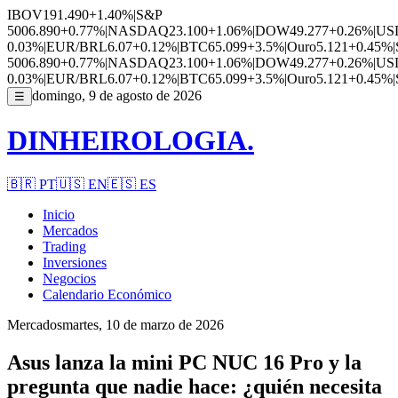
IBOV
191.490
+1.40%
|
S&P
500
6.890
+0.77%
|
NASDAQ
23.100
+1.06%
|
DOW
49.277
+0.26%
|
US
0.03%
|
EUR/BRL
6.07
+0.12%
|
BTC
65.099
+3.5%
|
Ouro
5.121
+0.45%
|
500
6.890
+0.77%
|
NASDAQ
23.100
+1.06%
|
DOW
49.277
+0.26%
|
US
0.03%
|
EUR/BRL
6.07
+0.12%
|
BTC
65.099
+3.5%
|
Ouro
5.121
+0.45%
|
domingo, 9 de agosto de 2026
☰
DINHEIROLOGIA.
🇧🇷
PT
🇺🇸
EN
🇪🇸
ES
Inicio
Mercados
Trading
Inversiones
Negocios
Calendario Económico
Mercados
martes, 10 de marzo de 2026
Asus lanza la mini PC NUC 16 Pro y la
pregunta que nadie hace: ¿quién necesita