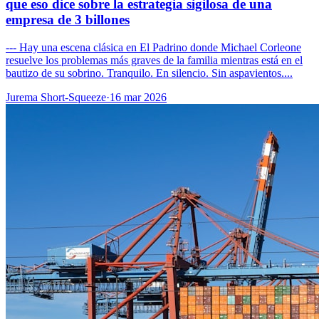
que eso dice sobre la estrategia sigilosa de una
empresa de 3 billones
--- Hay una escena clásica en El Padrino donde Michael Corleone
resuelve los problemas más graves de la familia mientras está en el
bautizo de su sobrino. Tranquilo. En silencio. Sin aspavientos....
Jurema Short-Squeeze
·
16 mar 2026