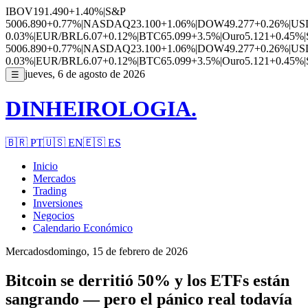
IBOV
191.490
+1.40%
|
S&P
500
6.890
+0.77%
|
NASDAQ
23.100
+1.06%
|
DOW
49.277
+0.26%
|
US
0.03%
|
EUR/BRL
6.07
+0.12%
|
BTC
65.099
+3.5%
|
Ouro
5.121
+0.45%
|
500
6.890
+0.77%
|
NASDAQ
23.100
+1.06%
|
DOW
49.277
+0.26%
|
US
0.03%
|
EUR/BRL
6.07
+0.12%
|
BTC
65.099
+3.5%
|
Ouro
5.121
+0.45%
|
jueves, 6 de agosto de 2026
☰
DINHEIROLOGIA.
🇧🇷
PT
🇺🇸
EN
🇪🇸
ES
Inicio
Mercados
Trading
Inversiones
Negocios
Calendario Económico
Mercados
domingo, 15 de febrero de 2026
Bitcoin se derritió 50% y los ETFs están
sangrando — pero el pánico real todavía