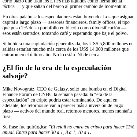
corto plazo que usan los ETFs más líquidos como herramienta
táctica — y que saltan del barco al primer cambio de momentum.
En otras palabras: los especuladores están huyendo. Los que asignan
capital a largo plazo — asesores financieros, family offices, el tipo
que puso 2% de su portafolio en bitcoin como diversificación —
esos están sentados, tomando café y esperando que baje el polvo.
Si hubiera una capitulación generalizada, los US$ 5,800 millones en
salidas estarían mucho más cerca de los US$ 14,000 millones que
entraron en el último año. No lo están. Ni de cerca.
¿El fin de la era de la especulación
salvaje?
Mike Novogratz, CEO de Galaxy, soltó una bomba en el Digital
Finance Forum de CNBC la semana pasada: la "era de la
especulación" en cripto podría estar terminando. De aquí en
adelante, los retornos se van a parecer más a inversión de largo
plazo — activos del mundo real, retornos menores, menos montaña
rusa.
Su frase fue quirúrgica:
"El retail no entra en cripto para hacer 11%
anual. Entra para hacer 30 a 1, 8 a 1, 10 a 1."