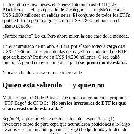
En los últimos tres meses, el iShares Bitcoin Trust (IBIT), de
BlackRock — el peso pesado de la categoría — registró cerca de
US$ 2,800 millones en salidas netas. El conjunto de todos los ETFs
spot de bitcoin perdió algo así como US$ 5,800 millones en el
mismo período.
¿Parece mucho? Lo es. Pero ahora miren la otra cara de la moneda.
En el acumulado de un año, el IBIT por sí solo todavía carga casi
US$ 21,000 millones en entradas netas. ¿El mercado total de ETFs
spot de bitcoin? Positivo en US$ 14,200 millones. O sea: salió
dinero, sí, pero la mayor parte de la plata
se quedó donde estaba
.
Y acá es donde la cosa se pone interesante.
Quién está saliendo — y quién no
Matt Hougan, CIO de Bitwise, fue directo al grano en el programa
"ETF Edge" de CNBC:
"No son los inversores de ETF los que
están arrastrando esta caída."
Según él, la presión viene de dos lados bien específicos: (1)
inversores cripto de pura cepa que acumularon posiciones a lo largo
de años y están tomando ganancias, y (2) hedge funds y traders de