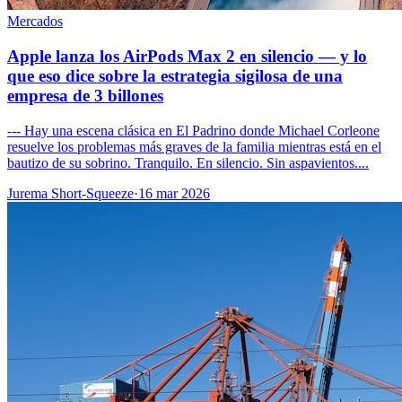
Mercados
Apple lanza los AirPods Max 2 en silencio — y lo
que eso dice sobre la estrategia sigilosa de una
empresa de 3 billones
--- Hay una escena clásica en El Padrino donde Michael Corleone
resuelve los problemas más graves de la familia mientras está en el
bautizo de su sobrino. Tranquilo. En silencio. Sin aspavientos....
Jurema Short-Squeeze
·
16 mar 2026