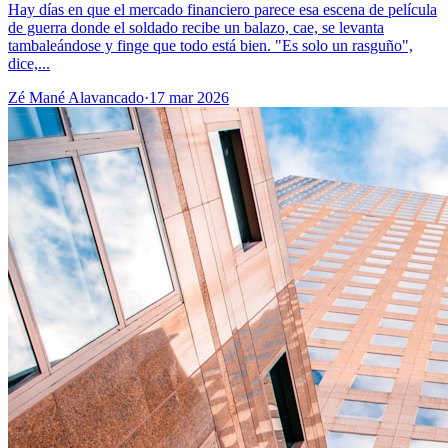
Hay días en que el mercado financiero parece esa escena de película
de guerra donde el soldado recibe un balazo, cae, se levanta
tambaleándose y finge que todo está bien. "Es solo un rasguño",
dice,...
Zé Mané Alavancado
·
17 mar 2026