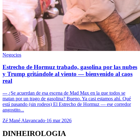
Negocios
Estrecho de Hormuz trabado, gasolina por las nubes
y Trump gritándole al viento — bienvenido al caos
real
--- ¿Se acuerdan de esa escena de Mad Max en la que todos se
matan por un trago de gasolina? Bueno. Ya casi estamos ahí. Qué
está pasando (sin rodeos) El Estrecho de Hormuz — ese corredor
angostito...
Zé Mané Alavancado
·
16 mar 2026
DINHEIROLOGIA