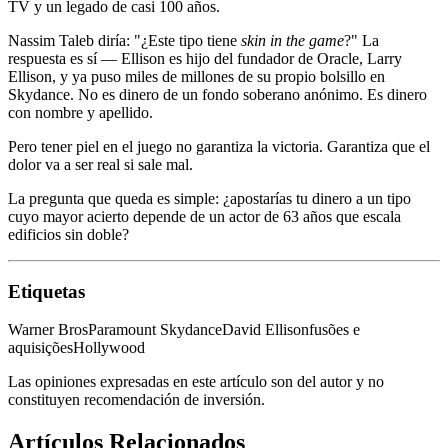
TV y un legado de casi 100 años.
Nassim Taleb diría: "¿Este tipo tiene
skin in the game
?" La
respuesta es sí — Ellison es hijo del fundador de Oracle, Larry
Ellison, y ya puso miles de millones de su propio bolsillo en
Skydance. No es dinero de un fondo soberano anónimo. Es dinero
con nombre y apellido.
Pero tener piel en el juego no garantiza la victoria. Garantiza que el
dolor va a ser real si sale mal.
La pregunta que queda es simple: ¿apostarías tu dinero a un tipo
cuyo mayor acierto depende de un actor de 63 años que escala
edificios sin doble?
Etiquetas
Warner Bros
Paramount Skydance
David Ellison
fusões e
aquisições
Hollywood
Las opiniones expresadas en este artículo son del autor y no
constituyen recomendación de inversión.
Artículos Relacionados