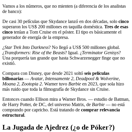
Vamos a los números, que no mienten (a diferencia de los analistas
de banco):
De casi 30 películas que Skydance lanzó en dos décadas, solo
cinco
superaron los US$ 200 millones en taquilla doméstica.
Tres de esas
cinco
tenían a Tom Cruise en el póster. El tipo es básicamente el
generador de energía de la empresa.
¿
Star Trek Into Darkness
? No llegó a US$ 500 millones global.
¿
Transformers: Rise of the Beasts
? Igual. ¿
Terminator Genisys
?
Una porquería tan grande que hasta Schwarzenegger finge que no
existió.
Compara con Disney, que desde 2021 soltó
seis películas
billonarias
—
Avatar
,
Intensamente 2
,
Deadpool & Wolverine
,
Moana 2
,
Zootopia 2
. Warner tuvo
Barbie
en 2023, que sola hizo
más ruido que toda la filmografía de Skydance sin Cruise.
Entonces cuando Ellison mira a Warner Bros. — estudio de Batman,
de Harry Potter, de DC, del universo Matrix, de
Barbie
— no está
comprando por capricho. Está tratando de
comprar relevancia
estructural
.
La Jugada de Ajedrez (¿o de Póker?)