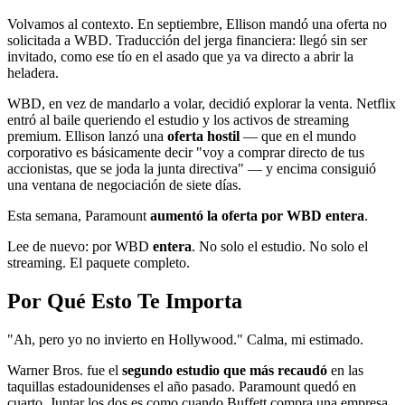
Volvamos al contexto. En septiembre, Ellison mandó una oferta no
solicitada a WBD. Traducción del jerga financiera: llegó sin ser
invitado, como ese tío en el asado que ya va directo a abrir la
heladera.
WBD, en vez de mandarlo a volar, decidió explorar la venta. Netflix
entró al baile queriendo el estudio y los activos de streaming
premium. Ellison lanzó una
oferta hostil
— que en el mundo
corporativo es básicamente decir "voy a comprar directo de tus
accionistas, que se joda la junta directiva" — y encima consiguió
una ventana de negociación de siete días.
Esta semana, Paramount
aumentó la oferta por WBD entera
.
Lee de nuevo: por WBD
entera
. No solo el estudio. No solo el
streaming. El paquete completo.
Por Qué Esto Te Importa
"Ah, pero yo no invierto en Hollywood." Calma, mi estimado.
Warner Bros. fue el
segundo estudio que más recaudó
en las
taquillas estadounidenses el año pasado. Paramount quedó en
cuarto. Juntar los dos es como cuando Buffett compra una empresa