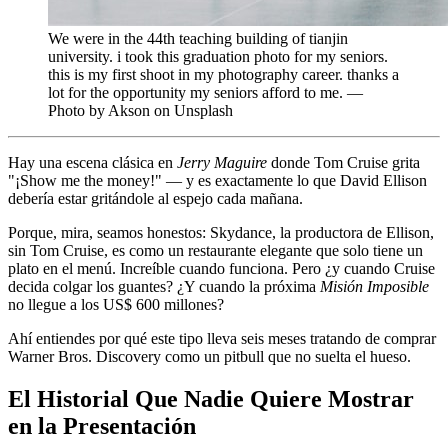
We were in the 44th teaching building of tianjin
university. i took this graduation photo for my seniors.
this is my first shoot in my photography career. thanks a
lot for the opportunity my seniors afford to me. —
Photo by Akson on Unsplash
Hay una escena clásica en
Jerry Maguire
donde Tom Cruise grita
"¡Show me the money!" — y es exactamente lo que David Ellison
debería estar gritándole al espejo cada mañana.
Porque, mira, seamos honestos: Skydance, la productora de Ellison,
sin Tom Cruise, es como un restaurante elegante que solo tiene un
plato en el menú. Increíble cuando funciona. Pero ¿y cuando Cruise
decida colgar los guantes? ¿Y cuando la próxima
Misión Imposible
no llegue a los US$ 600 millones?
Ahí entiendes por qué este tipo lleva seis meses tratando de comprar
Warner Bros. Discovery como un pitbull que no suelta el hueso.
El Historial Que Nadie Quiere Mostrar
en la Presentación