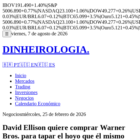
IBOV
191.490
+1.40%
|
S&P
500
6.890
+0.77%
|
NASDAQ
23.100
+1.06%
|
DOW
49.277
+0.26%
|
US
0.03%
|
EUR/BRL
6.07
+0.12%
|
BTC
65.099
+3.5%
|
Ouro
5.121
+0.45%
|
500
6.890
+0.77%
|
NASDAQ
23.100
+1.06%
|
DOW
49.277
+0.26%
|
US
0.03%
|
EUR/BRL
6.07
+0.12%
|
BTC
65.099
+3.5%
|
Ouro
5.121
+0.45%
|
viernes, 7 de agosto de 2026
☰
DINHEIROLOGIA.
🇧🇷
PT
🇺🇸
EN
🇪🇸
ES
Inicio
Mercados
Trading
Inversiones
Negocios
Calendario Económico
Negocios
miércoles, 25 de febrero de 2026
David Ellison quiere comprar Warner
Bros. para tapar el hoyo que él mismo