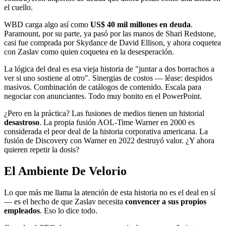
el cuello.
WBD carga algo así como
US$ 40 mil millones en deuda
.
Paramount, por su parte, ya pasó por las manos de Shari Redstone,
casi fue comprada por Skydance de David Ellison, y ahora coquetea
con Zaslav como quien coquetea en la desesperación.
La lógica del deal es esa vieja historia de "juntar a dos borrachos a
ver si uno sostiene al otro". Sinergias de costos — léase: despidos
masivos. Combinación de catálogos de contenido. Escala para
negociar con anunciantes. Todo muy bonito en el PowerPoint.
¿Pero en la práctica? Las fusiones de medios tienen un historial
desastroso
. La propia fusión AOL-Time Warner en 2000 es
considerada el peor deal de la historia corporativa americana. La
fusión de Discovery con Warner en 2022 destruyó valor. ¿Y ahora
quieren repetir la dosis?
El Ambiente De Velorio
Lo que más me llama la atención de esta historia no es el deal en sí
— es el hecho de que Zaslav necesita
convencer a sus propios
empleados
. Eso lo dice todo.