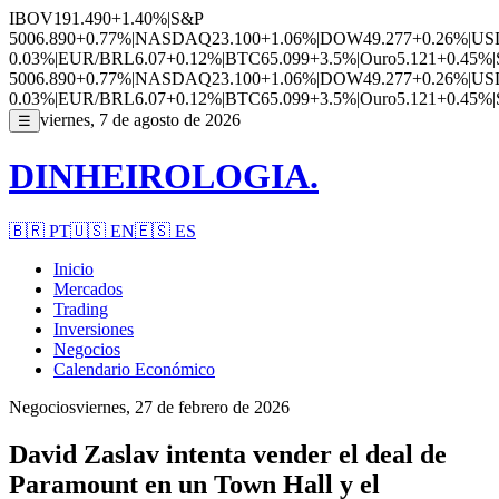
IBOV
191.490
+1.40%
|
S&P
500
6.890
+0.77%
|
NASDAQ
23.100
+1.06%
|
DOW
49.277
+0.26%
|
US
0.03%
|
EUR/BRL
6.07
+0.12%
|
BTC
65.099
+3.5%
|
Ouro
5.121
+0.45%
|
500
6.890
+0.77%
|
NASDAQ
23.100
+1.06%
|
DOW
49.277
+0.26%
|
US
0.03%
|
EUR/BRL
6.07
+0.12%
|
BTC
65.099
+3.5%
|
Ouro
5.121
+0.45%
|
viernes, 7 de agosto de 2026
☰
DINHEIROLOGIA.
🇧🇷
PT
🇺🇸
EN
🇪🇸
ES
Inicio
Mercados
Trading
Inversiones
Negocios
Calendario Económico
Negocios
viernes, 27 de febrero de 2026
David Zaslav intenta vender el deal de
Paramount en un Town Hall y el