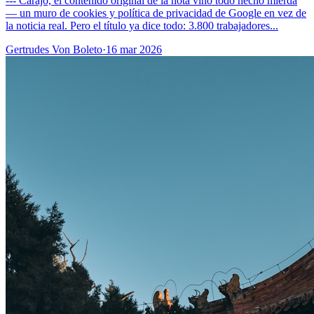
--- Carajo, el contenido original de la nota vino todo hecho mierda
— un muro de cookies y política de privacidad de Google en vez de
la noticia real. Pero el título ya dice todo: 3.800 trabajadores...
Gertrudes Von Boleto
·
16 mar 2026