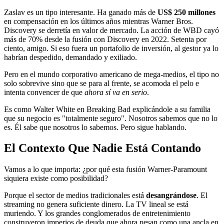
Zaslav es un tipo interesante. Ha ganado más de
US$ 250 millones
en compensación en los últimos años mientras Warner Bros.
Discovery se derretía en valor de mercado. La acción de WBD cayó
más de 70% desde la fusión con Discovery en 2022. Setenta por
ciento, amigo. Si eso fuera un portafolio de inversión, al gestor ya lo
habrían despedido, demandado y exiliado.
Pero en el mundo corporativo americano de mega-medios, el tipo no
solo sobrevive sino que se para al frente, se acomoda el pelo e
intenta convencer de que
ahora sí va en serio
.
Es como Walter White en Breaking Bad explicándole a su familia
que su negocio es "totalmente seguro". Nosotros sabemos que no lo
es. Él sabe que nosotros lo sabemos. Pero sigue hablando.
El Contexto Que Nadie Está Contando
Vamos a lo que importa: ¿por qué esta fusión Warner-Paramount
siquiera existe como posibilidad?
Porque el sector de medios tradicionales está
desangrándose
. El
streaming no genera suficiente dinero. La TV lineal se está
muriendo. Y los grandes conglomerados de entretenimiento
construyeron imperios de deuda que ahora pesan como una ancla en