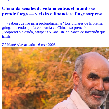
China da señales de vida mientras el mundo se
prende fuego — y el circo financiero finge sorpresa
--- ¿Saben qué me irrita profundamente? Los titulares de la prensa
gringa diciendo que la economía de China "sorprendió".
¿Sorprendió a quién, carajo? ¿Al analista de banca de inversión que
jamás...
Zé Mané Alavancado
·
16 mar 2026