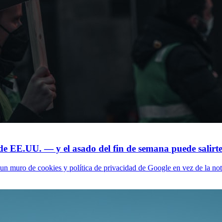
de EE.UU. — y el asado del fin de semana puede salirt
n muro de cookies y política de privacidad de Google en vez de la notici