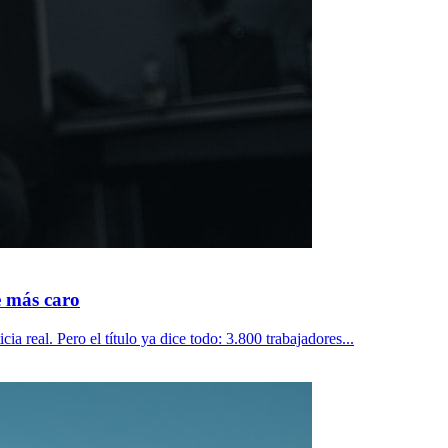
e más caro
a real. Pero el título ya dice todo: 3.800 trabajadores...