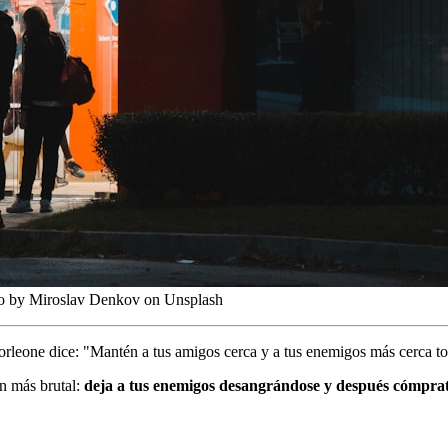
oto by Miroslav Denkov on Unsplash
rleone dice: "Mantén a tus amigos cerca y a tus enemigos más cerca to
n más brutal:
deja a tus enemigos desangrándose y después cómprat