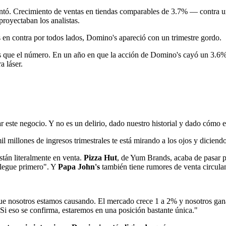
antó. Crecimiento de ventas en tiendas comparables de 3.7% — contra un
royectaban los analistas.
 en contra por todos lados, Domino's apareció con un trimestre gordo.
s que el número. En un año en que la acción de Domino's cayó un 3.6%, 
a láser.
r este negocio. Y no es un delirio, dado nuestro historial y dado cómo 
millones de ingresos trimestrales te está mirando a los ojos y diciend
tán literalmente en venta.
Pizza Hut
, de Yum Brands, acaba de pasar p
llegue primero". Y
Papa John's
también tiene rumores de venta circula
 que nosotros estamos causando. El mercado crece 1 a 2% y nosotros ga
Si eso se confirma, estaremos en una posición bastante única."