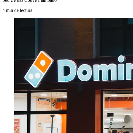
Seu Zé das Couve Flambado
4
min
de lectura