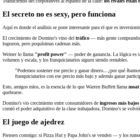
Traduciendo del corporativés al español de la calle:
los rivales están
El secreto no es sexy, pero funciona
Aquí es donde el análisis se pone interesante para el que es inversion
El crecimiento de Domino's vino del
tráfico
— más gente comprando
lograron, pero poquísimas cadenas más.
Weiner lo llama
"profit power"
— poder de ganancia. La lógica es sim
volumen y escala, y los franquiciatarios siguen siendo rentables.
"Podemos sostener ese precio y ganar dinero... ¿por qué íbamos
franquiciatarios con ese precio más bajo y además ganar partic
Esto, amigos míos, es la esencia de lo que Warren Buffett llama
moat
quebrarse.
Domino's vio crecimiento entre consumidores de
ingresos más bajos
comió el poder adquisitivo de la clase trabajadora, Domino's se volvió
El juego de ajedrez
Piensen conmigo: si Pizza Hut y Papa John's se venden — y los rumo