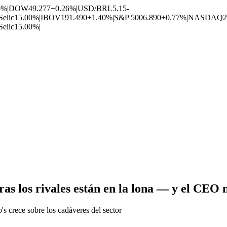
6%
|
DOW
49.277
+0.26%
|
USD/BRL
5.15
-
Selic
15.00%
|
IBOV
191.490
+1.40%
|
S&P 500
6.890
+0.77%
|
NASDAQ
2
Selic
15.00%
|
as los rivales están en la lona — y el CEO 
s crece sobre los cadáveres del sector