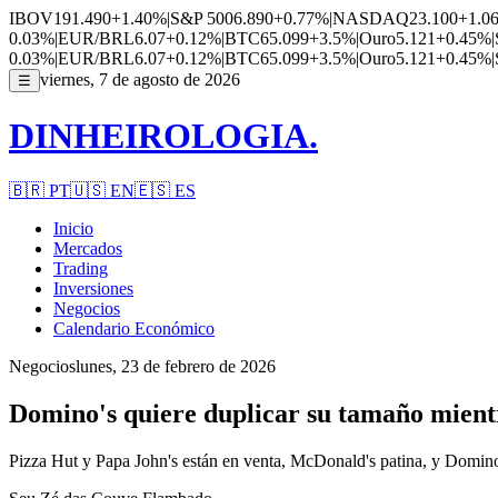
IBOV
191.490
+1.40%
|
S&P 500
6.890
+0.77%
|
NASDAQ
23.100
+1.0
0.03%
|
EUR/BRL
6.07
+0.12%
|
BTC
65.099
+3.5%
|
Ouro
5.121
+0.45%
|
0.03%
|
EUR/BRL
6.07
+0.12%
|
BTC
65.099
+3.5%
|
Ouro
5.121
+0.45%
|
viernes, 7 de agosto de 2026
☰
DINHEIROLOGIA.
🇧🇷
PT
🇺🇸
EN
🇪🇸
ES
Inicio
Mercados
Trading
Inversiones
Negocios
Calendario Económico
Negocios
lunes, 23 de febrero de 2026
Domino's quiere duplicar su tamaño mientr
Pizza Hut y Papa John's están en venta, McDonald's patina, y Domino'