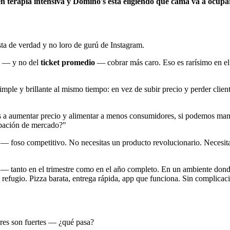
 en terapia intensiva y Domino's está eligiendo qué cama va a ocup
ista de verdad y no loro de gurú de Instagram.
 — y no del
ticket promedio
— cobrar más caro. Eso es rarísimo en el
ple y brillante al mismo tiempo: en vez de subir precio y perder client
 a aumentar precio y alimentar a menos consumidores, si podemos mante
ipación de mercado?"
— foso competitivo. No necesitas un producto revolucionario. Necesitas
— tanto en el trimestre como en el año completo. En un ambiente donde
 refugio. Pizza barata, entrega rápida, app que funciona. Sin complicac
res son fuertes — ¿qué pasa?