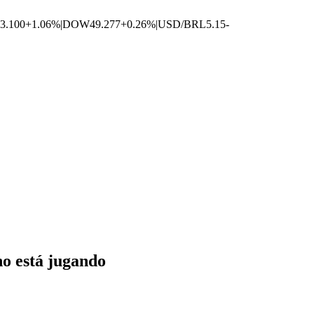
3.100
+1.06%
|
DOW
49.277
+0.26%
|
USD/BRL
5.15
-
no está jugando