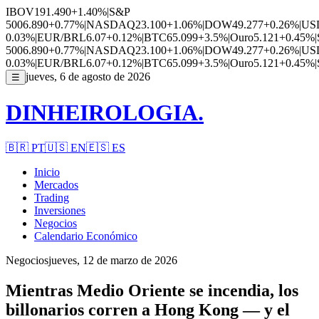
IBOV
191.490
+1.40%
|
S&P
500
6.890
+0.77%
|
NASDAQ
23.100
+1.06%
|
DOW
49.277
+0.26%
|
US
0.03%
|
EUR/BRL
6.07
+0.12%
|
BTC
65.099
+3.5%
|
Ouro
5.121
+0.45%
|
500
6.890
+0.77%
|
NASDAQ
23.100
+1.06%
|
DOW
49.277
+0.26%
|
US
0.03%
|
EUR/BRL
6.07
+0.12%
|
BTC
65.099
+3.5%
|
Ouro
5.121
+0.45%
|
jueves, 6 de agosto de 2026
☰
DINHEIROLOGIA.
🇧🇷
PT
🇺🇸
EN
🇪🇸
ES
Inicio
Mercados
Trading
Inversiones
Negocios
Calendario Económico
Negocios
jueves, 12 de marzo de 2026
Mientras Medio Oriente se incendia, los
billonarios corren a Hong Kong — y el