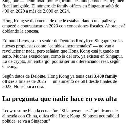
Singapur — neutralidad política, tribunales independientes, régimen
fiscal amigable. El número de family offices en Singapur saltó de
400 en 2020 a más de 2,000 en 2024.
Hong Kong se dio cuenta de que le estaban dando una paliza y
empezó a contraatacar en 2023 con concesiones fiscales. Ahora, está
doblando la apuesta.
Edmund Leow, socio senior de Dentons Rodyk en Singapur, ve las
nuevas propuestas como "cambios incrementales" — no van a
revolucionar nada, pero señalan que Hong Kong está jugando en
serio. Muchas exenciones, como la del oro, ya existen en Singapur.
La de crypto, sin embargo, podría ser un diferenciador real, según
Cheong.
Según datos de Deloitte, Hong Kong ya tenía
casi 3,400 family
offices
a finales de 2025 — un aumento de 681 desde finales de
2023. No es poca cosa.
La pregunta que nadie hace en voz alta
Leow resume bien la ecuación: "Si la persona está políticamente
alineada con China, quizá elija Hong Kong. Si busca neutralidad
política, se va a Singapur."