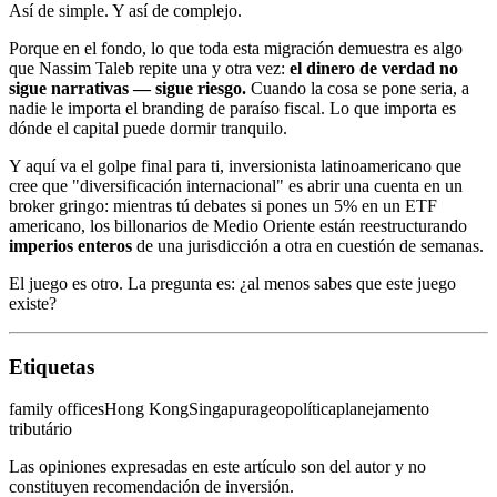
Así de simple. Y así de complejo.
Porque en el fondo, lo que toda esta migración demuestra es algo
que Nassim Taleb repite una y otra vez:
el dinero de verdad no
sigue narrativas — sigue riesgo.
Cuando la cosa se pone seria, a
nadie le importa el branding de paraíso fiscal. Lo que importa es
dónde el capital puede dormir tranquilo.
Y aquí va el golpe final para ti, inversionista latinoamericano que
cree que "diversificación internacional" es abrir una cuenta en un
broker gringo: mientras tú debates si pones un 5% en un ETF
americano, los billonarios de Medio Oriente están reestructurando
imperios enteros
de una jurisdicción a otra en cuestión de semanas.
El juego es otro. La pregunta es: ¿al menos sabes que este juego
existe?
Etiquetas
family offices
Hong Kong
Singapura
geopolítica
planejamento
tributário
Las opiniones expresadas en este artículo son del autor y no
constituyen recomendación de inversión.