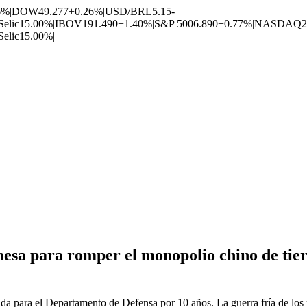
6%
|
DOW
49.277
+0.26%
|
USD/BRL
5.15
-
Selic
15.00%
|
IBOV
191.490
+1.40%
|
S&P 500
6.890
+0.77%
|
NASDAQ
2
Selic
15.00%
|
esa para romper el monopolio chino de tier
 para el Departamento de Defensa por 10 años. La guerra fría de los mi