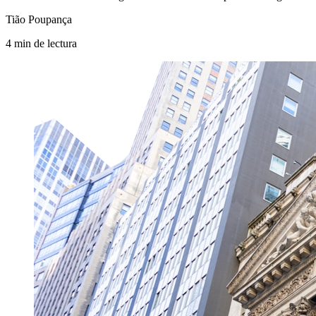
Tião Poupança
4
min
de lectura