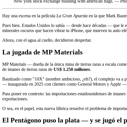
New york stock exchange building with american flags. — Ph
Hay una escena en la película
La Gran Apuesta
en la que Mark Baum m
Pues bien. Estados Unidos lo sabía — desde hace décadas — que le ent
minerales oscuros que hacen vibrar tu iPhone, que mueven tu auto elé
Ahora, con el agua al cuello, decidieron despertar.
La jugada de MP Materials
MP Materials — dueña de la única mina de tierras raras a escala com
de imanes de tierras raras de
US$ 1.250 millones
.
Bautizado como "10X" (nombre ambicioso, ¿eh?), el complejo va a p
— inaugurada en 2025 con clientes como General Motors y Apple — y
Para poner en contexto: las importaciones estadounidenses de imanes 
exportaciones.
O sea, en el papel, esta nueva fábrica resuelve el problema de importac
El Pentágono puso la plata — y se jugó el p