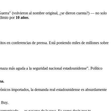
rra" (volvieron al nombre original, ¿se dieron cuenta?) — no solo
dimio por
10 años
.
tos en conferencias de prensa. Está poniendo miles de millones sobre
aza más aguda a la seguridad nacional estadounidense". Político
ma.
ctrónicos importados, la demanda real estadounidense es absurdamente
t Buy.
 comunicado — es pasarse de la raya. Es como decir que te