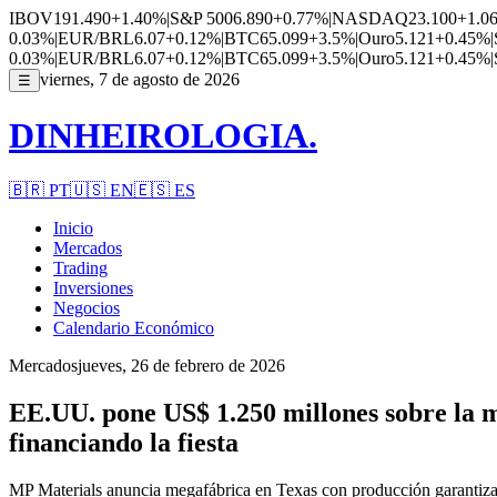
IBOV
191.490
+1.40%
|
S&P 500
6.890
+0.77%
|
NASDAQ
23.100
+1.0
0.03%
|
EUR/BRL
6.07
+0.12%
|
BTC
65.099
+3.5%
|
Ouro
5.121
+0.45%
|
0.03%
|
EUR/BRL
6.07
+0.12%
|
BTC
65.099
+3.5%
|
Ouro
5.121
+0.45%
|
viernes, 7 de agosto de 2026
☰
DINHEIROLOGIA.
🇧🇷
PT
🇺🇸
EN
🇪🇸
ES
Inicio
Mercados
Trading
Inversiones
Negocios
Calendario Económico
Mercados
jueves, 26 de febrero de 2026
EE.UU. pone US$ 1.250 millones sobre la m
financiando la fiesta
MP Materials anuncia megafábrica en Texas con producción garantizada