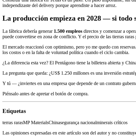
independizaste del delivery porque aprendiste a hacer arroz.
La producción empieza en 2028 — si todo s
La fábrica debería generar
1.500 empleos
directos y comenzar a opera
puede convertirse en zona de conflicto. Y el precio de las tierras raras 
El mercado reaccionó con optimismo, pero yo me quedo con reservas. L
los costos o en la falta de voluntad política cuando el ciclo cambia.
¿La diferencia esta vez? El Pentágono tiene la billetera abierta y Ch
La pregunta que queda: ¿US$ 1.250 millones es una inversión estratégi
Y tú — ¿inviertes en una empresa que depende de un contrato gubername
Piénsalo antes de apretar el botón de compra.
Etiquetas
terras raras
MP Materials
China
segurança nacional
minerais críticos
Las opiniones expresadas en este artículo son del autor y no constitu