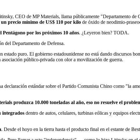
insky, CEO de MP Materials, llama públicamente "Departamento de Gue
 un precio mínimo de US$ 110 por kilo
de óxido de neodimio-praseo
el Pentágono por los próximos 10 años
. ¿Leyeron bien? TODA.
ción del Departamento de Defensa.
n estado puro. El gobierno estadounidense no está dando discursos boni
asociación público-privada con olor a movilización de guerra.
 declaración estándar sobre el Partido Comunista Chino como "la amen
ials produzca 10.000 toneladas al año, eso no resuelve el proble
en
integrados
dentro de autos, celulares, turbinas eólicas y equipos ele
a
. Desde el hoyo en la tierra hasta el producto final en el estante de Bes
uda. Pero llamar a esto "independencia" — como lo hizo Litinsky en el