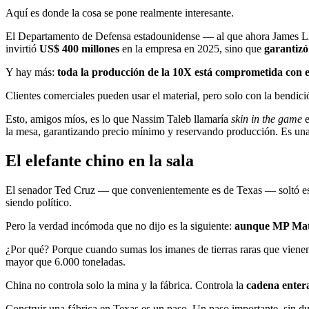
Aquí es donde la cosa se pone realmente interesante.
El Departamento de Defensa estadounidense — al que ahora James Lit
invirtió
US$ 400 millones
en la empresa en 2025, sino que
garantizó
Y hay más:
toda la producción de la 10X está comprometida con 
Clientes comerciales pueden usar el material, pero solo con la bendi
Esto, amigos míos, es lo que Nassim Taleb llamaría
skin in the game
e
la mesa, garantizando precio mínimo y reservando producción. Es una 
El elefante chino en la sala
El senador Ted Cruz — que convenientemente es de Texas — soltó esa
siendo político.
Pero la verdad incómoda que no dijo es la siguiente:
aunque MP Mater
¿Por qué? Porque cuando sumas los imanes de tierras raras que vien
mayor que 6.000 toneladas.
China no controla solo la mina y la fábrica. Controla la
cadena enter
Construir una fábrica en Texas es un paso. Un paso importante, sin d