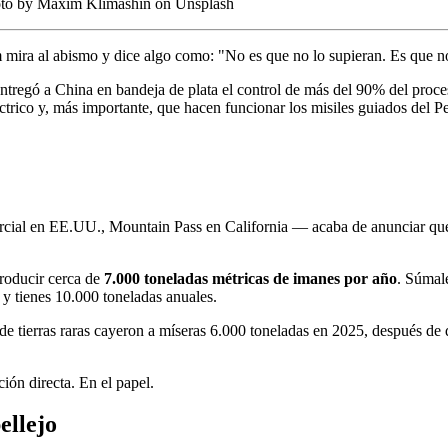
oto by Maxim Klimashin on Unsplash
ira al abismo y dice algo como: "No es que no lo supieran. Es que no
regó a China en bandeja de plata el control de más del 90% del procesa
ctrico y, más importante, que hacen funcionar los misiles guiados del P
ercial en EE.UU., Mountain Pass en California — acaba de anunciar que
roducir cerca de
7.000 toneladas métricas de imanes por año
. Súmale
 tienes 10.000 toneladas anuales.
de tierras raras cayeron a míseras 6.000 toneladas en 2025, después de
ión directa. En el papel.
ellejo