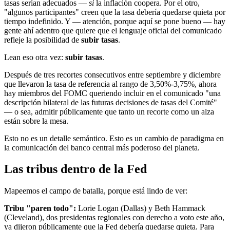
tasas serían adecuados —
si
la inflación coopera. Por el otro,
"algunos participantes" creen que la tasa debería quedarse quieta por
tiempo indefinido. Y — atención, porque aquí se pone bueno — hay
gente ahí adentro que quiere que el lenguaje oficial del comunicado
refleje la posibilidad de
subir tasas
.
Lean eso otra vez:
subir tasas
.
Después de tres recortes consecutivos entre septiembre y diciembre
que llevaron la tasa de referencia al rango de 3,50%-3,75%, ahora
hay miembros del FOMC queriendo incluir en el comunicado "una
descripción bilateral de las futuras decisiones de tasas del Comité"
— o sea, admitir públicamente que tanto un recorte como un alza
están sobre la mesa.
Esto no es un detalle semántico. Esto es un cambio de paradigma en
la comunicación del banco central más poderoso del planeta.
Las tribus dentro de la Fed
Mapeemos el campo de batalla, porque está lindo de ver:
Tribu "paren todo":
Lorie Logan (Dallas) y Beth Hammack
(Cleveland), dos presidentas regionales con derecho a voto este año,
ya dijeron públicamente que la Fed debería quedarse quieta. Para