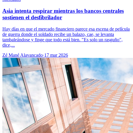
Asia intenta respirar mientras los bancos centrales
sostienen el desfibrilador
Hay días en que el mercado financiero parece esa escena de película
de guerra donde el soldado recibe un balazo, cae, se levanta
tambaleándose y finge que todo está bien. "Es solo un rasguño",
dice,...
Zé Mané Alavancado
·
17 mar 2026