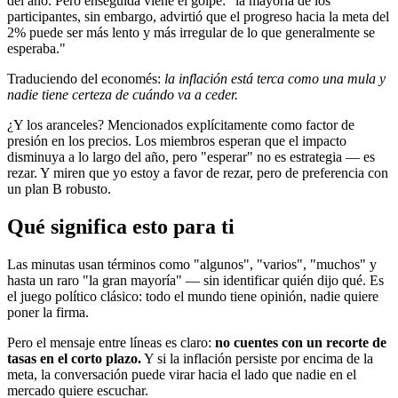
del año. Pero enseguida viene el golpe: "la mayoría de los
participantes, sin embargo, advirtió que el progreso hacia la meta del
2% puede ser más lento y más irregular de lo que generalmente se
esperaba."
Traduciendo del economés:
la inflación está terca como una mula y
nadie tiene certeza de cuándo va a ceder.
¿Y los aranceles? Mencionados explícitamente como factor de
presión en los precios. Los miembros esperan que el impacto
disminuya a lo largo del año, pero "esperar" no es estrategia — es
rezar. Y miren que yo estoy a favor de rezar, pero de preferencia con
un plan B robusto.
Qué significa esto para ti
Las minutas usan términos como "algunos", "varios", "muchos" y
hasta un raro "la gran mayoría" — sin identificar quién dijo qué. Es
el juego político clásico: todo el mundo tiene opinión, nadie quiere
poner la firma.
Pero el mensaje entre líneas es claro:
no cuentes con un recorte de
tasas en el corto plazo.
Y si la inflación persiste por encima de la
meta, la conversación puede virar hacia el lado que nadie en el
mercado quiere escuchar.