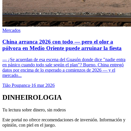
Mercados
China arranca 2026 con todo — pero el olor a
pólvora en Medio Oriente puede arruinar la fiesta
--- ¿Se acuerdan de esa escena del Guasón donde dice "nadie entra
en pánico cuando todo sale según el plan"? Bueno. China entregó
datos por encima de lo esperado a comienzos de 2026 — y el
mercado...
Tião Poupança
·
16 mar 2026
DINHEIROLOGIA
Tu lectura sobre dinero, sin rodeos
Este portal no ofrece recomendaciones de inversión. Información y
opinión, con piel en el juego.