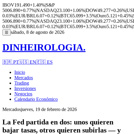
IBOV
191.490
+1.40%
|
S&P
500
6.890
+0.77%
|
NASDAQ
23.100
+1.06%
|
DOW
49.277
+0.26%
|
US
0.03%
|
EUR/BRL
6.07
+0.12%
|
BTC
65.099
+3.5%
|
Ouro
5.121
+0.45%
|
500
6.890
+0.77%
|
NASDAQ
23.100
+1.06%
|
DOW
49.277
+0.26%
|
US
0.03%
|
EUR/BRL
6.07
+0.12%
|
BTC
65.099
+3.5%
|
Ouro
5.121
+0.45%
|
sábado, 8 de agosto de 2026
☰
DINHEIROLOGIA.
🇧🇷
PT
🇺🇸
EN
🇪🇸
ES
Inicio
Mercados
Trading
Inversiones
Negocios
Calendario Económico
Mercados
jueves, 19 de febrero de 2026
La Fed partida en dos: unos quieren
bajar tasas, otros quieren subirlas — y