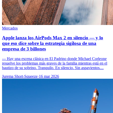
Mercados
Apple lanza los AirPods Max 2 en silencio — y lo
que eso dice sobre la estrategia sigilosa de una
empresa de 3 billones
--- Hay una escena clásica en El Padrino donde Michael Corleone
resuelve los problemas más graves de la familia mientras está en el
bautizo de su sobrino. Tranquilo. En silencio. Sin aspavientos....
Jurema Short-Squeeze
·
16 mar 2026