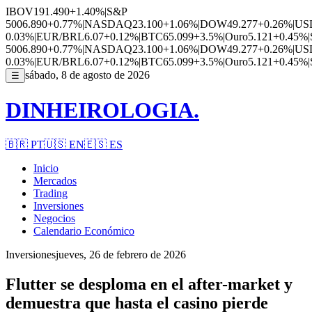
IBOV
191.490
+1.40%
|
S&P
500
6.890
+0.77%
|
NASDAQ
23.100
+1.06%
|
DOW
49.277
+0.26%
|
US
0.03%
|
EUR/BRL
6.07
+0.12%
|
BTC
65.099
+3.5%
|
Ouro
5.121
+0.45%
|
500
6.890
+0.77%
|
NASDAQ
23.100
+1.06%
|
DOW
49.277
+0.26%
|
US
0.03%
|
EUR/BRL
6.07
+0.12%
|
BTC
65.099
+3.5%
|
Ouro
5.121
+0.45%
|
sábado, 8 de agosto de 2026
☰
DINHEIROLOGIA.
🇧🇷
PT
🇺🇸
EN
🇪🇸
ES
Inicio
Mercados
Trading
Inversiones
Negocios
Calendario Económico
Inversiones
jueves, 26 de febrero de 2026
Flutter se desploma en el after-market y
demuestra que hasta el casino pierde