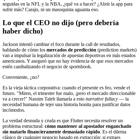
seguidas en la NFL y la NBA, ¿qué va a hacer? ¿Abrir la app para
sufrir más? Carajo, ni un masoquista aguanta eso.
Lo que el CEO no dijo (pero debería
haber dicho)
Jackson intentó cambiar el foco durante la call de resultados,
hablando de cómo los
mercados de predicción
(prediction markets)
van a impulsar la legalización de apuestas deportivas en más estados
americanos. Y aseguró que no hay evidencia de que esos mercados
estén canibalizando el negocio de sportsbook.
Conveniente, ¿no?
Es la vieja táctica corporativa: cuando el presente es feo, vende el
futuro. "Miren, el trimestre fue malo, ¡pero el mercado direccionable
va a crecer!" Nassim Taleb llamaría a esto
narrative fallacy
— la
necesidad humana de tejer una historia bonita para justificar datos
incómodos.
La verdad desnuda y cruda es que Flutter necesita resolver un
problema estructural:
cómo mantener al apostador enganchado
sin matarlo financieramente demasiado rápido
. Es el dilema
clásico de cualquier negocio basado en extracción: si extraes