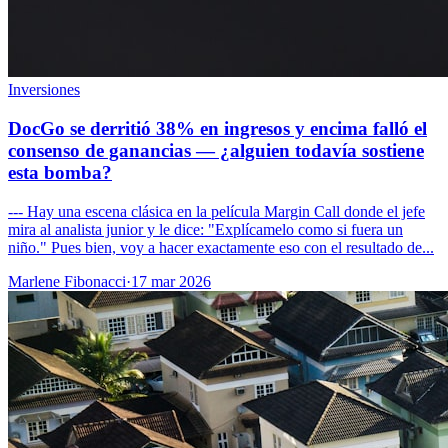
Inversiones
DocGo se derritió 38% en ingresos y encima falló el
consenso de ganancias — ¿alguien todavía sostiene
esta bomba?
--- Hay una escena clásica en la película Margin Call donde el jefe
mira al analista junior y le dice: "Explícamelo como si fuera un
niño." Pues bien, voy a hacer exactamente eso con el resultado de...
Marlene Fibonacci
·
17 mar 2026