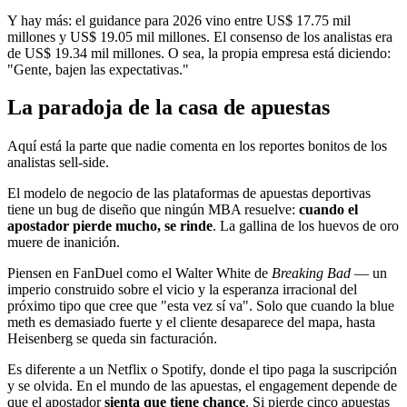
Y hay más: el guidance para 2026 vino entre US$ 17.75 mil
millones y US$ 19.05 mil millones. El consenso de los analistas era
de US$ 19.34 mil millones. O sea, la propia empresa está diciendo:
"Gente, bajen las expectativas."
La paradoja de la casa de apuestas
Aquí está la parte que nadie comenta en los reportes bonitos de los
analistas sell-side.
El modelo de negocio de las plataformas de apuestas deportivas
tiene un bug de diseño que ningún MBA resuelve:
cuando el
apostador pierde mucho, se rinde
. La gallina de los huevos de oro
muere de inanición.
Piensen en FanDuel como el Walter White de
Breaking Bad
— un
imperio construido sobre el vicio y la esperanza irracional del
próximo tipo que cree que "esta vez sí va". Solo que cuando la blue
meth es demasiado fuerte y el cliente desaparece del mapa, hasta
Heisenberg se queda sin facturación.
Es diferente a un Netflix o Spotify, donde el tipo paga la suscripción
y se olvida. En el mundo de las apuestas, el engagement depende de
que el apostador
sienta que tiene chance
. Si pierde cinco apuestas