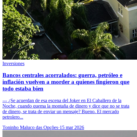
Inversiones
Bancos centrales acorralados: guerra, petróleo e
inflación vuelven a morder a quienes fingieron que
todo estaba bien
--- ¿Se acuerdan de esa escena del Joker en El Caballero de la
Noche, cuando quema la montaña de dinero y dice que no se trata
de dinero, se trata de enviar un mensaje? Bueno. El mercado
petrolero...
Toninho Maluco das Opções
·
15 mar 2026