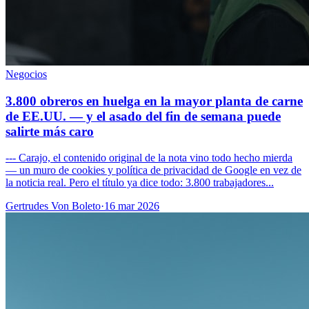
Negocios
3.800 obreros en huelga en la mayor planta de carne
de EE.UU. — y el asado del fin de semana puede
salirte más caro
--- Carajo, el contenido original de la nota vino todo hecho mierda
— un muro de cookies y política de privacidad de Google en vez de
la noticia real. Pero el título ya dice todo: 3.800 trabajadores...
Gertrudes Von Boleto
·
16 mar 2026