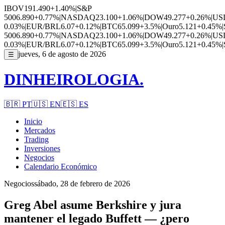
IBOV
191.490
+1.40%
|
S&P
500
6.890
+0.77%
|
NASDAQ
23.100
+1.06%
|
DOW
49.277
+0.26%
|
US
0.03%
|
EUR/BRL
6.07
+0.12%
|
BTC
65.099
+3.5%
|
Ouro
5.121
+0.45%
|
500
6.890
+0.77%
|
NASDAQ
23.100
+1.06%
|
DOW
49.277
+0.26%
|
US
0.03%
|
EUR/BRL
6.07
+0.12%
|
BTC
65.099
+3.5%
|
Ouro
5.121
+0.45%
|
jueves, 6 de agosto de 2026
☰
DINHEIROLOGIA.
🇧🇷
PT
🇺🇸
EN
🇪🇸
ES
Inicio
Mercados
Trading
Inversiones
Negocios
Calendario Económico
Negocios
sábado, 28 de febrero de 2026
Greg Abel asume Berkshire y jura
mantener el legado Buffett — ¿pero