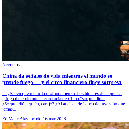
Negocios
China da señales de vida mientras el mundo se
prende fuego — y el circo financiero finge sorpresa
--- ¿Saben qué me irrita profundamente? Los titulares de la prensa
gringa diciendo que la economía de China "sorprendió".
¿Sorprendió a quién, carajo? ¿Al analista de banca de inversión que
jamás...
Zé Mané Alavancado
·
16 mar 2026