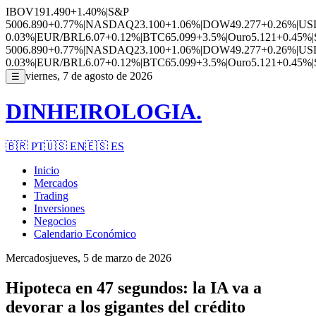
IBOV
191.490
+1.40%
|
S&P
500
6.890
+0.77%
|
NASDAQ
23.100
+1.06%
|
DOW
49.277
+0.26%
|
US
0.03%
|
EUR/BRL
6.07
+0.12%
|
BTC
65.099
+3.5%
|
Ouro
5.121
+0.45%
|
500
6.890
+0.77%
|
NASDAQ
23.100
+1.06%
|
DOW
49.277
+0.26%
|
US
0.03%
|
EUR/BRL
6.07
+0.12%
|
BTC
65.099
+3.5%
|
Ouro
5.121
+0.45%
|
viernes, 7 de agosto de 2026
☰
DINHEIROLOGIA.
🇧🇷
PT
🇺🇸
EN
🇪🇸
ES
Inicio
Mercados
Trading
Inversiones
Negocios
Calendario Económico
Mercados
jueves, 5 de marzo de 2026
Hipoteca en 47 segundos: la IA va a
devorar a los gigantes del crédito