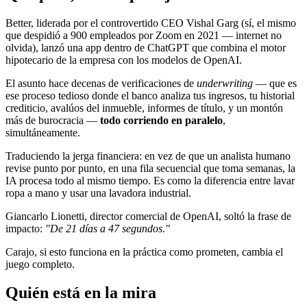
Better, liderada por el controvertido CEO Vishal Garg (sí, el mismo
que despidió a 900 empleados por Zoom en 2021 — internet no
olvida), lanzó una app dentro de ChatGPT que combina el motor
hipotecario de la empresa con los modelos de OpenAI.
El asunto hace decenas de verificaciones de
underwriting
— que es
ese proceso tedioso donde el banco analiza tus ingresos, tu historial
crediticio, avalúos del inmueble, informes de título, y un montón
más de burocracia —
todo corriendo en paralelo
,
simultáneamente.
Traduciendo la jerga financiera: en vez de que un analista humano
revise punto por punto, en una fila secuencial que toma semanas, la
IA procesa todo al mismo tiempo. Es como la diferencia entre lavar
ropa a mano y usar una lavadora industrial.
Giancarlo Lionetti, director comercial de OpenAI, soltó la frase de
impacto:
"De 21 días a 47 segundos."
Carajo, si esto funciona en la práctica como prometen, cambia el
juego completo.
Quién está en la mira