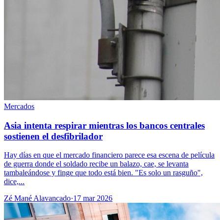
Mercados
Asia intenta respirar mientras los bancos centrales
sostienen el desfibrilador
Hay días en que el mercado financiero parece esa escena de película
de guerra donde el soldado recibe un balazo, cae, se levanta
tambaleándose y finge que todo está bien. "Es solo un rasguño",
dice,...
Zé Mané Alavancado
·
17 mar 2026