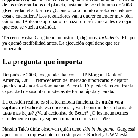
de los más regulados del planeta, justamente por el trauma de 2008.
¿Recuerdan el subprime? ¿Cuando todo mundo aprobaba cualquier
cosa a cualquiera? Los reguladores van a querer entender muy bien
cómo una IA decide aprobar o rechazar un préstamo antes de dejar
que esto se vuelva estándar.
Tercero
: Vishal Garg tiene un historial, digamos,
turbulento
. El tipo
ya quemó credibilidad antes. La ejecución aquí tiene que ser
impecable.
La pregunta que importa
Después de 2008, los grandes bancos — JP Morgan, Bank of
America, Citi — retrocedieron del mercado hipotecario y dejaron
que los no-bancarios dominaran. Ahora la IA puede democratizar la
capacidad de suscribir hipotecas de forma rápida y barata.
La cuestión real no es si la tecnología funciona. Es
quién va a
capturar el valor
de esa eficiencia. ¿Va al consumidor en forma de
tasas más bajas? ¿Va al accionista de Better? ¿O los incumbentes
simplemente copian y siguen cobrando el mismo 1.5%?
Nassim Taleb diría: observen quién tiene
skin in the game
. Garg está
apostando la empresa entera en este pivote. Rocket y UWM están