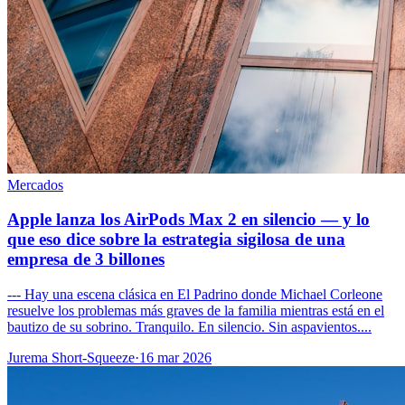
Mercados
Apple lanza los AirPods Max 2 en silencio — y lo
que eso dice sobre la estrategia sigilosa de una
empresa de 3 billones
--- Hay una escena clásica en El Padrino donde Michael Corleone
resuelve los problemas más graves de la familia mientras está en el
bautizo de su sobrino. Tranquilo. En silencio. Sin aspavientos....
Jurema Short-Squeeze
·
16 mar 2026