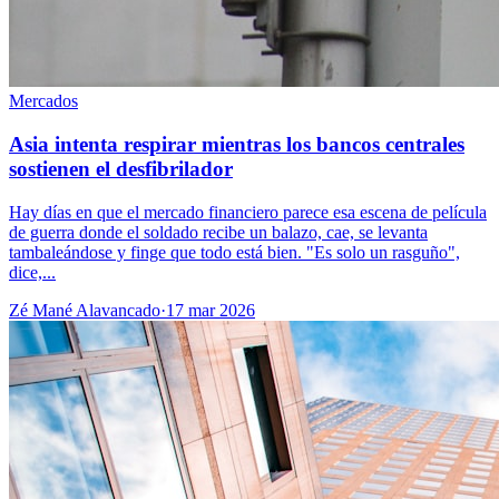
Mercados
Asia intenta respirar mientras los bancos centrales
sostienen el desfibrilador
Hay días en que el mercado financiero parece esa escena de película
de guerra donde el soldado recibe un balazo, cae, se levanta
tambaleándose y finge que todo está bien. "Es solo un rasguño",
dice,...
Zé Mané Alavancado
·
17 mar 2026