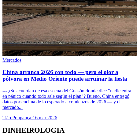
Mercados
China arranca 2026 con todo — pero el olor a
pólvora en Medio Oriente puede arruinar la fiesta
--- ¿Se acuerdan de esa escena del Guasón donde dice "nadie entra
en pánico cuando todo sale según el plan"? Bueno. China entregó
datos por encima de lo esperado a comienzos de 2026 — y el
mercado...
Tião Poupança
·
16 mar 2026
DINHEIROLOGIA