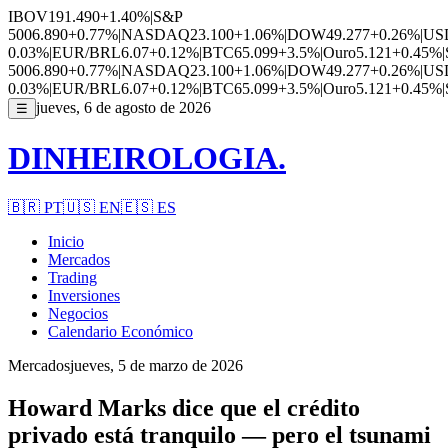
IBOV
191.490
+1.40%
|
S&P
500
6.890
+0.77%
|
NASDAQ
23.100
+1.06%
|
DOW
49.277
+0.26%
|
US
0.03%
|
EUR/BRL
6.07
+0.12%
|
BTC
65.099
+3.5%
|
Ouro
5.121
+0.45%
|
500
6.890
+0.77%
|
NASDAQ
23.100
+1.06%
|
DOW
49.277
+0.26%
|
US
0.03%
|
EUR/BRL
6.07
+0.12%
|
BTC
65.099
+3.5%
|
Ouro
5.121
+0.45%
|
jueves, 6 de agosto de 2026
☰
DINHEIROLOGIA.
🇧🇷
PT
🇺🇸
EN
🇪🇸
ES
Inicio
Mercados
Trading
Inversiones
Negocios
Calendario Económico
Mercados
jueves, 5 de marzo de 2026
Howard Marks dice que el crédito
privado está tranquilo — pero el tsunami