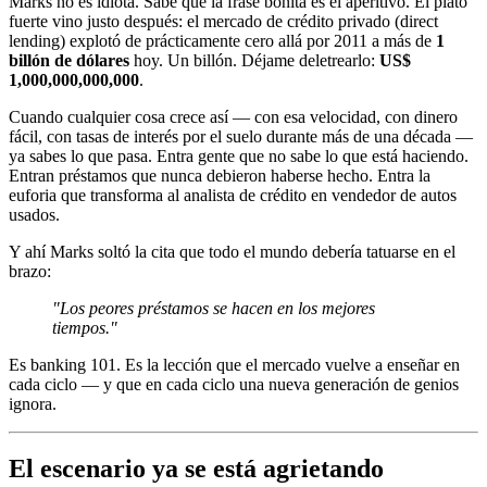
Marks no es idiota. Sabe que la frase bonita es el aperitivo. El plato
fuerte vino justo después: el mercado de crédito privado (direct
lending) explotó de prácticamente cero allá por 2011 a más de
1
billón de dólares
hoy. Un billón. Déjame deletrearlo:
US$
1,000,000,000,000
.
Cuando cualquier cosa crece así — con esa velocidad, con dinero
fácil, con tasas de interés por el suelo durante más de una década —
ya sabes lo que pasa. Entra gente que no sabe lo que está haciendo.
Entran préstamos que nunca debieron haberse hecho. Entra la
euforia que transforma al analista de crédito en vendedor de autos
usados.
Y ahí Marks soltó la cita que todo el mundo debería tatuarse en el
brazo:
"Los peores préstamos se hacen en los mejores
tiempos."
Es banking 101. Es la lección que el mercado vuelve a enseñar en
cada ciclo — y que en cada ciclo una nueva generación de genios
ignora.
El escenario ya se está agrietando