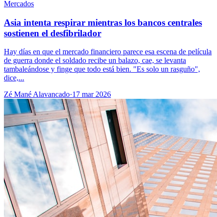
Mercados
Asia intenta respirar mientras los bancos centrales
sostienen el desfibrilador
Hay días en que el mercado financiero parece esa escena de película
de guerra donde el soldado recibe un balazo, cae, se levanta
tambaleándose y finge que todo está bien. "Es solo un rasguño",
dice,...
Zé Mané Alavancado
·
17 mar 2026