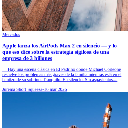
Mercados
Apple lanza los AirPods Max 2 en silencio — y lo
que eso dice sobre la estrategia sigilosa de una
empresa de 3 billones
--- Hay una escena clásica en El Padrino donde Michael Corleone
resuelve los problemas más graves de la familia mientras está en el
bautizo de su sobrino. Tranquilo. En silencio. Sin aspavientos....
Jurema Short-Squeeze
·
16 mar 2026