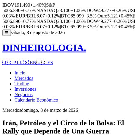
IBOV
191.490
+1.40%
|
S&P
500
6.890
+0.77%
|
NASDAQ
23.100
+1.06%
|
DOW
49.277
+0.26%
|
US
0.03%
|
EUR/BRL
6.07
+0.12%
|
BTC
65.099
+3.5%
|
Ouro
5.121
+0.45%
|
500
6.890
+0.77%
|
NASDAQ
23.100
+1.06%
|
DOW
49.277
+0.26%
|
US
0.03%
|
EUR/BRL
6.07
+0.12%
|
BTC
65.099
+3.5%
|
Ouro
5.121
+0.45%
|
sábado, 8 de agosto de 2026
☰
DINHEIROLOGIA.
🇧🇷
PT
🇺🇸
EN
🇪🇸
ES
Inicio
Mercados
Trading
Inversiones
Negocios
Calendario Económico
Mercados
domingo, 8 de marzo de 2026
Irán, Petróleo y el Circo de la Bolsa: El
Rally que Depende de Una Guerra