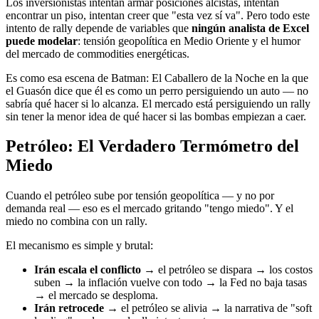
Los inversionistas intentan armar posiciones alcistas, intentan
encontrar un piso, intentan creer que "esta vez sí va". Pero todo este
intento de rally depende de variables que
ningún analista de Excel
puede modelar
: tensión geopolítica en Medio Oriente y el humor
del mercado de commodities energéticas.
Es como esa escena de Batman: El Caballero de la Noche en la que
el Guasón dice que él es como un perro persiguiendo un auto — no
sabría qué hacer si lo alcanza. El mercado está persiguiendo un rally
sin tener la menor idea de qué hacer si las bombas empiezan a caer.
Petróleo: El Verdadero Termómetro del
Miedo
Cuando el petróleo sube por tensión geopolítica — y no por
demanda real — eso es el mercado gritando "tengo miedo". Y el
miedo no combina con un rally.
El mecanismo es simple y brutal:
Irán escala el conflicto
→ el petróleo se dispara → los costos
suben → la inflación vuelve con todo → la Fed no baja tasas
→ el mercado se desploma.
Irán retrocede
→ el petróleo se alivia → la narrativa de "soft