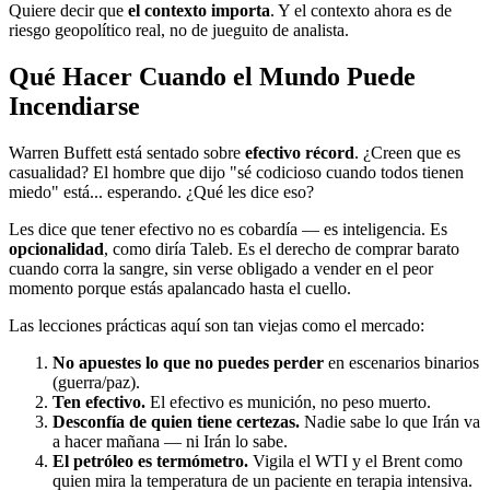
Quiere decir que
el contexto importa
. Y el contexto ahora es de
riesgo geopolítico real, no de jueguito de analista.
Qué Hacer Cuando el Mundo Puede
Incendiarse
Warren Buffett está sentado sobre
efectivo récord
. ¿Creen que es
casualidad? El hombre que dijo "sé codicioso cuando todos tienen
miedo" está... esperando. ¿Qué les dice eso?
Les dice que tener efectivo no es cobardía — es inteligencia. Es
opcionalidad
, como diría Taleb. Es el derecho de comprar barato
cuando corra la sangre, sin verse obligado a vender en el peor
momento porque estás apalancado hasta el cuello.
Las lecciones prácticas aquí son tan viejas como el mercado:
No apuestes lo que no puedes perder
en escenarios binarios
(guerra/paz).
Ten efectivo.
El efectivo es munición, no peso muerto.
Desconfía de quien tiene certezas.
Nadie sabe lo que Irán va
a hacer mañana — ni Irán lo sabe.
El petróleo es termómetro.
Vigila el WTI y el Brent como
quien mira la temperatura de un paciente en terapia intensiva.