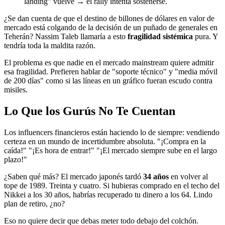
landing" vuelve → el rally intenta sostenerse.
¿Se dan cuenta de que el destino de billones de dólares en valor de
mercado está colgando de la decisión de un puñado de generales en
Teherán? Nassim Taleb llamaría a esto
fragilidad sistémica
pura. Y
tendría toda la maldita razón.
El problema es que nadie en el mercado mainstream quiere admitir
esa fragilidad. Prefieren hablar de "soporte técnico" y "media móvil
de 200 días" como si las líneas en un gráfico fueran escudo contra
misiles.
Lo Que los Gurús No Te Cuentan
Los influencers financieros están haciendo lo de siempre: vendiendo
certeza en un mundo de incertidumbre absoluta. "¡Compra en la
caída!" "¡Es hora de entrar!" "¡El mercado siempre sube en el largo
plazo!"
¿Saben qué más? El mercado japonés tardó
34 años
en volver al
tope de 1989. Treinta y cuatro. Si hubieras comprado en el techo del
Nikkei a los 30 años, habrías recuperado tu dinero a los 64. Lindo
plan de retiro, ¿no?
Eso no quiere decir que debas meter todo debajo del colchón.