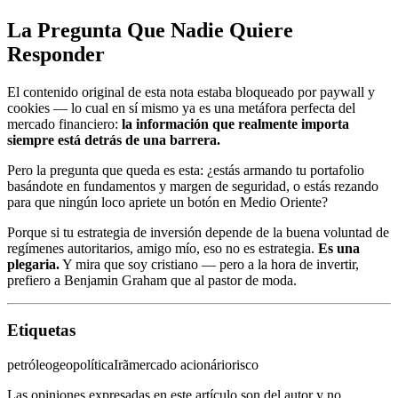
La Pregunta Que Nadie Quiere
Responder
El contenido original de esta nota estaba bloqueado por paywall y
cookies — lo cual en sí mismo ya es una metáfora perfecta del
mercado financiero:
la información que realmente importa
siempre está detrás de una barrera.
Pero la pregunta que queda es esta: ¿estás armando tu portafolio
basándote en fundamentos y margen de seguridad, o estás rezando
para que ningún loco apriete un botón en Medio Oriente?
Porque si tu estrategia de inversión depende de la buena voluntad de
regímenes autoritarios, amigo mío, eso no es estrategia.
Es una
plegaria.
Y mira que soy cristiano — pero a la hora de invertir,
prefiero a Benjamin Graham que al pastor de moda.
Etiquetas
petróleo
geopolítica
Irã
mercado acionário
risco
Las opiniones expresadas en este artículo son del autor y no