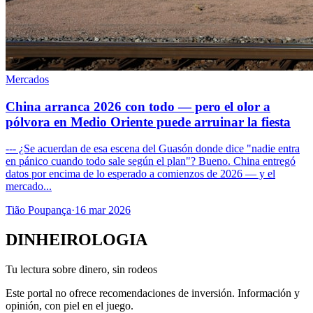
Mercados
China arranca 2026 con todo — pero el olor a
pólvora en Medio Oriente puede arruinar la fiesta
--- ¿Se acuerdan de esa escena del Guasón donde dice "nadie entra
en pánico cuando todo sale según el plan"? Bueno. China entregó
datos por encima de lo esperado a comienzos de 2026 — y el
mercado...
Tião Poupança
·
16 mar 2026
DINHEIROLOGIA
Tu lectura sobre dinero, sin rodeos
Este portal no ofrece recomendaciones de inversión. Información y
opinión, con piel en el juego.