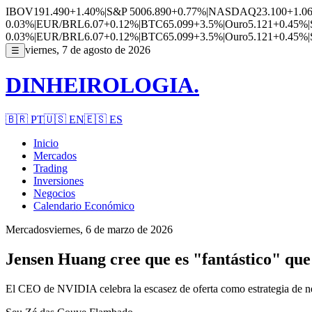
IBOV
191.490
+1.40%
|
S&P 500
6.890
+0.77%
|
NASDAQ
23.100
+1.0
0.03%
|
EUR/BRL
6.07
+0.12%
|
BTC
65.099
+3.5%
|
Ouro
5.121
+0.45%
|
0.03%
|
EUR/BRL
6.07
+0.12%
|
BTC
65.099
+3.5%
|
Ouro
5.121
+0.45%
|
viernes, 7 de agosto de 2026
☰
DINHEIROLOGIA.
🇧🇷
PT
🇺🇸
EN
🇪🇸
ES
Inicio
Mercados
Trading
Inversiones
Negocios
Calendario Económico
Mercados
viernes, 6 de marzo de 2026
Jensen Huang cree que es "fantástico" que
El CEO de NVIDIA celebra la escasez de oferta como estrategia de ne