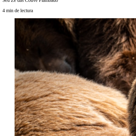
Seu Zé das Couve Flambado
4
min
de lectura