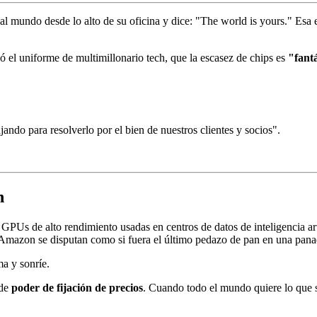
l mundo desde lo alto de su oficina y dice: "The world is yours." Esa
ió el uniforme de multimillonario tech, que la escasez de chips es
"fant
ndo para resolverlo por el bien de nuestros clientes y socios".
n
PUs de alto rendimiento usadas en centros de datos de inteligencia art
mazon se disputan como si fuera el último pedazo de pan en una panad
a y sonríe.
 de
poder de fijación de precios
. Cuando todo el mundo quiere lo que sol