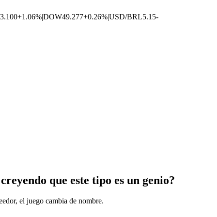
3.100
+1.06%
|
DOW
49.277
+0.26%
|
USD/BRL
5.15
-
reyendo que este tipo es un genio?
eedor, el juego cambia de nombre.