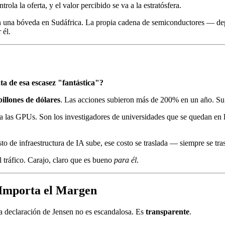
la la oferta, y el valor percibido se va a la estratósfera.
io en una bóveda en Sudáfrica. La propia cadena de semiconductores —
 él.
ta de esa escasez "fantástica"?
billones de dólares
. Las acciones subieron más de 200% en un año. Su
las GPUs. Son los investigadores de universidades que se quedan en la 
o de infraestructura de IA sube, ese costo se traslada — siempre se tra
 tráfico. Carajo, claro que es bueno
para él
.
 Importa el Margen
la declaración de Jensen no es escandalosa. Es
transparente
.