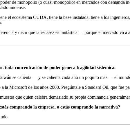
on poder de monopolio (o cuasi-monopolio) en mercados con demanda in
estadounidense.
e el ecosistema CUDA, tiene la base instalada, tiene a los ingenieros, 
o.
rencia y decir que la escasez es fantástica — porque el mercado va a apl
ar:
toda concentración de poder genera fragilidad sistémica.
wán se calienta — y se calienta cada año un poquito más — el mundo e
a la Microsoft de los años 2000. Pregúntale a Standard Oil, que fue pa
 demuestra que quien celebra demasiado su propia dominancia generalment
estás comprando la empresa, o estás comprando la narrativa?
nudo.