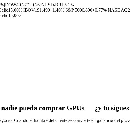
6%
|
DOW
49.277
+0.26%
|
USD/BRL
5.15
-
Selic
15.00%
|
IBOV
191.490
+1.40%
|
S&P 500
6.890
+0.77%
|
NASDAQ
2
Selic
15.00%
|
 nadie pueda comprar GPUs — ¿y tú sigues c
gocio. Cuando el hambre del cliente se convierte en ganancia del prov