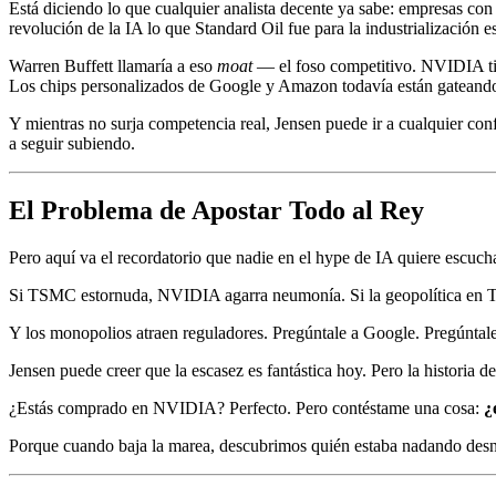
Está diciendo lo que cualquier analista decente ya sabe: empresas c
revolución de la IA lo que Standard Oil fue para la industrialización 
Warren Buffett llamaría a eso
moat
— el foso competitivo. NVIDIA tien
Los chips personalizados de Google y Amazon todavía están gateand
Y mientras no surja competencia real, Jensen puede ir a cualquier confe
a seguir subiendo.
El Problema de Apostar Todo al Rey
Pero aquí va el recordatorio que nadie en el hype de IA quiere escuch
Si TSMC estornuda, NVIDIA agarra neumonía. Si la geopolítica en Tai
Y los monopolios atraen reguladores. Pregúntale a Google. Pregúntale 
Jensen puede creer que la escasez es fantástica hoy. Pero la historia
¿Estás comprado en NVIDIA? Perfecto. Pero contéstame una cosa:
¿
Porque cuando baja la marea, descubrimos quién estaba nadando des