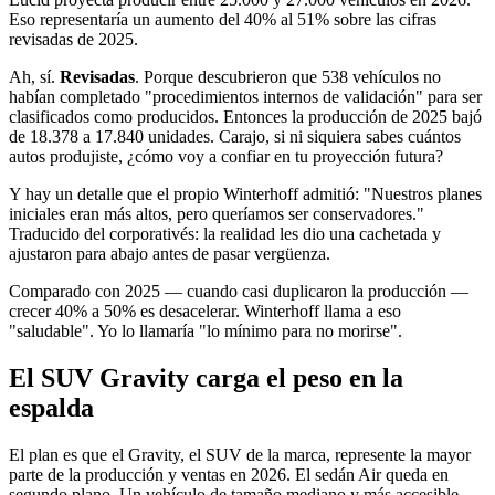
Eso representaría un aumento del 40% al 51% sobre las cifras
revisadas de 2025.
Ah, sí.
Revisadas
. Porque descubrieron que 538 vehículos no
habían completado "procedimientos internos de validación" para ser
clasificados como producidos. Entonces la producción de 2025 bajó
de 18.378 a 17.840 unidades. Carajo, si ni siquiera sabes cuántos
autos produjiste, ¿cómo voy a confiar en tu proyección futura?
Y hay un detalle que el propio Winterhoff admitió: "Nuestros planes
iniciales eran más altos, pero queríamos ser conservadores."
Traducido del corporativés: la realidad les dio una cachetada y
ajustaron para abajo antes de pasar vergüenza.
Comparado con 2025 — cuando casi duplicaron la producción —
crecer 40% a 50% es desacelerar. Winterhoff llama a eso
"saludable". Yo lo llamaría "lo mínimo para no morirse".
El SUV Gravity carga el peso en la
espalda
El plan es que el Gravity, el SUV de la marca, represente la mayor
parte de la producción y ventas en 2026. El sedán Air queda en
segundo plano. Un vehículo de tamaño mediano y más accesible