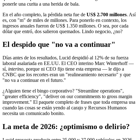
ponerle una curita a una herida de bala.
En el año completo, la pérdida neta fue de
US$ 2.700 millones
. Así
es, con "m" de miles de millones. Para ponerlo en contexto, los
ingresos anuales fueron de US$ 1.350 millones. O sea, por cada
dólar que entró, dos salieron quemados. Lindo negocio, ¿no?
El despido que "no va a continuar"
Días antes de los resultados, Lucid despidió al 12% de su fuerza
laboral asalariada en EE.UU. El CEO interino Marc Winterhoff —
sí,
interino
, porque ni CEO fijo tiene esta empresa — le dijo a
CNBC que los recortes eran un "realineamiento necesario" y que
"no va a continuar en el futuro."
¿Alguien tiene el bingo corporativo? "Streamline operations",
"greater efficiency", "deliver on our commitments to gross margin
improvement." El paquete completo de frases que toda empresa usa
cuando las cosas se están yendo al carajo y Recursos Humanos
necesita un comunicado bonito.
La meta de 2026: ¿optimismo o delirio?
Lucid proyecta producir entre 25.000 y 27.000 vehículos en 2026.