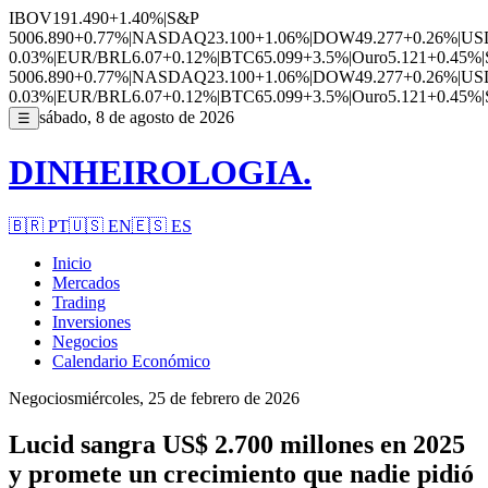
IBOV
191.490
+1.40%
|
S&P
500
6.890
+0.77%
|
NASDAQ
23.100
+1.06%
|
DOW
49.277
+0.26%
|
US
0.03%
|
EUR/BRL
6.07
+0.12%
|
BTC
65.099
+3.5%
|
Ouro
5.121
+0.45%
|
500
6.890
+0.77%
|
NASDAQ
23.100
+1.06%
|
DOW
49.277
+0.26%
|
US
0.03%
|
EUR/BRL
6.07
+0.12%
|
BTC
65.099
+3.5%
|
Ouro
5.121
+0.45%
|
sábado, 8 de agosto de 2026
☰
DINHEIROLOGIA.
🇧🇷
PT
🇺🇸
EN
🇪🇸
ES
Inicio
Mercados
Trading
Inversiones
Negocios
Calendario Económico
Negocios
miércoles, 25 de febrero de 2026
Lucid sangra US$ 2.700 millones en 2025
y promete un crecimiento que nadie pidió