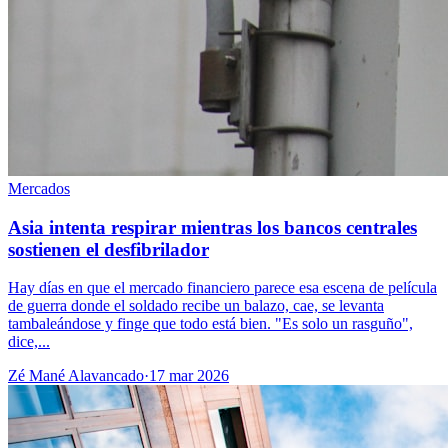
Mercados
Asia intenta respirar mientras los bancos centrales
sostienen el desfibrilador
Hay días en que el mercado financiero parece esa escena de película
de guerra donde el soldado recibe un balazo, cae, se levanta
tambaleándose y finge que todo está bien. "Es solo un rasguño",
dice,...
Zé Mané Alavancado
·
17 mar 2026