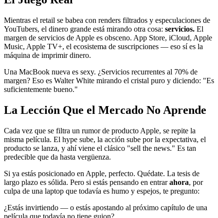
Mientras el retail se babea con renders filtrados y especulaciones de
YouTubers, el dinero grande está mirando otra cosa:
servicios.
El
margen de servicios de Apple es obsceno. App Store, iCloud, Apple
Music, Apple TV+, el ecosistema de suscripciones — eso sí es la
máquina de imprimir dinero.
Una MacBook nueva es sexy. ¿Servicios recurrentes al 70% de
margen? Eso es Walter White mirando el cristal puro y diciendo: "Es
suficientemente bueno."
La Lección Que el Mercado No Aprende
Cada vez que se filtra un rumor de producto Apple, se repite la
misma película. El hype sube, la acción sube por la expectativa, el
producto se lanza, y ahí viene el clásico "sell the news." Es tan
predecible que da hasta vergüenza.
Si ya estás posicionado en Apple, perfecto. Quédate. La tesis de
largo plazo es sólida. Pero si estás pensando en entrar
ahora
, por
culpa de una laptop que todavía es humo y espejos, te pregunto:
¿Estás invirtiendo — o estás apostando al próximo capítulo de una
película que todavía no tiene guion?