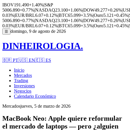
IBOV
191.490
+1.40%
|
S&P
500
6.890
+0.77%
|
NASDAQ
23.100
+1.06%
|
DOW
49.277
+0.26%
|
US
0.03%
|
EUR/BRL
6.07
+0.12%
|
BTC
65.099
+3.5%
|
Ouro
5.121
+0.45%
|
500
6.890
+0.77%
|
NASDAQ
23.100
+1.06%
|
DOW
49.277
+0.26%
|
US
0.03%
|
EUR/BRL
6.07
+0.12%
|
BTC
65.099
+3.5%
|
Ouro
5.121
+0.45%
|
domingo, 9 de agosto de 2026
☰
DINHEIROLOGIA.
🇧🇷
PT
🇺🇸
EN
🇪🇸
ES
Inicio
Mercados
Trading
Inversiones
Negocios
Calendario Económico
Mercados
jueves, 5 de marzo de 2026
MacBook Neo: Apple quiere reformular
el mercado de laptops — pero ¿alguien