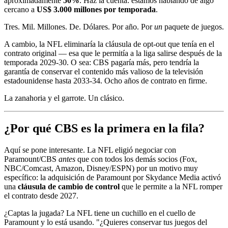
aproximadamente
50%
. Haz la cuenta: estamos hablando de algo
cercano a
US$ 3.000 millones por temporada
.
Tres. Mil. Millones. De. Dólares. Por año. Por
un
paquete de juegos.
A cambio, la NFL eliminaría la cláusula de opt-out que tenía en el
contrato original — esa que le permitía a la liga salirse después de la
temporada 2029-30. O sea: CBS pagaría más, pero tendría la
garantía de conservar el contenido más valioso de la televisión
estadounidense hasta 2033-34. Ocho años de contrato en firme.
La zanahoria y el garrote. Un clásico.
¿Por qué CBS es la primera en la fila?
Aquí se pone interesante. La NFL eligió negociar con
Paramount/CBS
antes
que con todos los demás socios (Fox,
NBC/Comcast, Amazon, Disney/ESPN) por un motivo muy
específico: la adquisición de Paramount por Skydance Media activó
una
cláusula de cambio de control
que le permite a la NFL romper
el contrato desde 2027.
¿Captas la jugada? La NFL tiene un cuchillo en el cuello de
Paramount y lo está usando. "¿Quieres conservar tus juegos del