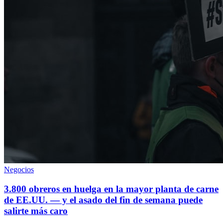
Negocios
3.800 obreros en huelga en la mayor planta de carne
de EE.UU. — y el asado del fin de semana puede
salirte más caro