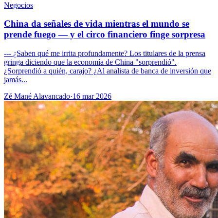
Negocios
China da señales de vida mientras el mundo se
prende fuego — y el circo financiero finge sorpresa
--- ¿Saben qué me irrita profundamente? Los titulares de la prensa
gringa diciendo que la economía de China "sorprendió".
¿Sorprendió a quién, carajo? ¿Al analista de banca de inversión que
jamás...
Zé Mané Alavancado
·
16 mar 2026