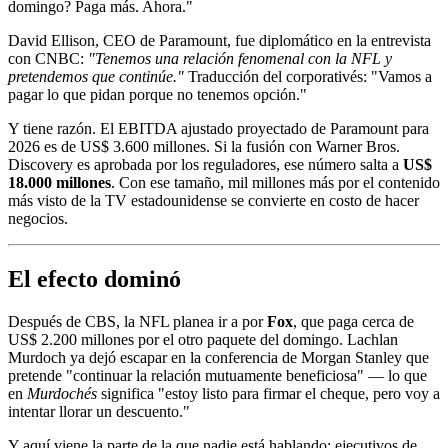
domingo? Paga más. Ahora."
David Ellison, CEO de Paramount, fue diplomático en la entrevista
con CNBC:
"Tenemos una relación fenomenal con la NFL y
pretendemos que continúe."
Traducción del corporativés: "Vamos a
pagar lo que pidan porque no tenemos opción."
Y tiene razón. El EBITDA ajustado proyectado de Paramount para
2026 es de US$ 3.600 millones. Si la fusión con Warner Bros.
Discovery es aprobada por los reguladores, ese número salta a
US$
18.000 millones
. Con ese tamaño, mil millones más por el contenido
más visto de la TV estadounidense se convierte en costo de hacer
negocios.
El efecto dominó
Después de CBS, la NFL planea ir a por
Fox
, que paga cerca de
US$ 2.200 millones por el otro paquete del domingo. Lachlan
Murdoch ya dejó escapar en la conferencia de Morgan Stanley que
pretende "continuar la relación mutuamente beneficiosa" — lo que
en
Murdochés
significa "estoy listo para firmar el cheque, pero voy a
intentar llorar un descuento."
Y aquí viene la parte de la que nadie está hablando: ejecutivos de