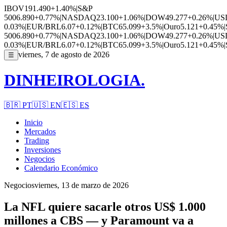
IBOV
191.490
+1.40%
|
S&P
500
6.890
+0.77%
|
NASDAQ
23.100
+1.06%
|
DOW
49.277
+0.26%
|
US
0.03%
|
EUR/BRL
6.07
+0.12%
|
BTC
65.099
+3.5%
|
Ouro
5.121
+0.45%
|
500
6.890
+0.77%
|
NASDAQ
23.100
+1.06%
|
DOW
49.277
+0.26%
|
US
0.03%
|
EUR/BRL
6.07
+0.12%
|
BTC
65.099
+3.5%
|
Ouro
5.121
+0.45%
|
viernes, 7 de agosto de 2026
☰
DINHEIROLOGIA.
🇧🇷
PT
🇺🇸
EN
🇪🇸
ES
Inicio
Mercados
Trading
Inversiones
Negocios
Calendario Económico
Negocios
viernes, 13 de marzo de 2026
La NFL quiere sacarle otros US$ 1.000
millones a CBS — y Paramount va a