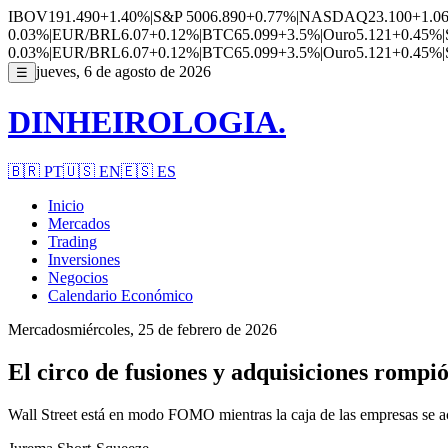
IBOV
191.490
+1.40%
|
S&P 500
6.890
+0.77%
|
NASDAQ
23.100
+1.0
0.03%
|
EUR/BRL
6.07
+0.12%
|
BTC
65.099
+3.5%
|
Ouro
5.121
+0.45%
|
0.03%
|
EUR/BRL
6.07
+0.12%
|
BTC
65.099
+3.5%
|
Ouro
5.121
+0.45%
|
jueves, 6 de agosto de 2026
☰
DINHEIROLOGIA.
🇧🇷
PT
🇺🇸
EN
🇪🇸
ES
Inicio
Mercados
Trading
Inversiones
Negocios
Calendario Económico
Mercados
miércoles, 25 de febrero de 2026
El circo de fusiones y adquisiciones rompió
Wall Street está en modo FOMO mientras la caja de las empresas se ac