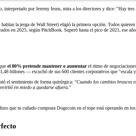
 interpretado por Jeremy Irons, mira a los directores y dice: "Hay tres
ablan la jerga de Wall Street) eligió la primera opción. Todos quieren s
ados en 2025, según PitchBook. Superó hasta el pico de 2021, ese año e
 que
el 80% pretende mantener o aumentar
el ritmo de negociacione
48 billones — escuchó de sus 600 clientes corporativos que "escala y c
ió el sentimiento de forma quirúrgica:
"Cuando los cambios bruscos en
onvirtió en miedo a quedarse afuera."
zo que tu cuñado comprara Dogecoin en el tope está operando en los d
rfecto