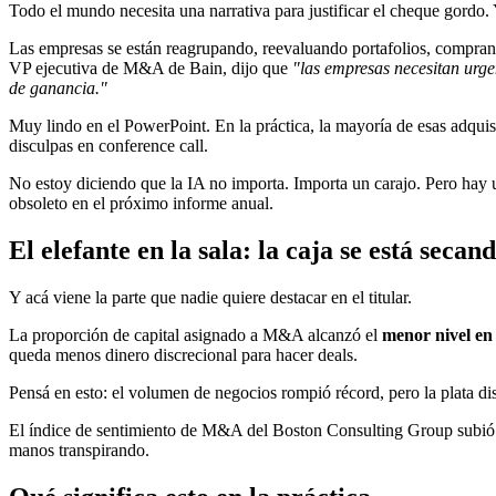
Todo el mundo necesita una narrativa para justificar el cheque gordo. 
Las empresas se están reagrupando, reevaluando portafolios, compran
VP ejecutiva de M&A de Bain, dijo que
"las empresas necesitan urge
de ganancia."
Muy lindo en el PowerPoint. En la práctica, la mayoría de esas adqu
disculpas en conference call.
No estoy diciendo que la IA no importa. Importa un carajo. Pero hay
obsoleto en el próximo informe anual.
El elefante en la sala: la caja se está secan
Y acá viene la parte que nadie quiere destacar en el titular.
La proporción de capital asignado a M&A alcanzó el
menor nivel en
queda menos dinero discrecional para hacer deals.
Pensá en esto: el volumen de negocios rompió récord, pero la plata dis
El índice de sentimiento de M&A del Boston Consulting Group subió
manos transpirando.