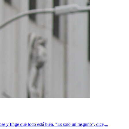
e y finge que todo está bien. "Es solo un rasguño", dice,...