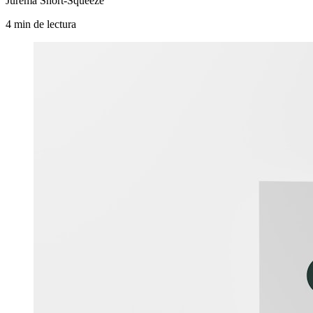
Jurema Short-Squeeze
4
min
de lectura