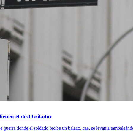
tienen el desfibrilador
e guerra donde el soldado recibe un balazo, cae, se levanta tambaleándos