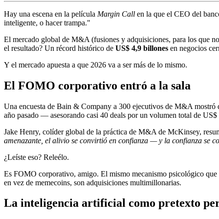
Hay una escena en la película
Margin Call
en la que el CEO del banco,
inteligente, o hacer trampa."
El mercado global de M&A (fusiones y adquisiciones, para los que no h
el resultado? Un récord histórico de
US$ 4,9 billones
en negocios cerr
Y el mercado apuesta a que 2026 va a ser más de lo mismo.
El FOMO corporativo entró a la sala
Una encuesta de Bain & Company a 300 ejecutivos de M&A mostró
año pasado — asesorando casi 40 deals por un volumen total de US$ 1,
Jake Henry, colíder global de la práctica de M&A de McKinsey, resum
amenazante, el alivio se convirtió en confianza — y la confianza se c
¿Leíste eso? Releélo.
Es FOMO corporativo, amigo. El mismo mecanismo psicológico que hi
en vez de memecoins, son adquisiciones multimillonarias.
La inteligencia artificial como pretexto pe