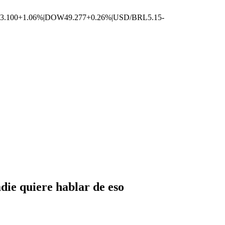
3.100
+1.06%
|
DOW
49.277
+0.26%
|
USD/BRL
5.15
-
adie quiere hablar de eso