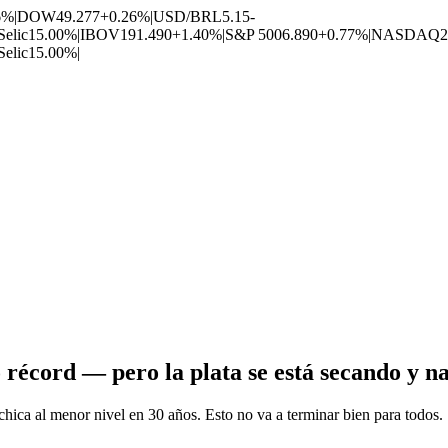
6%
|
DOW
49.277
+0.26%
|
USD/BRL
5.15
-
Selic
15.00%
|
IBOV
191.490
+1.40%
|
S&P 500
6.890
+0.77%
|
NASDAQ
2
Selic
15.00%
|
 récord — pero la plata se está secando y n
hica al menor nivel en 30 años. Esto no va a terminar bien para todos.