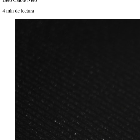
Beto Calote Neto
4
min
de lectura