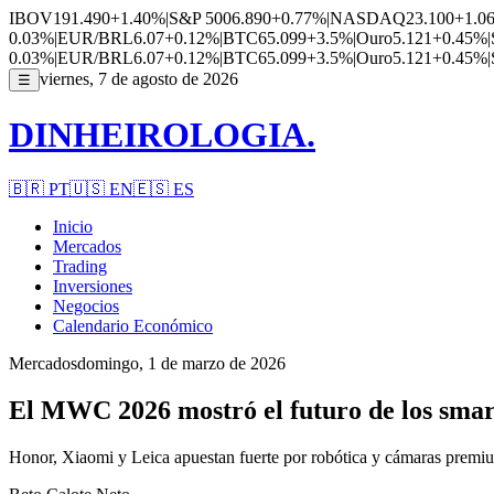
IBOV
191.490
+1.40%
|
S&P 500
6.890
+0.77%
|
NASDAQ
23.100
+1.0
0.03%
|
EUR/BRL
6.07
+0.12%
|
BTC
65.099
+3.5%
|
Ouro
5.121
+0.45%
|
0.03%
|
EUR/BRL
6.07
+0.12%
|
BTC
65.099
+3.5%
|
Ouro
5.121
+0.45%
|
viernes, 7 de agosto de 2026
☰
DINHEIROLOGIA.
🇧🇷
PT
🇺🇸
EN
🇪🇸
ES
Inicio
Mercados
Trading
Inversiones
Negocios
Calendario Económico
Mercados
domingo, 1 de marzo de 2026
El MWC 2026 mostró el futuro de los smart
Honor, Xiaomi y Leica apuestan fuerte por robótica y cámaras premium 