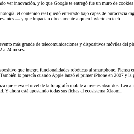
do ver innovación, y lo que Google te entregó fue un muro de cookies y
ecnología: el contenido real quedó enterrado bajo capas de burocracia di
levantes — y que impactan directamente a quien invierte en tech.
 evento más grande de telecomunicaciones y dispositivos móviles del p
2 a 24 meses.
positivo que integra funcionalidades robóticas al smartphone. Piensa en
? También lo parecía cuando Apple lanzó el primer iPhone en 2007 y la g
a que eleva el nivel de la fotografía mobile a niveles absurdos. Leica 
d. Y ahora está apostando todas sus fichas al ecosistema Xiaomi.