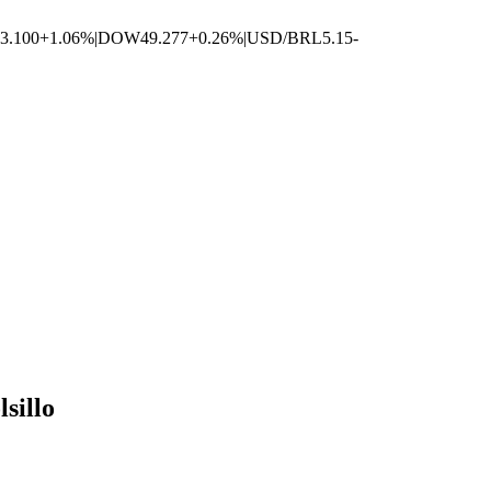
3.100
+1.06%
|
DOW
49.277
+0.26%
|
USD/BRL
5.15
-
sillo