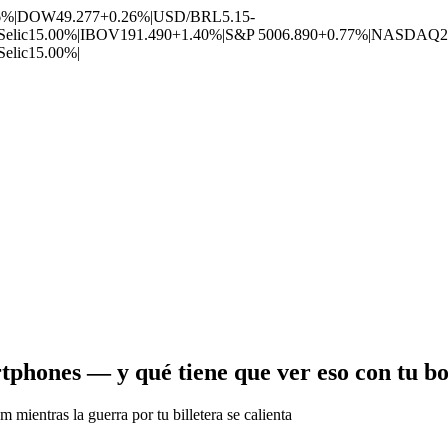
6%
|
DOW
49.277
+0.26%
|
USD/BRL
5.15
-
Selic
15.00%
|
IBOV
191.490
+1.40%
|
S&P 500
6.890
+0.77%
|
NASDAQ
2
Selic
15.00%
|
phones — y qué tiene que ver eso con tu bol
mientras la guerra por tu billetera se calienta