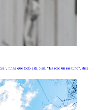
e y finge que todo está bien. "Es solo un rasguño", dice,...