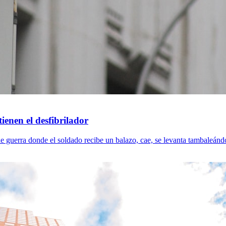
tienen el desfibrilador
e guerra donde el soldado recibe un balazo, cae, se levanta tambaleándos