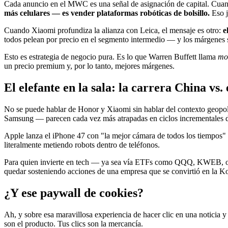
Cada anuncio en el MWC es una señal de asignación de capital. Cuando
más celulares — es vender plataformas robóticas de bolsillo.
Eso j
Cuando Xiaomi profundiza la alianza con Leica, el mensaje es otro:
e
todos pelean por precio en el segmento intermedio — y los márgenes 
Esto es estrategia de negocio pura. Es lo que Warren Buffett llama
mo
un precio premium y, por lo tanto, mejores márgenes.
El elefante en la sala: la carrera China vs
No se puede hablar de Honor y Xiaomi sin hablar del contexto geopol
Samsung — parecen cada vez más atrapadas en ciclos incrementales d
Apple lanza el iPhone 47 con "la mejor cámara de todos los tiempos" 
literalmente metiendo robots dentro de teléfonos.
Para quien invierte en tech — ya sea vía ETFs como QQQ, KWEB, o a
quedar sosteniendo acciones de una empresa que se convirtió en la K
¿Y ese paywall de cookies?
Ah, y sobre esa maravillosa experiencia de hacer clic en una noticia y
son el producto. Tus clics son la mercancía.