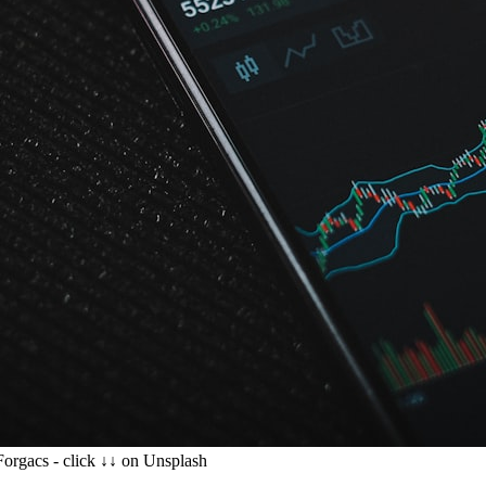
Forgacs - click ↓↓ on Unsplash