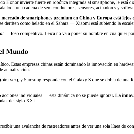
 Honor invierte fuerte en robótica integrada al smartphone, le está d
ala toda una cadena de semiconductores, sensores, actuadores y softwa
l mercado de smartphones premium en China y Europa está lejos de
se derriten como helado en el Sahara — Xiaomi está subiendo la escaler
at
— foso competitivo. Leica no va a poner su nombre en cualquier porqu
. el Mundo
ítico. Estas empresas chinas están dominando la innovación en hardwa
e actualización.
(otra vez), y Samsung responde con el Galaxy S que se dobla de una for
cciones individuales — esta dinámica no se puede ignorar.
La innova
odak del siglo XXI.
 recibir una avalancha de rastreadores antes de ver una sola línea de co