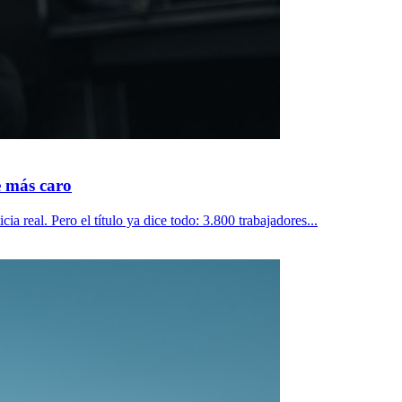
e más caro
a real. Pero el título ya dice todo: 3.800 trabajadores...