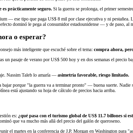
e es prácticamente seguro.
Si la guerra se prolonga, el primer semestr
ium — ese tipo que paga US$ 8 mil por clase ejecutiva y ni pestañea. L
 el efecto dominó le pega al consumidor estadounidense — y de paso, al 
hora o esperar?
consejo más inteligente que escuché sobre el tema:
compra ahora, pero 
ras un pasaje de verano por US$ 500 hoy y en dos semanas el precio ba
saje. Nassim Taleb lo amaría —
asimetría favorable, riesgo limitado.
bajar porque "la guerra va a terminar pronto" — buena suerte. Nadie sa
línea está ajustando su hoja de cálculo de precios hacia arriba.
estión es:
¿qué pasa con el turismo global de US$ 11.7 billones si e
dominó que va mucho más allá del precio del galón de queroseno.
unir el martes en la conferencia de J.P. Morgan en Washington para "act