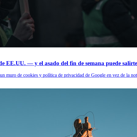
de EE.UU. — y el asado del fin de semana puede salirt
n muro de cookies y política de privacidad de Google en vez de la notici