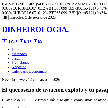
IBOV
191.490
+1.40%
|
S&P 500
6.890
+0.77%
|
NASDAQ
23.100
+1.0
0.03%
|
EUR/BRL
6.07
+0.12%
|
BTC
65.099
+3.5%
|
Ouro
5.121
+0.45%
|
0.03%
|
EUR/BRL
6.07
+0.12%
|
BTC
65.099
+3.5%
|
Ouro
5.121
+0.45%
|
miércoles, 5 de agosto de 2026
☰
DINHEIROLOGIA.
🇧🇷
PT
🇺🇸
EN
🇪🇸
ES
Inicio
Mercados
Trading
Inversiones
Negocios
Calendario Económico
Negocios
jueves, 12 de marzo de 2026
El queroseno de aviación explotó y tu pasa
El ataque de EE.UU. e Israel a Irán hizo que el combustible de avión se