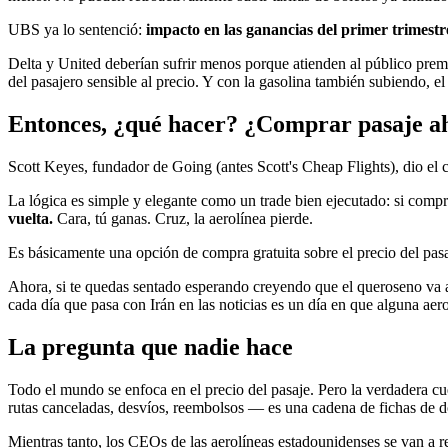
UBS ya lo sentenció:
impacto en las ganancias del primer trimestr
Delta y United deberían sufrir menos porque atienden al público prem
del pasajero sensible al precio. Y con la gasolina también subiendo,
Entonces, ¿qué hacer? ¿Comprar pasaje a
Scott Keyes, fundador de Going (antes Scott's Cheap Flights), dio el 
La lógica es simple y elegante como un trade bien ejecutado: si comp
vuelta.
Cara, tú ganas. Cruz, la aerolínea pierde.
Es básicamente una opción de compra gratuita sobre el precio del pa
Ahora, si te quedas sentado esperando creyendo que el queroseno va a 
cada día que pasa con Irán en las noticias es un día en que alguna aero
La pregunta que nadie hace
Todo el mundo se enfoca en el precio del pasaje. Pero la verdadera cu
rutas canceladas, desvíos, reembolsos — es una cadena de fichas de 
Mientras tanto, los CEOs de las aerolíneas estadounidenses se van a re