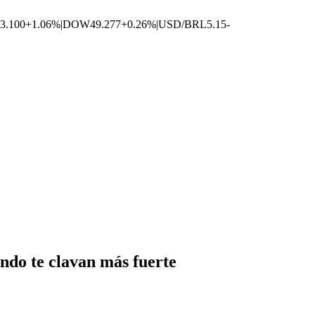
3.100
+1.06%
|
DOW
49.277
+0.26%
|
USD/BRL
5.15
-
ándo te clavan más fuerte