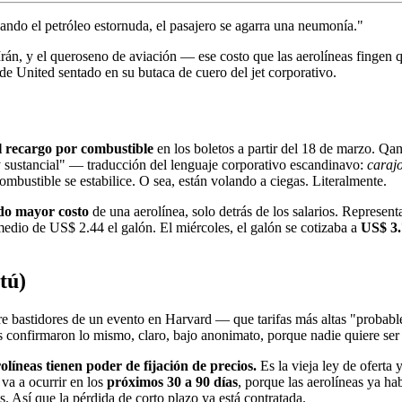
ando el petróleo estornuda, el pasajero se agarra una neumonía."
rán, y el queroseno de aviación — ese costo que las aerolíneas fingen
de United sentado en su butaca de cuero del jet corporativo.
l recargo por combustible
en los boletos a partir del 18 de marzo. Qan
y sustancial" — traducción del lenguaje corporativo escandinavo:
caraj
mbustible se estabilice. O sea, están volando a ciegas. Literalmente.
do mayor costo
de una aerolínea, solo detrás de los salarios. Represen
edio de US$ 2.44 el galón. El miércoles, el galón se cotizaba a
US$ 3.
tú)
e bastidores de un evento en Harvard — que tarifas más altas "probab
s confirmaron lo mismo, claro, bajo anonimato, porque nadie quiere ser 
olíneas tienen poder de fijación de precios.
Es la vieja ley de oferta 
va a ocurrir en los
próximos 30 a 90 días
, porque las aerolíneas ya 
. Así que la pérdida de corto plazo ya está contratada.