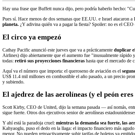
Hay una frase que Buffett nunca dijo, pero podría haberlo hecho: "Cu
Pues sí. Hace menos de dos semanas que EE.UU. e Israel atacaron a I
planeta.
¿Y adivina quién va a pagar la fiesta? Spoiler: no es el CEO 
El circo ya empezó
Cathay Pacific anunció este jueves que va a prácticamente
duplicar e
Airlines) dijo abiertamente que el aumento fue "inusualmente rápido 
todas:
retiró sus proyecciones financieras
hasta que el mercado de co
Aquí va el número que importa: el queroseno de aviación es el
segun
US$ 11.4 mil millones en combustible el año pasado, a un precio prom
y subiendo.
El ajedrez de las aerolíneas (y el peón eres 
Scott Kirby, CEO de United, dijo la semana pasada — así nomás, entr
sigue fuerte. Otros dos ejecutivos senior de aerolíneas estadounidense
Y ahí está la paradoja cruel:
mientras la demanda sea fuerte, las aer
Kahyaoglu, puso el dedo en la llaga: el impacto financiero más agudo 
menor. No pueden retroactivamente subir tarifas de boletos ya emitidos