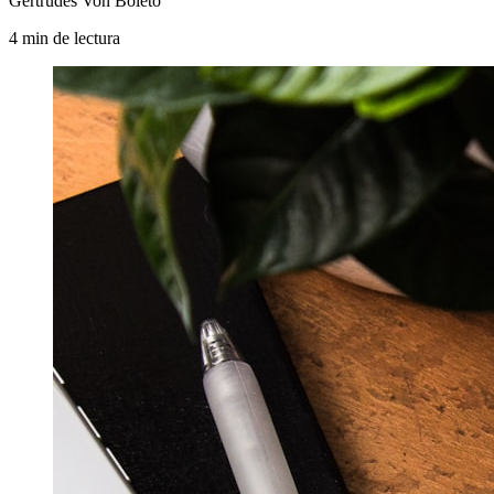
Gertrudes Von Boleto
4
min
de lectura