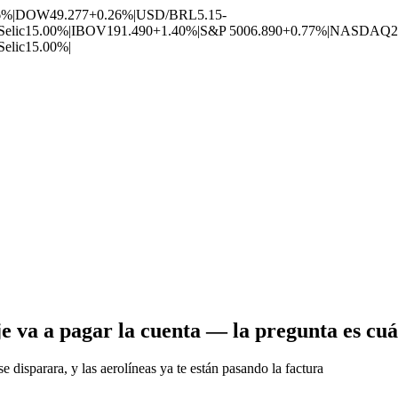
6%
|
DOW
49.277
+0.26%
|
USD/BRL
5.15
-
Selic
15.00%
|
IBOV
191.490
+1.40%
|
S&P 500
6.890
+0.77%
|
NASDAQ
2
Selic
15.00%
|
je va a pagar la cuenta — la pregunta es cu
 disparara, y las aerolíneas ya te están pasando la factura