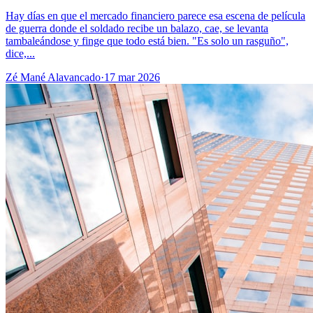
Hay días en que el mercado financiero parece esa escena de película
de guerra donde el soldado recibe un balazo, cae, se levanta
tambaleándose y finge que todo está bien. "Es solo un rasguño",
dice,...
Zé Mané Alavancado
·
17 mar 2026