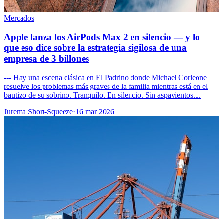
Mercados
Apple lanza los AirPods Max 2 en silencio — y lo
que eso dice sobre la estrategia sigilosa de una
empresa de 3 billones
--- Hay una escena clásica en El Padrino donde Michael Corleone
resuelve los problemas más graves de la familia mientras está en el
bautizo de su sobrino. Tranquilo. En silencio. Sin aspavientos....
Jurema Short-Squeeze
·
16 mar 2026