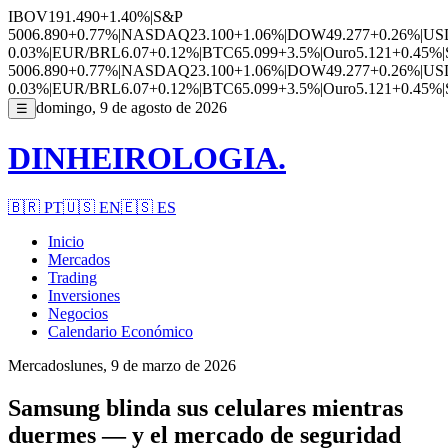
IBOV
191.490
+1.40%
|
S&P
500
6.890
+0.77%
|
NASDAQ
23.100
+1.06%
|
DOW
49.277
+0.26%
|
US
0.03%
|
EUR/BRL
6.07
+0.12%
|
BTC
65.099
+3.5%
|
Ouro
5.121
+0.45%
|
500
6.890
+0.77%
|
NASDAQ
23.100
+1.06%
|
DOW
49.277
+0.26%
|
US
0.03%
|
EUR/BRL
6.07
+0.12%
|
BTC
65.099
+3.5%
|
Ouro
5.121
+0.45%
|
domingo, 9 de agosto de 2026
☰
DINHEIROLOGIA.
🇧🇷
PT
🇺🇸
EN
🇪🇸
ES
Inicio
Mercados
Trading
Inversiones
Negocios
Calendario Económico
Mercados
lunes, 9 de marzo de 2026
Samsung blinda sus celulares mientras
duermes — y el mercado de seguridad