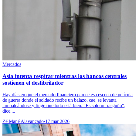
Mercados
Asia intenta respirar mientras los bancos centrales
sostienen el desfibrilador
Hay días en que el mercado financiero parece esa escena de película
de guerra donde el soldado recibe un balazo, cae, se levanta
tambaleándose y finge que todo está bien. "Es solo un rasguño",
dice,...
Zé Mané Alavancado
·
17 mar 2026