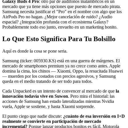
Galaxy Buds 4 Pro
: otro par de audífonos inalámbricos en un
mercado que ya tiene más opciones que puesto de mercado pirata.
Samsung necesita justificar el "Pro" en el nombre con algo que los
AirPods Pro no hagan. ¿Mejor cancelación de ruido? ¿Audio
espacial? ¿Integración profunda con el ecosistema Galaxy?
Probablemente todo eso junto, envuelto en un marketing bonito.
Lo Que Esto Significa Para Tu Bolsillo
Aquí es donde la cosa se pone seria.
Samsung (ticker: 005930.KS) está en una guerra de márgenes. El
mercado de smartphones premium ya no crece como antes. Apple
domina la cima, los chinos — Xiaomi, Oppo, la resucitada Huawei
— muerden por los costados con precios agresivos, y Samsung
queda en el medio tratando de ser todo para todos.
Cada Unpacked es un intento de convencer al mercado de que
la
innovación todavía vive en Suwon
. Pero mira el historial: las
acciones de Samsung han estado lateralizadas mientras Nvidia
vuela, Apple se sostiene, y hasta Xiaomi sorprende.
El punto ciego que nadie discute:
¿cuánto de esa inversión en I+D
realmente se convierte en participación de mercado
incremental?
Porque lanzar productos bonitos es fácil. Motorola