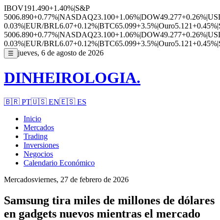
IBOV
191.490
+1.40%
|
S&P
500
6.890
+0.77%
|
NASDAQ
23.100
+1.06%
|
DOW
49.277
+0.26%
|
US
0.03%
|
EUR/BRL
6.07
+0.12%
|
BTC
65.099
+3.5%
|
Ouro
5.121
+0.45%
|
500
6.890
+0.77%
|
NASDAQ
23.100
+1.06%
|
DOW
49.277
+0.26%
|
US
0.03%
|
EUR/BRL
6.07
+0.12%
|
BTC
65.099
+3.5%
|
Ouro
5.121
+0.45%
|
jueves, 6 de agosto de 2026
☰
DINHEIROLOGIA.
🇧🇷
PT
🇺🇸
EN
🇪🇸
ES
Inicio
Mercados
Trading
Inversiones
Negocios
Calendario Económico
Mercados
viernes, 27 de febrero de 2026
Samsung tira miles de millones de dólares
en gadgets nuevos mientras el mercado