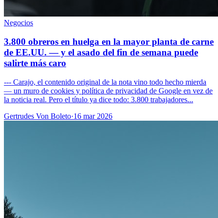
Negocios
3.800 obreros en huelga en la mayor planta de carne
de EE.UU. — y el asado del fin de semana puede
salirte más caro
--- Carajo, el contenido original de la nota vino todo hecho mierda
— un muro de cookies y política de privacidad de Google en vez de
la noticia real. Pero el título ya dice todo: 3.800 trabajadores...
Gertrudes Von Boleto
·
16 mar 2026