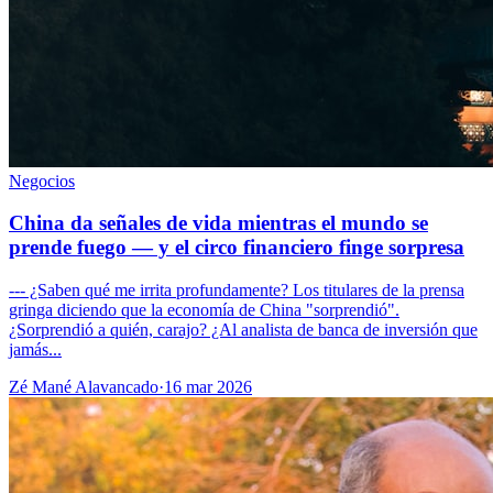
Negocios
China da señales de vida mientras el mundo se
prende fuego — y el circo financiero finge sorpresa
--- ¿Saben qué me irrita profundamente? Los titulares de la prensa
gringa diciendo que la economía de China "sorprendió".
¿Sorprendió a quién, carajo? ¿Al analista de banca de inversión que
jamás...
Zé Mané Alavancado
·
16 mar 2026