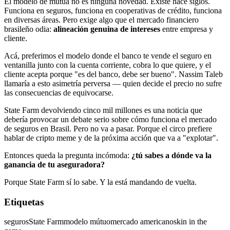
El modelo de mutua no es ninguna novedad. Existe hace siglos.
Funciona en seguros, funciona en cooperativas de crédito, funciona
en diversas áreas. Pero exige algo que el mercado financiero
brasileño odia:
alineación genuina de intereses
entre empresa y
cliente.
Acá, preferimos el modelo donde el banco te vende el seguro en
ventanilla junto con la cuenta corriente, cobra lo que quiere, y el
cliente acepta porque "es del banco, debe ser bueno". Nassim Taleb
llamaría a esto asimetría perversa — quien decide el precio no sufre
las consecuencias de equivocarse.
State Farm devolviendo cinco mil millones es una noticia que
debería provocar un debate serio sobre cómo funciona el mercado
de seguros en Brasil. Pero no va a pasar. Porque el circo prefiere
hablar de cripto meme y de la próxima acción que va a "explotar".
Entonces queda la pregunta incómoda:
¿tú sabes a dónde va la
ganancia de tu aseguradora?
Porque State Farm sí lo sabe. Y la está mandando de vuelta.
Etiquetas
seguros
State Farm
modelo mútuo
mercado americano
skin in the