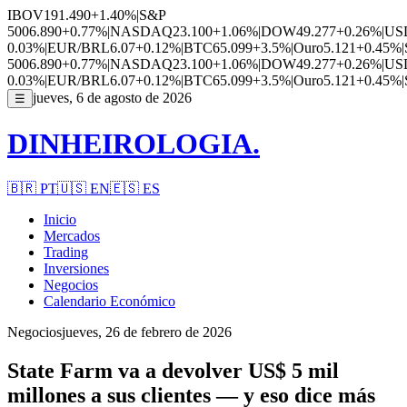
IBOV
191.490
+1.40%
|
S&P
500
6.890
+0.77%
|
NASDAQ
23.100
+1.06%
|
DOW
49.277
+0.26%
|
US
0.03%
|
EUR/BRL
6.07
+0.12%
|
BTC
65.099
+3.5%
|
Ouro
5.121
+0.45%
|
500
6.890
+0.77%
|
NASDAQ
23.100
+1.06%
|
DOW
49.277
+0.26%
|
US
0.03%
|
EUR/BRL
6.07
+0.12%
|
BTC
65.099
+3.5%
|
Ouro
5.121
+0.45%
|
jueves, 6 de agosto de 2026
☰
DINHEIROLOGIA.
🇧🇷
PT
🇺🇸
EN
🇪🇸
ES
Inicio
Mercados
Trading
Inversiones
Negocios
Calendario Económico
Negocios
jueves, 26 de febrero de 2026
State Farm va a devolver US$ 5 mil
millones a sus clientes — y eso dice más