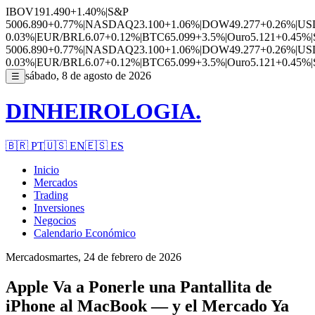
IBOV
191.490
+1.40%
|
S&P
500
6.890
+0.77%
|
NASDAQ
23.100
+1.06%
|
DOW
49.277
+0.26%
|
US
0.03%
|
EUR/BRL
6.07
+0.12%
|
BTC
65.099
+3.5%
|
Ouro
5.121
+0.45%
|
500
6.890
+0.77%
|
NASDAQ
23.100
+1.06%
|
DOW
49.277
+0.26%
|
US
0.03%
|
EUR/BRL
6.07
+0.12%
|
BTC
65.099
+3.5%
|
Ouro
5.121
+0.45%
|
sábado, 8 de agosto de 2026
☰
DINHEIROLOGIA.
🇧🇷
PT
🇺🇸
EN
🇪🇸
ES
Inicio
Mercados
Trading
Inversiones
Negocios
Calendario Económico
Mercados
martes, 24 de febrero de 2026
Apple Va a Ponerle una Pantallita de
iPhone al MacBook — y el Mercado Ya