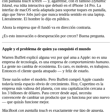
con pantalla
touch screen
— y, agárrense, con el famoso
Dynamic
Island
, esa islita interactiva que debutó en el iPhone 14 Pro. La
interfaz de macOS sería adaptada para soportar toques en pantalla,
algo que Steve Jobs juró que nunca tendría sentido en una laptop.
Literalmente. El hombre lo dijo en público.
Ahora la empresa que él fundó va en dirección contraria.
¿Es esto innovación o desesperación por crecer? Buena pregunta.
Apple y el problema de quien ya conquistó el mundo
Warren Buffett explicó alguna vez por qué ama a Apple: no es una
empresa de tecnología, es una empresa de
comportamiento humano
.
La gente no cambia de ecosistema. Es caro, es molesto, es trabajoso.
Entonces el cliente queda atrapado — y feliz de estarlo.
Tiene razón sobre el modelo. Pero Buffett compró Apple cuando
todavía tenía espacio obvio de crecimiento. Hoy, Cupertino es la
empresa más valiosa del planeta, con una capitalización cercana a
los 3 billones de dólares. Para crecer desde aquí, necesita
convencerte de cambiar un producto que ya funciona por uno nuevo
— que quizás funcione mejor.
MacBook con pantalla touch
es exactamente ese tipo de apuesta.