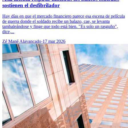
sostienen el desfibrilador
Hay días en que el mercado financiero parece esa escena de película
de guerra donde el soldado recibe un balazo, cae, se levanta
tambaleándose y finge que todo está bien. "Es solo un rasguño",
dice,...
Zé Mané Alavancado
·
17 mar 2026