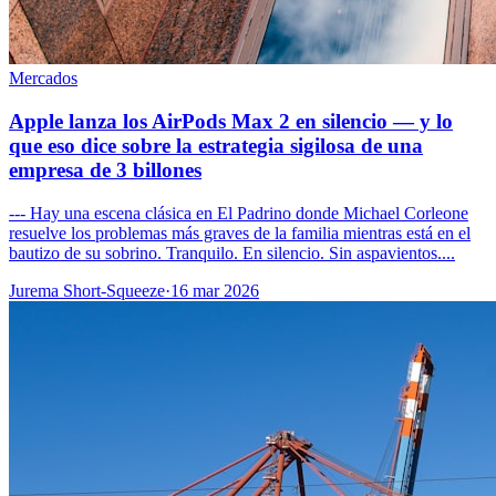
Mercados
Apple lanza los AirPods Max 2 en silencio — y lo
que eso dice sobre la estrategia sigilosa de una
empresa de 3 billones
--- Hay una escena clásica en El Padrino donde Michael Corleone
resuelve los problemas más graves de la familia mientras está en el
bautizo de su sobrino. Tranquilo. En silencio. Sin aspavientos....
Jurema Short-Squeeze
·
16 mar 2026