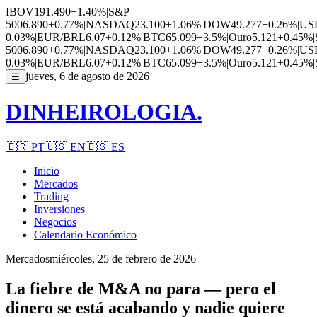
IBOV
191.490
+1.40%
|
S&P
500
6.890
+0.77%
|
NASDAQ
23.100
+1.06%
|
DOW
49.277
+0.26%
|
US
0.03%
|
EUR/BRL
6.07
+0.12%
|
BTC
65.099
+3.5%
|
Ouro
5.121
+0.45%
|
500
6.890
+0.77%
|
NASDAQ
23.100
+1.06%
|
DOW
49.277
+0.26%
|
US
0.03%
|
EUR/BRL
6.07
+0.12%
|
BTC
65.099
+3.5%
|
Ouro
5.121
+0.45%
|
jueves, 6 de agosto de 2026
☰
DINHEIROLOGIA.
🇧🇷
PT
🇺🇸
EN
🇪🇸
ES
Inicio
Mercados
Trading
Inversiones
Negocios
Calendario Económico
Mercados
miércoles, 25 de febrero de 2026
La fiebre de M&A no para — pero el
dinero se está acabando y nadie quiere