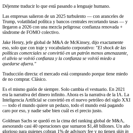
Déjenme traducir lo que está pasando a lenguaje humano.
Las empresas salieron de un 2025 turbulento — con aranceles de
Trump, volatilidad política y bancos centrales recortando tasas — y
llegaron a 2026 con una mezcla peligrosa: confianza renovada +
síndrome de FOMO colectivo.
Jake Henry, jefe global de M&A de McKinsey, dijo exactamente
eso, solo que con traje y vocabulario corporativo:
"El shock de las
políticas comerciales se convirtió en un patrón menos amenazante,
el alivio se volvió confianza y la confianza se volvió miedo a
quedarse afuera."
Traducción directa: el mercado está comprando porque tiene miedo
de no comprar. Clásico.
Es el mismo guión de siempre. Solo cambia el vestuario. En 2021
era la narrativa del dinero infinito. Ahora es la narrativa de la IA. La
Inteligencia Artificial se convirtió en el nuevo petróleo del siglo XXI
— todo el mundo quiere un pedazo, todo el mundo está pagando
caro por eso, y nadie sabe bien cuál es el precio justo.
Goldman Sachs se quedó en la cima del ranking global de M&A,
asesorando casi 40 operaciones que sumaron $1,48 billones. Un año
glorioso para quienes cobran 1% de advisory fee y no tienen
skin in