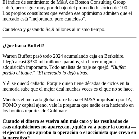
El índice de sentimiento de M&A de Boston Consulting Group
subió, pero sigue muy por debajo del promedio histórico de 100.
Los propios consultores que venden ese optimismo admiten que el
mercado está "mejorando, pero cauteloso".
Cauteloso y gastando $4,9 billones al mismo tiempo.
¿Qué haría Buffett?
Warren Buffett pasó todo 2024 acumulando caja en Berkshire.
Llegó a casi $330 mil millones parados, sin hacer ninguna
adquisición importante. Todo analista de traje se quejó.
"Buffett
perdió el toque."
"El mercado lo dejó atrás."
Y él se quedó callado. Porque quien tiene décadas de ciclos en la
memoria sabe que el mejor deal muchas veces es el que no se hace.
Mientras el mercado global corre hacia el M&A impulsado por IA,
FOMO y capital ajeno, vale la pregunta que nadie está haciendo en
los bonitos reportes de Goldman:
Cuando el dinero se vuelva aún más caro y los resultados de
esas adquisiciones no aparezcan, ¿quién va a pagar la cuenta —
el ejecutivo que aprobó la operación o el accionista que creyó en
la narrativa?