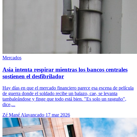
Mercados
Asia intenta respirar mientras los bancos centrales
sostienen el desfibrilador
Hay días en que el mercado financiero parece esa escena de película
de guerra donde el soldado recibe un balazo, cae, se levanta
tambaleándose y finge que todo está bien. "Es solo un rasguño",
dice,...
Zé Mané Alavancado
·
17 mar 2026